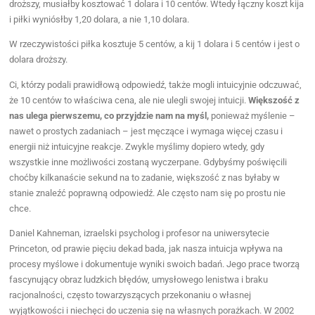
droższy, musiałby kosztować 1 dolara i 10 centów. Wtedy łączny koszt kija
i piłki wyniósłby 1,20 dolara, a nie 1,10 dolara.
W rzeczywistości piłka kosztuje 5 centów, a kij 1 dolara i 5 centów i jest o
dolara droższy.
Ci, którzy podali prawidłową odpowiedź, także mogli intuicyjnie odczuwać,
że 10 centów to właściwa cena, ale nie ulegli swojej intuicji.
Większość z
nas ulega pierwszemu, co przyjdzie nam na myśl,
ponieważ myślenie –
nawet o prostych zadaniach – jest męczące i wymaga więcej czasu i
energii niż intuicyjne reakcje. Zwykle myślimy dopiero wtedy, gdy
wszystkie inne możliwości zostaną wyczerpane. Gdybyśmy poświęcili
choćby kilkanaście sekund na to zadanie, większość z nas byłaby w
stanie znaleźć poprawną odpowiedź. Ale często nam się po prostu nie
chce.
Daniel Kahneman, izraelski psycholog i profesor na uniwersytecie
Princeton, od prawie pięciu dekad bada, jak nasza intuicja wpływa na
procesy myślowe i dokumentuje wyniki swoich badań. Jego prace tworzą
fascynujący obraz ludzkich błędów, umysłowego lenistwa i braku
racjonalności, często towarzyszących przekonaniu o własnej
wyjątkowości i niechęci do uczenia się na własnych porażkach. W 2002