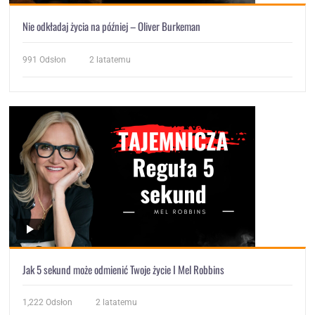
Nie odkładaj życia na później – Oliver Burkeman
991
Odsłon
2 latatemu
Jak 5 sekund może odmienić Twoje życie I Mel Robbins
1,222
Odsłon
2 latatemu