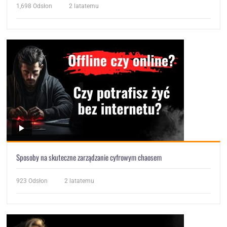
1,698
Odsłon
2 latatemu
Sposoby na skuteczne zarządzanie cyfrowym chaosem
923
Odsłon
2 latatemu