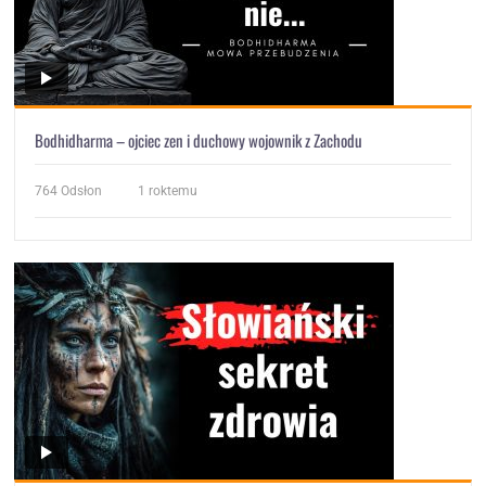
Bodhidharma – ojciec zen i duchowy wojownik z Zachodu
764
Odsłon
1 roktemu