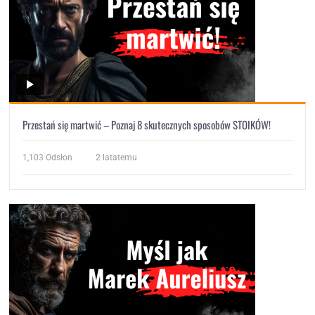
Przestań się martwić – Poznaj 8 skutecznych sposobów STOIKÓW!
1,103
Odsłon
2 latatemu