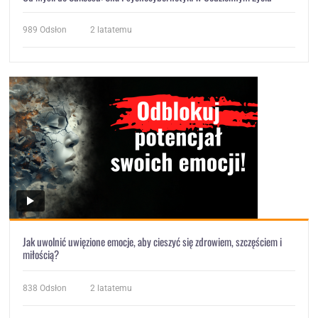
989
Odsłon
2 latatemu
Jak uwolnić uwięzione emocje, aby cieszyć się zdrowiem, szczęściem i
miłością?
838
Odsłon
2 latatemu