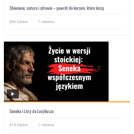
Słowianie, natura i zdrowie – powrót do korzeni, które leczą
606
Odsłon
1 roktemu
Seneka i Listy do Lucyliusza
818
Odsłon
1 roktemu