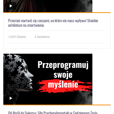
Przestań martwić się rzeczami, na które nie masz wpływu! Stoickie
antidotum na zmartwienia
1,629
Odsłon
2 latatemu
Od Myśli do Sukcesu: Siła Psychocybernetyki w Codziennym Życiu