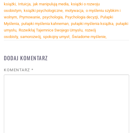
książki
Intuicja
jak manipulują media
książki o rozwoju
osobistym
książki psychologiczne
motywacja
o myśleniu szybkim i
wolnym
Prymowanie
psychologia
Psychologia decyzji
Pułapki
Myślenia
pułapki myślenia kahneman
pułapki myślenia książka
pułapki
umysłu
Rozwikłaj Tajemnice Swojego Umysłu
rozwój
osobisty
samorozwój
spokojny umysł
Świadome myślenie
DODAJ KOMENTARZ
KOMENTARZ
*