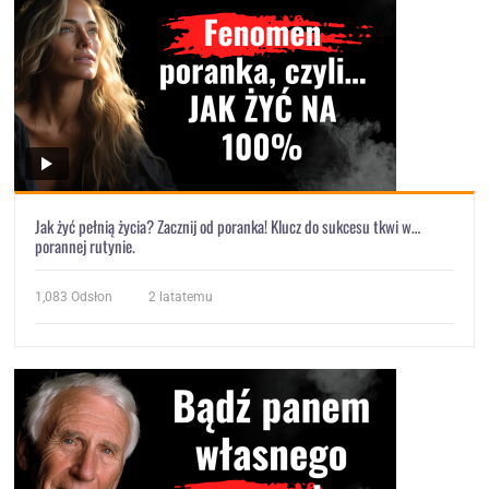
Jak żyć pełnią życia? Zacznij od poranka! Klucz do sukcesu tkwi w…
porannej rutynie.
1,083
Odsłon
2 latatemu