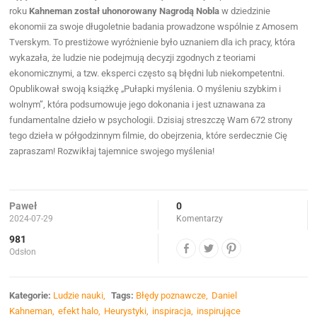
roku
Kahneman został uhonorowany Nagrodą Nobla
w dziedzinie
ekonomii za swoje długoletnie badania prowadzone wspólnie z Amosem
Tverskym. To prestiżowe wyróżnienie było uznaniem dla ich pracy, która
wykazała, że ludzie nie podejmują decyzji zgodnych z teoriami
ekonomicznymi, a tzw. eksperci często są błędni lub niekompetentni.
Opublikował swoją książkę „Pułapki myślenia. O myśleniu szybkim i
wolnym”, która podsumowuje jego dokonania i jest uznawana za
fundamentalne dzieło w psychologii. Dzisiaj streszczę Wam 672 strony
tego dzieła w półgodzinnym filmie, do obejrzenia, które serdecznie Cię
zapraszam! Rozwikłaj tajemnice swojego myślenia!
Paweł
0
2024-07-29
Komentarzy
981
Odsłon
Kategorie:
Ludzie nauki
Tags:
Błędy poznawcze
Daniel
Kahneman
efekt halo
Heurystyki
inspiracja
inspirujące