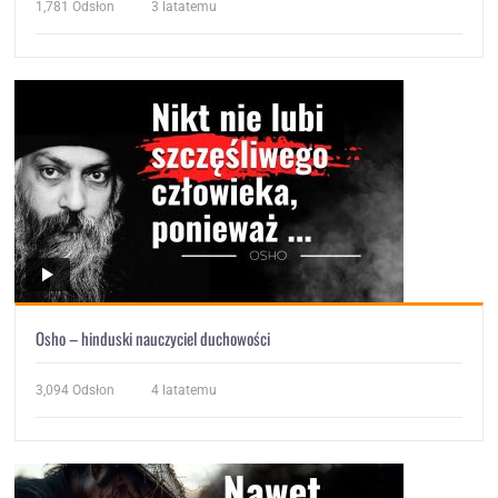
1,781
Odsłon
3 latatemu
Osho – hinduski nauczyciel duchowości
3,094
Odsłon
4 latatemu