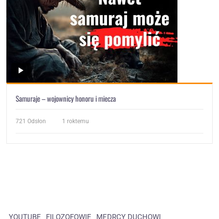
Samuraje – wojownicy honoru i miecza
721
Odsłon
1 roktemu
YOUTUBE
FILOZOFOWIE
MĘDRCY DUCHOWI