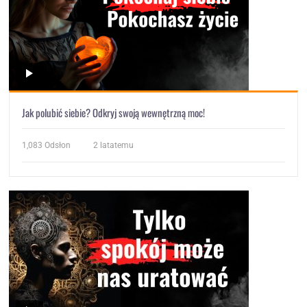
Jak polubić siebie? Odkryj swoją wewnętrzną moc!
1,083
Odsłon
2 latatemu