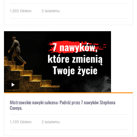
1,502
Odsłon
2 latatemu
Mistrzowskie nawyki sukcesu: Podróż przez 7 nawyków Stephena
Coveya.
1,105
Odsłon
2 latatemu