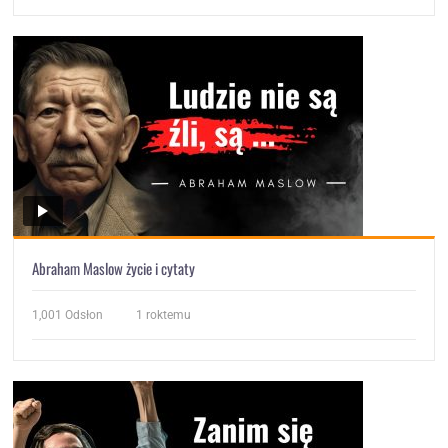
Abraham Maslow życie i cytaty
1,001
Odsłon
1 roktemu