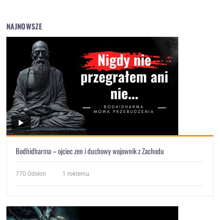
NAJNOWSZE
Bodhidharma – ojciec zen i duchowy wojownik z Zachodu
770
Odsłon
1 roktemu