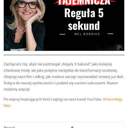
Zachęcam Cię, abyś nie postrzegał „Reguły 5 Sekund” jako kolejnej
chwilowej mody, ale jako potężne narzędzie do transformacji osobistej.
Obejrzyj nasz film i odkryj, jak możesz zacząć wprowadzać zmiany już dziś.
Dołącz do naszej społeczności i podziel się swoimi sukcesami. Razem
możemy więcej!
Po więcej inspirujących treści zajrzyj na nasz kanał YouTube:
Słowa Mają
Moc
Paweł
0