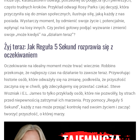
może być katalizatorem odwagi, potrzebnej do podjęcia tych pierwszych,
często trudnych kroków. Przykład odwagi Rosy Parks i jej decyzji, która
przyczyniła się do zmian społecznych, ilustruje siłę, jaką każdy z nas
posiada. Wystarczy moment, by odmienić swoje życie i, potencjalnie,
wpłynąć na losy innych. Czy jesteś gotowy podjąć wyzwanie i zmienić
swoje „może kiedyś” na „działam teraz”?
Żyj teraz: Jak Reguła 5 Sekund rozprawia się z
oczekiwaniem
Oczekiwanie na idealny moment może trwać wiecznie. Robbins
przekonuje, że najlepszy czas na działanie to zawsze teraz. Przywołując
historie osób, które odważyły się na zmianę, podkreśla, że przyszłość
zaczyna się w chwili, gdy zdecydujemy się przestać czekać. Steve
Wozniak i E.L. James to tylko przykłady osób, które nie pozwoliły, by strach
przed niepewnością zatrzymał ich marzenia. Przy pomocy „Reguły 5
Sekund”, każdy z nas może przejąć kontrolę nad swoim życiem i zacząć
tworzyć przyszłość, o której marzy.