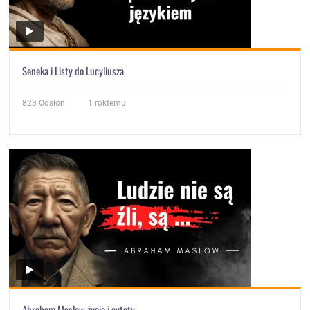
Seneka i Listy do Lucyliusza
823
Odsłon
1 roktemu
Abraham Maslow życie i cytaty