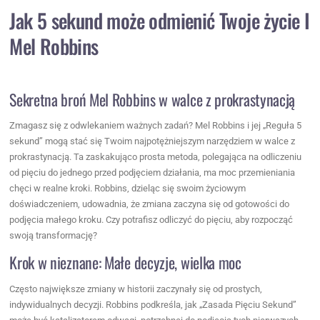
Jak 5 sekund może odmienić Twoje życie I
Mel Robbins
Sekretna broń Mel Robbins w walce z prokrastynacją
Zmagasz się z odwlekaniem ważnych zadań? Mel Robbins i jej „Reguła 5
sekund” mogą stać się Twoim najpotężniejszym narzędziem w walce z
prokrastynacją. Ta zaskakująco prosta metoda, polegająca na odliczeniu
od pięciu do jednego przed podjęciem działania, ma moc przemieniania
chęci w realne kroki. Robbins, dzieląc się swoim życiowym
doświadczeniem, udowadnia, że zmiana zaczyna się od gotowości do
podjęcia małego kroku. Czy potrafisz odliczyć do pięciu, aby rozpocząć
swoją transformację?
Krok w nieznane: Małe decyzje, wielka moc
Często największe zmiany w historii zaczynały się od prostych,
indywidualnych decyzji. Robbins podkreśla, jak „Zasada Pięciu Sekund”