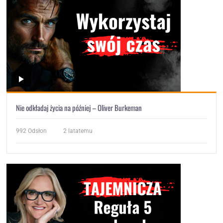
Nie odkładaj życia na później – Oliver Burkeman
992
Odsłon
2 latatemu