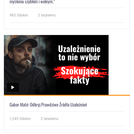
myśleniu szybkim i wolnym.”
983
Odsłon
2 latatemu
Gabor Maté: Odkryj Prawdziwe Źródła Uzależnień
1,245
Odsłon
2 latatemu