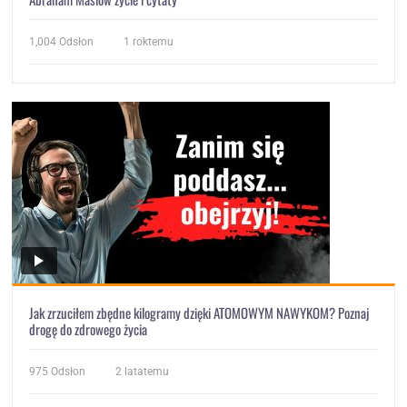
1,004
Odsłon
1 roktemu
Jak zrzuciłem zbędne kilogramy dzięki ATOMOWYM NAWYKOM? Poznaj
drogę do zdrowego życia
975
Odsłon
2 latatemu