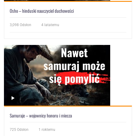
Osho – hinduski nauczyciel duchowości
3,098
Odsłon
4 latatemu
Samuraje – wojownicy honoru i miecza
725
Odsłon
1 roktemu