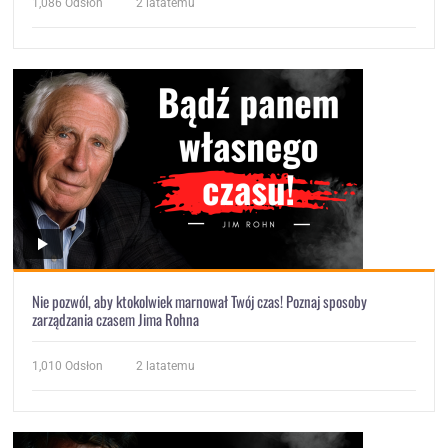
1,086
Odsłon
2 latatemu
Nie pozwól, aby ktokolwiek marnował Twój czas! Poznaj sposoby
zarządzania czasem Jima Rohna
1,010
Odsłon
2 latatemu