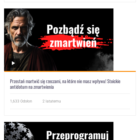
Przestań martwić się rzeczami, na które nie masz wpływu! Stoickie
antidotum na zmartwienia
1,633
Odsłon
2 latatemu