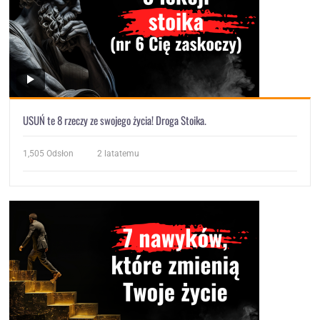
USUŃ te 8 rzeczy ze swojego życia! Droga Stoika.
1,505
Odsłon
2 latatemu