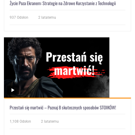
Życie Poza Ekranem: Strategie na Zdrowe Korzystanie z Technologii
937
Odsłon
2 latatemu
Przestań się martwić – Poznaj 8 skutecznych sposobów STOIKÓW!
1,108
Odsłon
2 latatemu