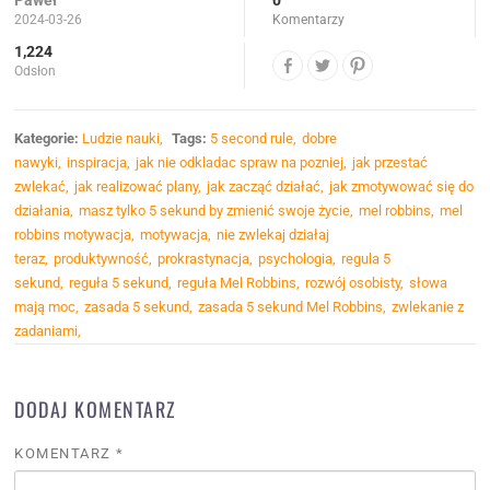
2024-03-26
Komentarzy
1,224
Odsłon
Kategorie:
Ludzie nauki
Tags:
5 second rule
dobre
nawyki
inspiracja
jak nie odkladac spraw na pozniej
jak przestać
zwlekać
jak realizować plany
jak zacząć działać
jak zmotywować się do
działania
masz tylko 5 sekund by zmienić swoje życie
mel robbins
mel
robbins motywacja
motywacja
nie zwlekaj działaj
teraz
produktywność
prokrastynacja
psychologia
regula 5
sekund
reguła 5 sekund
reguła Mel Robbins
rozwój osobisty
słowa
mają moc
zasada 5 sekund
zasada 5 sekund Mel Robbins
zwlekanie z
zadaniami
DODAJ KOMENTARZ
KOMENTARZ
*