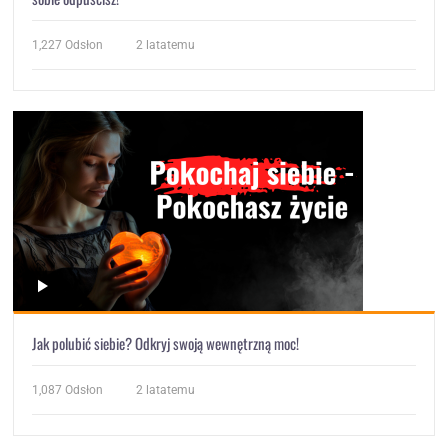
1,227
Odsłon
2 latatemu
Jak polubić siebie? Odkryj swoją wewnętrzną moc!
1,087
Odsłon
2 latatemu