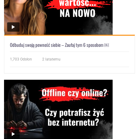
Odbuduj swoją pewność siebie – Zaufaj tym 6 sposobom ￼
1,703
Odsłon
2 latatemu