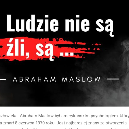
b człowieka. Abraham Maslow był amerykańskim psychologiem, któr
a zmarł 8 czerwca 1970 roku. Jest najbardziej znany ze stworzenia