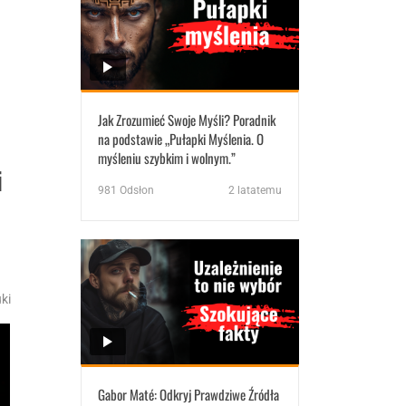
Jak Zrozumieć Swoje Myśli? Poradnik
na podstawie „Pułapki Myślenia. O
myśleniu szybkim i wolnym.”
i
981
Odsłon
2 latatemu
ki
Gabor Maté: Odkryj Prawdziwe Źródła