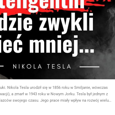
uki. Nikola Tesla urodził się w 1856 roku w Smiljanie, wówczas
acji), a zmarł w 1943 roku w Nowym Jorku. Tesla był jednym z
alazców swojego czasu. Jego prace miały wpływ na rozwój wielu…