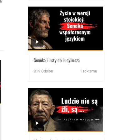
e
Seneka i Listy do Lucyliusza
819
Odsłon
1 roktemu