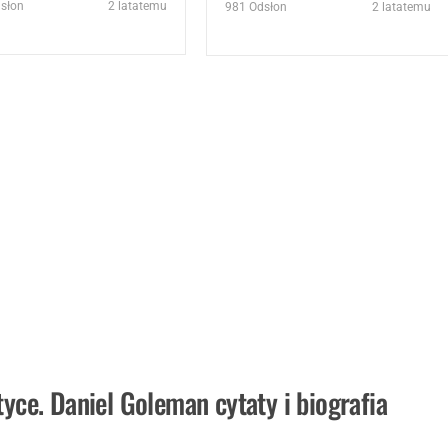
słon
2 latatemu
981
Odsłon
2 latatemu
yce. Daniel Goleman cytaty i biografia