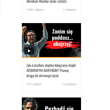
Abraham Maslow życie i cytaty
1,001
Odsłon
1 roktemu
Jak zrzuciłem zbędne kilogramy dzięki
ATOMOWYM NAWYKOM? Poznaj
drogę do zdrowego życia
973
Odsłon
2 latatemu