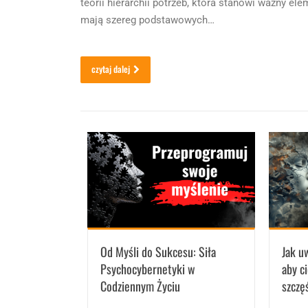
teorii hierarchii potrzeb, która stanowi ważny e
mają szereg podstawowych…
czytaj dalej
Od Myśli do Sukcesu: Siła
Jak u
Psychocybernetyki w
aby c
Codziennym Życiu
szczę