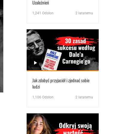
Uzależnień
1,241
Odsłon
2 latatemu
Jak zdobyć przyjaciół i zjednać sobie
ludzi
1,106
Odsłon
2 latatemu