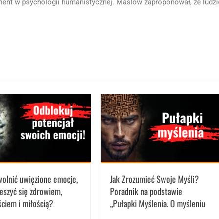
lement w psychologii humanistycznej. Maslow zaproponował, że ludzi
wolnić uwięzione emocje,
Jak Zrozumieć Swoje Myśli?
ieszyć się zdrowiem,
Poradnik na podstawie
ściem i miłością?
„Pułapki Myślenia. O myśleniu
szybkim i wolnym.”