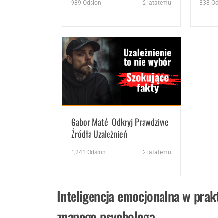
989
Odsłon
2 latatemu
838
Od
Gabor Maté: Odkryj Prawdziwe
Źródła Uzależnień
1,241
Odsłon
2 latatemu
Inteligencja emocjonalna w prakt
znanego psychologa.