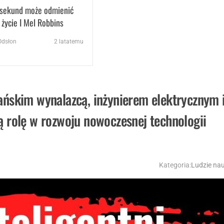
 sekund może odmienić
 życie I Mel Robbins
dsłon
2 latatemu
ańskim wynalazcą, inżynierem elektrycznym 
ą rolę w rozwoju nowoczesnej technologii
Kategoria:
Ludzie nau