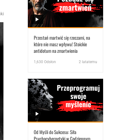
ki
Przestań martwić się rzeczami, na
które nie masz wpływu! Stoickie
antidotum na zmartwienia
1,630
Odsłon
2 latatemu
Od Myśli do Sukcesu: Siła
Psychocybernetyki w Codziennym