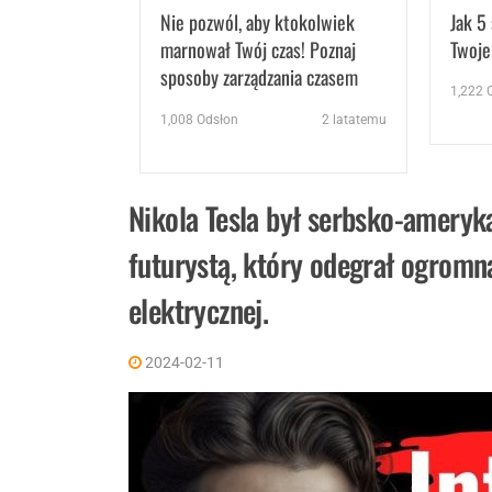
Nie pozwól, aby ktokolwiek
Jak 5
marnował Twój czas! Poznaj
Twoje
sposoby zarządzania czasem
1,222
O
Jima Rohna
1,008
Odsłon
2 latatemu
Nikola Tesla był serbsko-ameryk
futurystą, który odegrał ogromn
elektrycznej.
2024-02-11