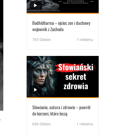
Bodhidharma – ojciec zen i duchowy
wojownik z Zachodu
765
Odsłon
1 roktemu
Słowianie, natura i zdrowie – powrót
do korzeni, które leczą
y
606
Odsłon
1 roktemu