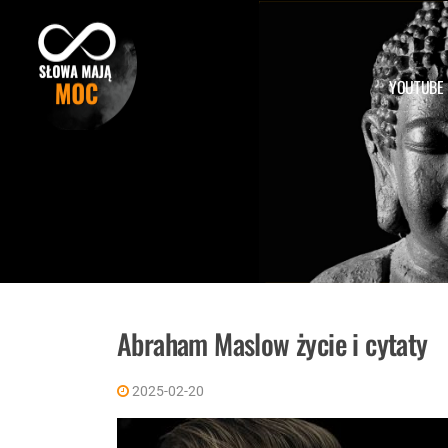
Skip
to
content
YOUTUBE
Abraham Maslow życie i cytaty
2025-02-20