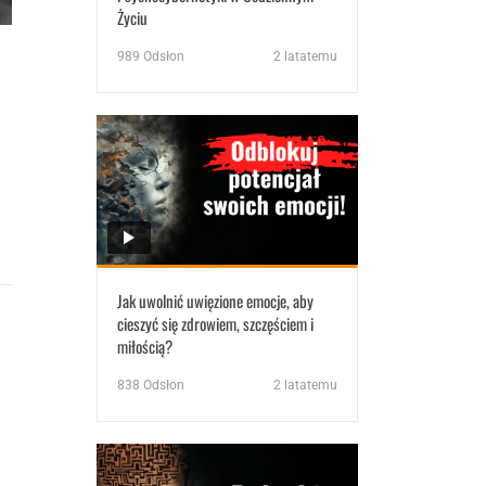
Życiu
989
Odsłon
2 latatemu
Jak uwolnić uwięzione emocje, aby
cieszyć się zdrowiem, szczęściem i
miłością?
838
Odsłon
2 latatemu