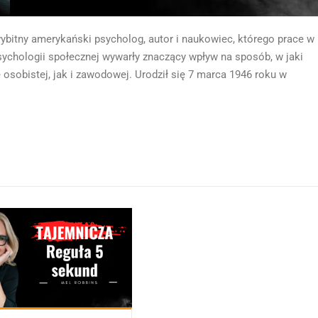
bitny amerykański psycholog, autor i naukowiec, którego prace w
 psychologii społecznej wywarły znaczący wpływ na sposób, w jaki
e osobistej, jak i zawodowej. Urodził się 7 marca 1946 roku w