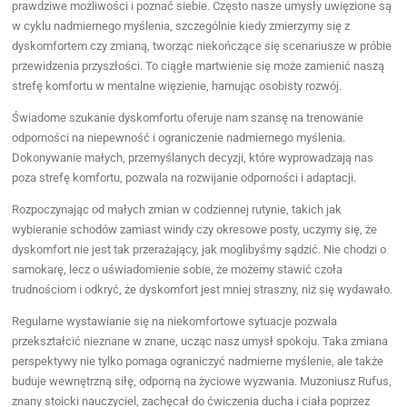
prawdziwe możliwości i poznać siebie. Często nasze umysły uwięzione są
w cyklu nadmiernego myślenia, szczególnie kiedy zmierzymy się z
dyskomfortem czy zmianą, tworząc niekończące się scenariusze w próbie
przewidzenia przyszłości. To ciągłe martwienie się może zamienić naszą
strefę komfortu w mentalne więzienie, hamując osobisty rozwój.
Świadome szukanie dyskomfortu oferuje nam szansę na trenowanie
odporności na niepewność i ograniczenie nadmiernego myślenia.
Dokonywanie małych, przemyślanych decyzji, które wyprowadzają nas
poza strefę komfortu, pozwala na rozwijanie odporności i adaptacji.
Rozpoczynając od małych zmian w codziennej rutynie, takich jak
wybieranie schodów zamiast windy czy okresowe posty, uczymy się, że
dyskomfort nie jest tak przerażający, jak moglibyśmy sądzić. Nie chodzi o
samokarę, lecz o uświadomienie sobie, że możemy stawić czoła
trudnościom i odkryć, że dyskomfort jest mniej straszny, niż się wydawało.
Regularne wystawianie się na niekomfortowe sytuacje pozwala
przekształcić nieznane w znane, ucząc nasz umysł spokoju. Taka zmiana
perspektywy nie tylko pomaga ograniczyć nadmierne myślenie, ale także
buduje wewnętrzną siłę, odporną na życiowe wyzwania. Muzoniusz Rufus,
znany stoicki nauczyciel, zachęcał do ćwiczenia ducha i ciała poprzez