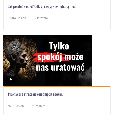
Jak polubić siebie? Odkryj swoją wewnętrzną moc!
1,084
Odsłon
2 latatemu
Praktyczne strategie osiągnięcia spokoju
923
Odsłon
2 latatemu