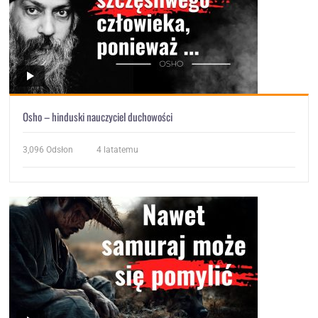
Osho – hinduski nauczyciel duchowości
3,096
Odsłon
4 latatemu