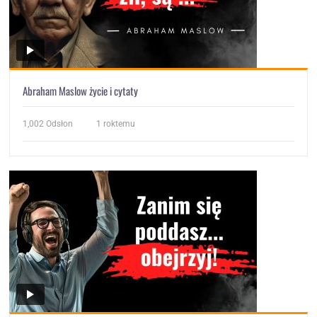
Abraham Maslow życie i cytaty
1,002
Odsłon
1 roktemu