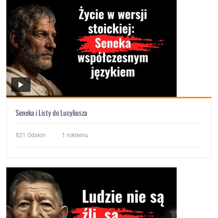
Seneka i Listy do Lucyliusza
821
Odsłon
1 roktemu