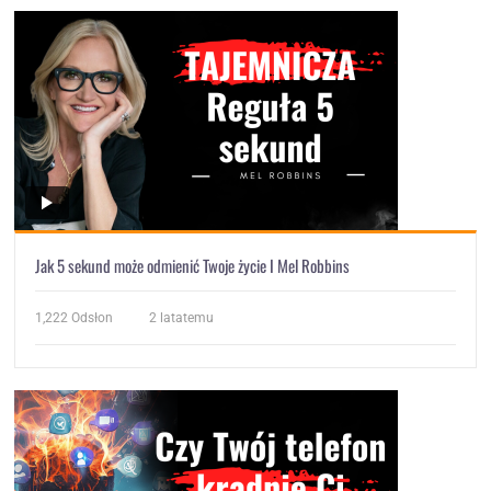
Jak 5 sekund może odmienić Twoje życie I Mel Robbins
1,222
Odsłon
2 latatemu