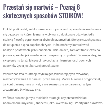
Przestań się martwić – Poznaj 8
skutecznych sposobów STOIKÓW!
Epiktet podkreślał, że kluczem do szczęścia jest zaprzestanie martwienia
się o rzeczy, na które nie mamy wpływu, co doskonale odzwierciedla
stoicką filozofię ograniczenia zbytnich przemyśleń. Stoicyzm zachęca nas
do skupienia się na aspektach życia, które możemy kontrolować –
naszych postawach, przekonaniach i działaniach, zamiast tracić czas na
jałowe spekulacje i zmartwienia o niepewną przyszłość. Wyznaje ideę, że
skupienie na teraźniejszości i akceptacja niezmienności pewnych
aspektów życia jest bardziej produktywne.
Wielu z nas zna frustrację wynikającą z nieustających rozważań,
niezdecydowania lub paraliżu przez analizę. Marek Aureliusz przypominał,
że kontrolujemy nasz umysł, a nie zewnętrzne wydarzenia, i w tym
zrozumieniu tkwi nasza siła.
W filmie prezentujemy 8 stoickich strategii, aby przeciwdziałać
nadmiernemu myśleniu, znanemu jako „overthinking”. W artykule skrótowo