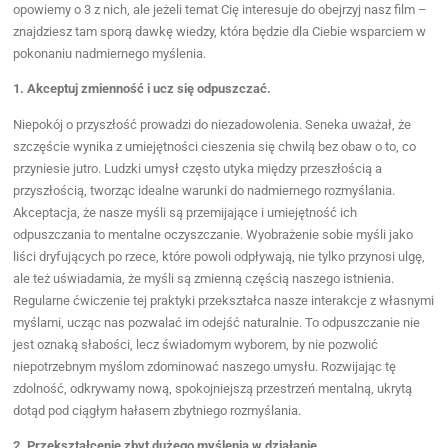
opowiemy o 3 z nich, ale jeżeli temat Cię interesuje do obejrzyj nasz film –
znajdziesz tam sporą dawkę wiedzy, która będzie dla Ciebie wsparciem w
pokonaniu nadmiernego myślenia.
1. Akceptuj zmienność i ucz się odpuszczać.
Niepokój o przyszłość prowadzi do niezadowolenia. Seneka uważał, że
szczęście wynika z umiejętności cieszenia się chwilą bez obaw o to, co
przyniesie jutro. Ludzki umysł często utyka między przeszłością a
przyszłością, tworząc idealne warunki do nadmiernego rozmyślania.
Akceptacja, że nasze myśli są przemijające i umiejętność ich
odpuszczania to mentalne oczyszczanie. Wyobrażenie sobie myśli jako
liści dryfujących po rzece, które powoli odpływają, nie tylko przynosi ulgę,
ale też uświadamia, że myśli są zmienną częścią naszego istnienia.
Regularne ćwiczenie tej praktyki przekształca nasze interakcje z własnymi
myślami, ucząc nas pozwalać im odejść naturalnie. To odpuszczanie nie
jest oznaką słabości, lecz świadomym wyborem, by nie pozwolić
niepotrzebnym myślom zdominować naszego umysłu. Rozwijając tę
zdolność, odkrywamy nową, spokojniejszą przestrzeń mentalną, ukrytą
dotąd pod ciągłym hałasem zbytniego rozmyślania.
2. Przekształcenie zbyt dużego myślenia w działanie.