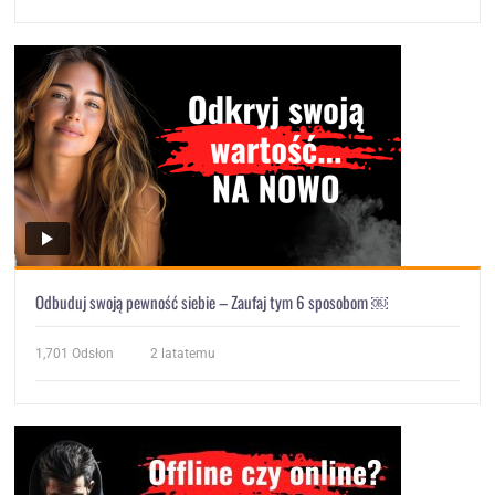
Odbuduj swoją pewność siebie – Zaufaj tym 6 sposobom ￼
1,701
Odsłon
2 latatemu