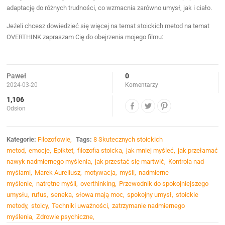
adaptację do różnych trudności, co wzmacnia zarówno umysł, jak i ciało.
Jeżeli chcesz dowiedzieć się więcej na temat stoickich metod na temat
OVERTHINK zapraszam Cię do obejrzenia mojego filmu:
Paweł
0
2024-03-20
Komentarzy
1,106
Odsłon
Kategorie:
Filozofowie
Tags:
8 Skutecznych stoickich
metod
emocje
Epiktet
filozofia stoicka
jak mniej myśleć
jak przełamać
nawyk nadmiernego myślenia
jak przestać się martwić
Kontrola nad
myślami
Marek Aureliusz
motywacja
myśli
nadmierne
myślenie
natrętne myśli
overthinking
Przewodnik do spokojniejszego
umysłu
rufus
seneka
słowa mają moc
spokojny umysł
stoickie
metody
stoicy
Techniki uważności
zatrzymanie nadmiernego
myślenia
Zdrowie psychiczne