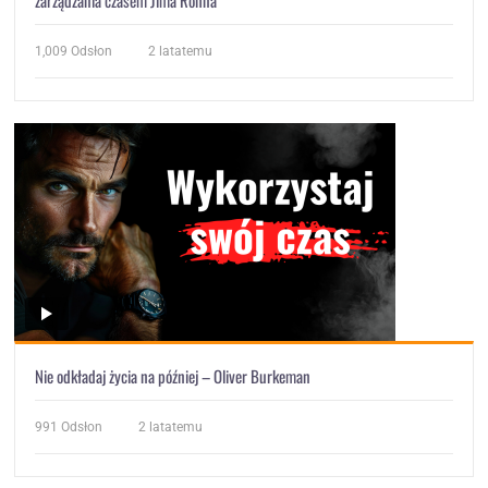
zarządzania czasem Jima Rohna
1,009
Odsłon
2 latatemu
Nie odkładaj życia na później – Oliver Burkeman
991
Odsłon
2 latatemu