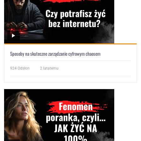
Sposoby na skuteczne zarządzanie cyfrowym chaosem
924
Odsłon
2 latatemu