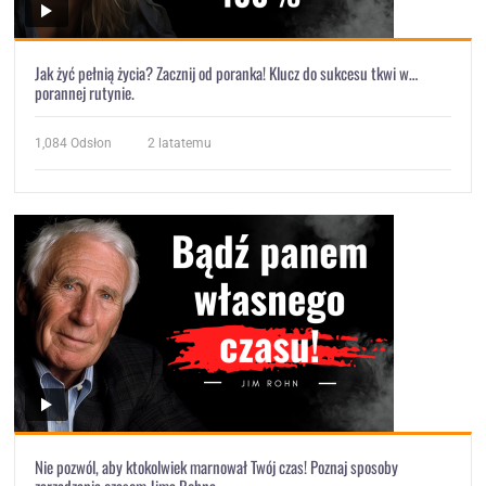
Jak żyć pełnią życia? Zacznij od poranka! Klucz do sukcesu tkwi w…
porannej rutynie.
1,084
Odsłon
2 latatemu
Nie pozwól, aby ktokolwiek marnował Twój czas! Poznaj sposoby