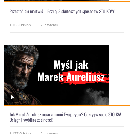
Przestań się martwić – Poznaj 8 skutecznych sposobów STOIKÓW!
1,106
Odsłon
2 latatemu
Jak Marek Aureliusz może zmienić Twoje życie? Odkryj w sobie STOIKA!
Osiągnij wybitne zdolności!
1,177
Odsłon
2 latatemu