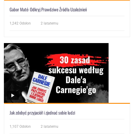
Gabor Maté: Odkryj Prawdziwe Źródła Uzależnień
1,242
Odsłon
2 latatemu
Jak zdobyć przyjaciół i zjednać sobie ludzi
1,107
Odsłon
2 latatemu