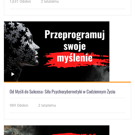
1,631
Odsłon
2 latatemu
Od Myśli do Sukcesu: Siła Psychocybernetyki w Codziennym Życiu
989
Odsłon
2 latatemu