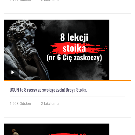
USUŃ te 8 rzeczy ze swojego życia! Droga Stoika.
1,503
Odsłon
2 latatemu