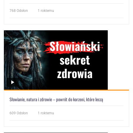
768
Odsłon
1 roktemu
Słowianie, natura i zdrowie – powrót do korzeni, które leczą
609
Odsłon
1 roktemu