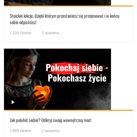
Stoickie lekcje, dzięki którym przestaniesz się przejmować i w końcu
sobie odpuścisz!
1,228
Odsłon
2 latatemu
Jak polubić siebie? Odkryj swoją wewnętrzną moc!
1,089
Odsłon
2 latatemu