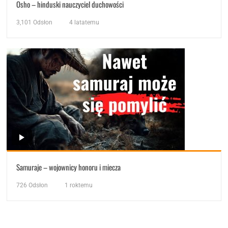
Osho – hinduski nauczyciel duchowości
3,101
Odsłon
4 latatemu
Samuraje – wojownicy honoru i miecza
726
Odsłon
1 roktemu