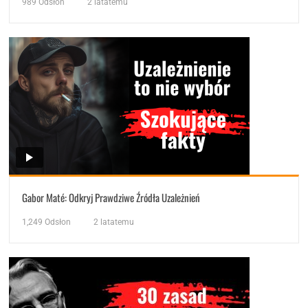
989
Odsłon
2 latatemu
Gabor Maté: Odkryj Prawdziwe Źródła Uzależnień
1,249
Odsłon
2 latatemu