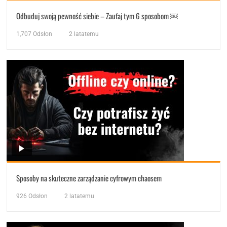
Odbuduj swoją pewność siebie – Zaufaj tym 6 sposobom ￼
1,707
Odsłon
2 latatemu
Sposoby na skuteczne zarządzanie cyfrowym chaosem
926
Odsłon
2 latatemu