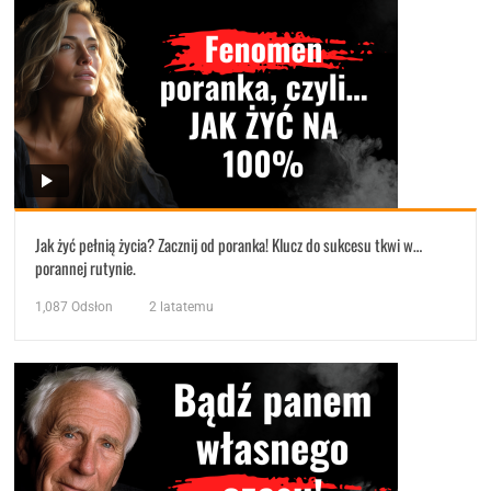
Jak żyć pełnią życia? Zacznij od poranka! Klucz do sukcesu tkwi w…
porannej rutynie.
1,087
Odsłon
2 latatemu