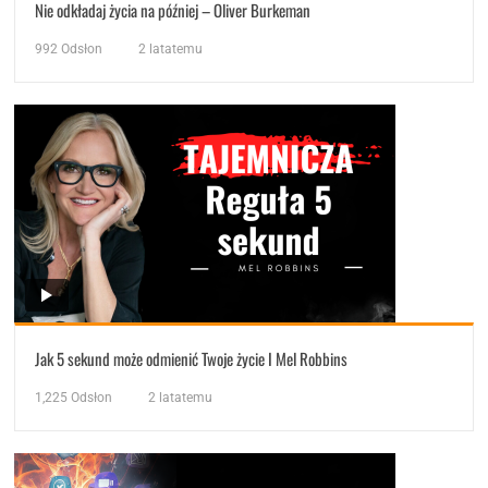
Nie odkładaj życia na później – Oliver Burkeman
992
Odsłon
2 latatemu
Jak 5 sekund może odmienić Twoje życie I Mel Robbins
1,225
Odsłon
2 latatemu