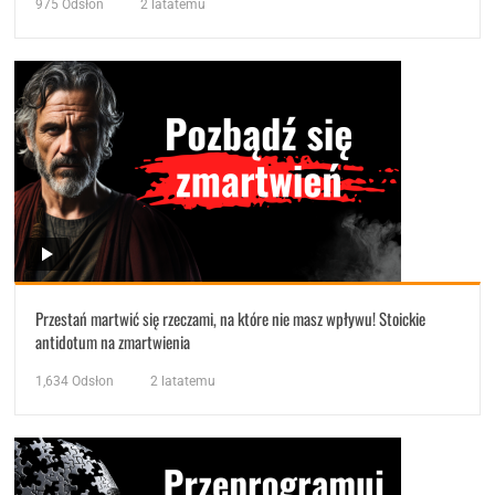
975
Odsłon
2 latatemu
Przestań martwić się rzeczami, na które nie masz wpływu! Stoickie
antidotum na zmartwienia
1,634
Odsłon
2 latatemu