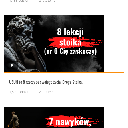
1,183
Odsłon
2 latatemu
USUŃ te 8 rzeczy ze swojego życia! Droga Stoika.
1,509
Odsłon
2 latatemu