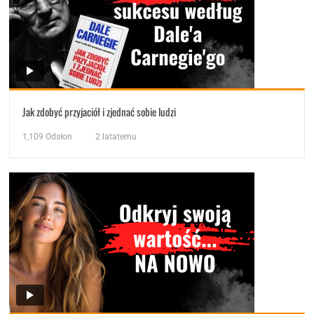
Jak zdobyć przyjaciół i zjednać sobie ludzi
1,109
Odsłon
2 latatemu