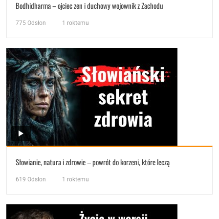
Bodhidharma – ojciec zen i duchowy wojownik z Zachodu
775
Odsłon
1 roktemu
Słowianie, natura i zdrowie – powrót do korzeni, które leczą
619
Odsłon
1 roktemu