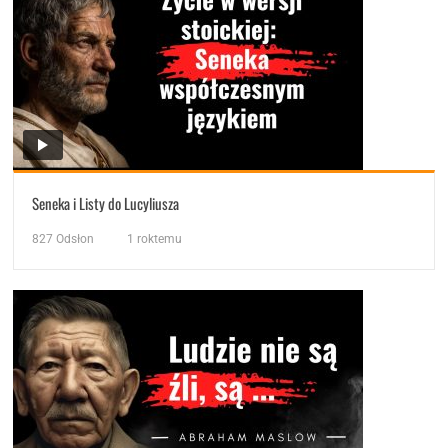
Seneka i Listy do Lucyliusza
827
Odsłon
1 roktemu