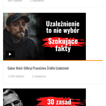
989
Odsłon
2 latatemu
Gabor Maté: Odkryj Prawdziwe Źródła Uzależnień
1,249
Odsłon
2 latatemu