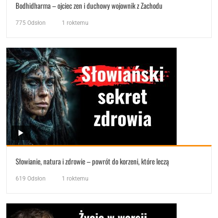
Bodhidharma – ojciec zen i duchowy wojownik z Zachodu
775
Odsłon
1 roktemu
Słowianie, natura i zdrowie – powrót do korzeni, które leczą
619
Odsłon
1 roktemu