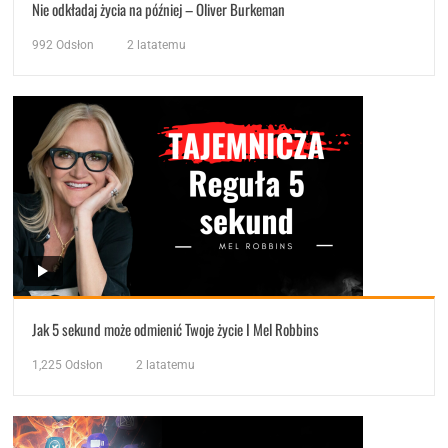
Nie odkładaj życia na później – Oliver Burkeman
992
Odsłon
2 latatemu
Jak 5 sekund może odmienić Twoje życie I Mel Robbins
1,225
Odsłon
2 latatemu