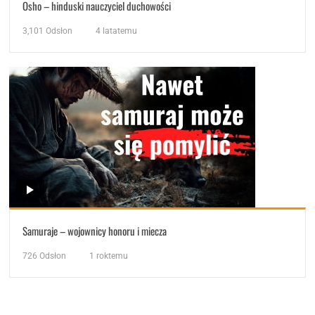
Osho – hinduski nauczyciel duchowości
3,101
Odsłon
4 latatemu
Samuraje – wojownicy honoru i miecza
726
Odsłon
1 roktemu