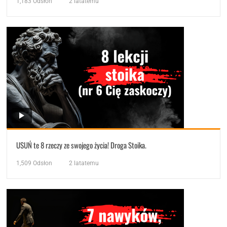
1,183
Odsłon
2 latatemu
USUŃ te 8 rzeczy ze swojego życia! Droga Stoika.
1,509
Odsłon
2 latatemu