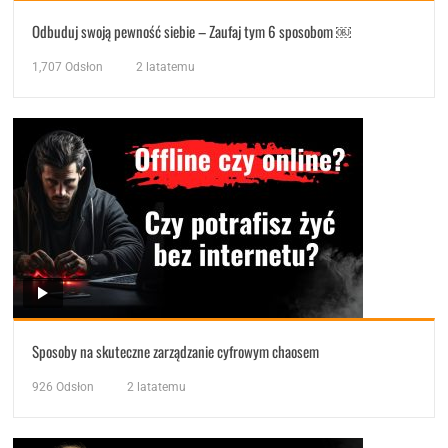
Odbuduj swoją pewność siebie – Zaufaj tym 6 sposobom ￼
1,707
Odsłon
2 latatemu
Sposoby na skuteczne zarządzanie cyfrowym chaosem
926
Odsłon
2 latatemu