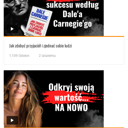
Jak zdobyć przyjaciół i zjednać sobie ludzi
1,109
Odsłon
2 latatemu