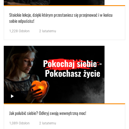
Stoickie lekcje, dzięki którym przestaniesz się przejmować i w końcu
sobie odpuścisz!
1,228
Odsłon
2 latatemu
Jak polubić siebie? Odkryj swoją wewnętrzną moc!
1,089
Odsłon
2 latatemu