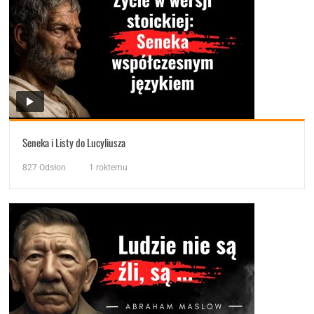
Seneka i Listy do Lucyliusza
827
Odsłon
1 roktemu