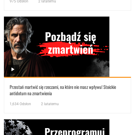
975
Odsłon
2 latatemu
Przestań martwić się rzeczami, na które nie masz wpływu! Stoickie
antidotum na zmartwienia
1,634
Odsłon
2 latatemu