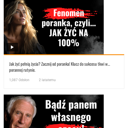
Jak żyć pełnią życia? Zacznij od poranka! Klucz do sukcesu tkwi w…
porannej rutynie.
1,087
Odsłon
2 latatemu