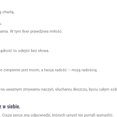
ą chwilą.
.
nania. W tym tkwi prawdziwa miłość.
ądrość to odejść bez słowa.
e cierpienie jest moim, a twoja radość – moją radością.
a na uważnym zmywaniu naczyń, słuchaniu deszczu, byciu całym so
 w siebie.
Cisza serca zna odpowiedzi, których umysł nie potrafi wymyślić.