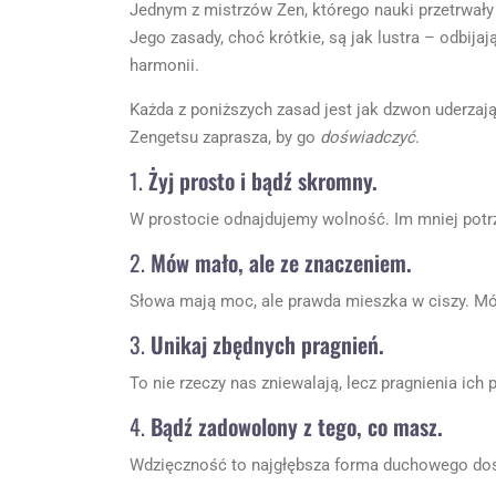
Jednym z mistrzów Zen, którego nauki przetrwały 
Jego zasady, choć krótkie, są jak lustra – odbij
harmonii.
Każda z poniższych zasad jest jak dzwon uderzają
Zengetsu zaprasza, by go
doświadczyć
.
1.
Żyj prosto i bądź skromny.
W prostocie odnajdujemy wolność. Im mniej pot
2.
Mów mało, ale ze znaczeniem.
Słowa mają moc, ale prawda mieszka w ciszy. Mów
3.
Unikaj zbędnych pragnień.
To nie rzeczy nas zniewalają, lecz pragnienia ich
4.
Bądź zadowolony z tego, co masz.
Wdzięczność to najgłębsza forma duchowego dos