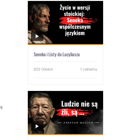
Seneka i Listy do Lucyliusza
820
Odsłon
1 roktemu
bą