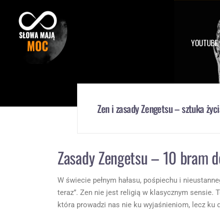
Skip
to
content
YOUTUBE
Zen i zasady Zengetsu – sztuka życ
Zasady Zengetsu – 10 bram d
W świecie pełnym hałasu, pośpiechu i nieustanneg
teraz”. Zen nie jest religią w klasycznym sensie. 
która prowadzi nas nie ku wyjaśnieniom, lecz ku