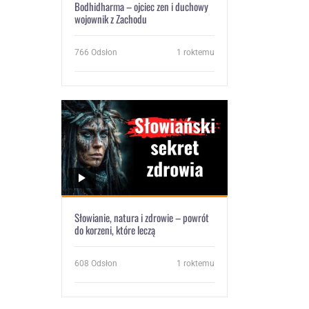
Bodhidharma – ojciec zen i duchowy
wojownik z Zachodu
766
Odsłon
1 roktemu
Słowianie, natura i zdrowie – powrót
do korzeni, które leczą
608
Odsłon
1 roktemu