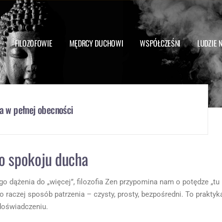
FILOZOFOWIE
MĘDRCY DUCHOWI
WSPÓŁCZEŚNI
LUDZIE 
ia w pełnej obecności
o spokoju ducha
o dążenia do „więcej”, filozofia Zen przypomina nam o potędze „tu 
To raczej sposób patrzenia – czysty, prosty, bezpośredni. To praktyk
 doświadczeniu.