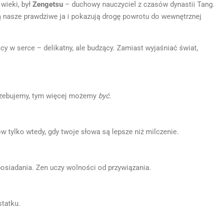
wieki, był
Zengetsu
– duchowy nauczyciel z czasów dynastii Tang.
ają nasze prawdziwe ja i pokazują drogę powrotu do wewnętrznej
cy w serce – delikatny, ale budzący. Zamiast wyjaśniać świat,
rzebujemy, tym więcej możemy
być
.
 tylko wtedy, gdy twoje słowa są lepsze niż milczenie.
 posiadania. Zen uczy wolności od przywiązania.
tatku.