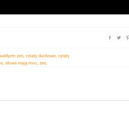
buddyzm zen
cytaty duchowe
cytaty
ie
słowa mają moc
zen