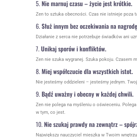
5.
Nie marnuj czasu – życie jest krótkie.
Zen to sztuka obecności. Czas nie istnieje poza t
6.
Służ innym bez oczekiwania na nagrodę
Działanie z serca nie potrzebuje świadków ani uz
7.
Unikaj sporów i konfliktów.
Zen nie szuka wygranej. Szuka pokoju. Czasem m
8.
Miej współczucie dla wszystkich istot.
Nie jesteśmy oddzieleni – jesteśmy jednym. Twoj
9.
Bądź uważny i obecny w każdej chwili.
Zen nie polega na myśleniu o oświeceniu. Poleg
w tym, co jest.
10.
Nie szukaj prawdy na zewnątrz – spójrz
Największy nauczyciel mieszka w Twoim wnętrzu. 