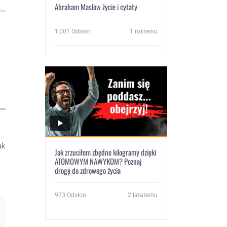
Abraham Maslow życie i cytaty
1,001
Odsłon
1 roktemu
ak
Jak zrzuciłem zbędne kilogramy dzięki
ATOMOWYM NAWYKOM? Poznaj
drogę do zdrowego życia
973
Odsłon
2 latatemu