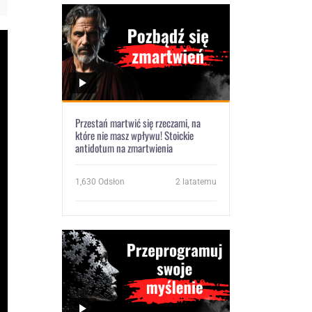
Przestań martwić się rzeczami, na
które nie masz wpływu! Stoickie
antidotum na zmartwienia
1,630
Odsłon
2 latatemu