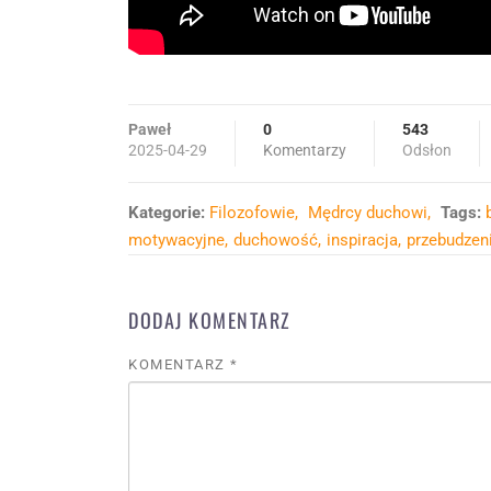
Paweł
0
543
2025-04-29
Komentarzy
Odsłon
Kategorie:
Filozofowie
Mędrcy duchowi
Tags:
motywacyjne
duchowość
inspiracja
przebudzen
DODAJ KOMENTARZ
KOMENTARZ
*