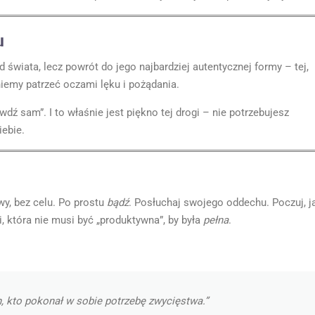
u
 świata, lecz powrót do jego najbardziej autentycznej formy – tej,
niemy patrzeć oczami lęku i pożądania.
dź sam”. I to właśnie jest piękno tej drogi – nie potrzebujesz
iebie.
wy, bez celu. Po prostu
bądź
. Posłuchaj swojego oddechu. Poczuj, j
i, która nie musi być „produktywna”, by była
pełna
.
en, kto pokonał w sobie potrzebę zwycięstwa.”