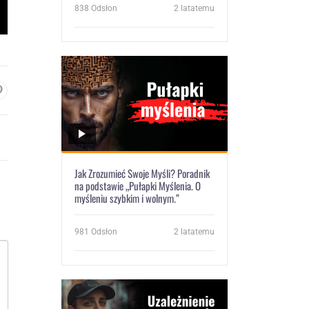
838
Odsłon
2 latatemu
Jak Zrozumieć Swoje Myśli? Poradnik
na podstawie „Pułapki Myślenia. O
myśleniu szybkim i wolnym.”
981
Odsłon
2 latatemu