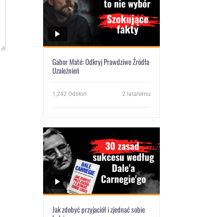
Gabor Maté: Odkryj Prawdziwe Źródła
Uzależnień
1,242
Odsłon
2 latatemu
Jak zdobyć przyjaciół i zjednać sobie