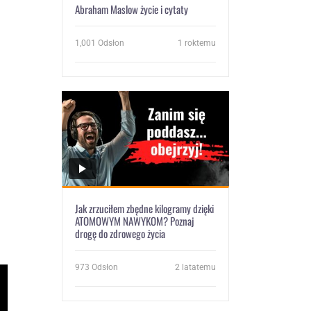
Abraham Maslow życie i cytaty
1,001
Odsłon
1 roktemu
Jak zrzuciłem zbędne kilogramy dzięki
ATOMOWYM NAWYKOM? Poznaj
drogę do zdrowego życia
973
Odsłon
2 latatemu