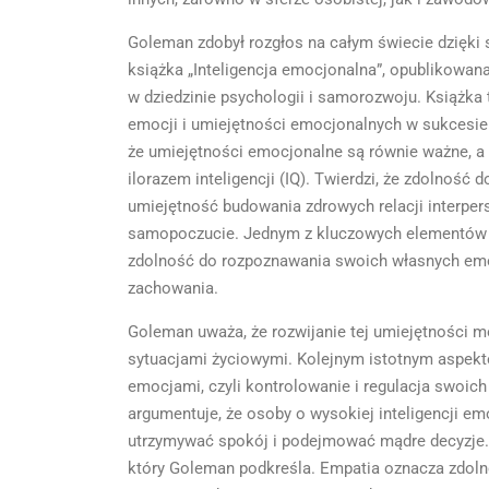
Goleman zdobył rozgłos na całym świecie dzięki
książka „Inteligencja emocjonalna”, opublikowana
w dziedzinie psychologii i samorozwoju. Książka
emocji i umiejętności emocjonalnych w sukcesie
że umiejętności emocjonalne są równie ważne, a 
ilorazem inteligencji (IQ). Twierdzi, że zdolność 
umiejętność budowania zdrowych relacji interper
samopoczucie. Jednym z kluczowych elementów i
zdolność do rozpoznawania swoich własnych emocji
zachowania.
Goleman uważa, że rozwijanie tej umiejętności m
sytuacjami życiowymi. Kolejnym istotnym aspekte
emocjami, czyli kontrolowanie i regulacja swoic
argumentuje, że osoby o wysokiej inteligencji emo
utrzymywać spokój i podejmować mądre decyzje. E
który Goleman podkreśla. Empatia oznacza zdolno