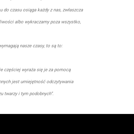
u do czasu osiąga każdy z nas, zwłaszcza
żliwości albo wykraczamy poza wszystko,
wymagają nasze czasy, to są to:
ie częściej wyraża się je za pomocą
nnych jest umiejętność odczytywania
u twarzy i tym podobnych”.