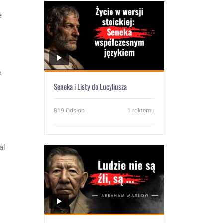
e
e
Seneka i Listy do Lucyliusza
819
Odsłon
1 roktemu
al