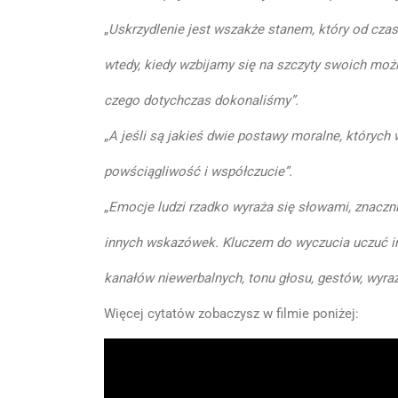
„
Uskrzydlenie jest wszakże stanem, który od czas
wtedy, kiedy wzbijamy się na szczyty swoich mo
czego dotychczas dokonaliśmy”.
„
A jeśli są jakieś dwie postawy moralne, których 
powściągliwość i współczucie”.
„
Emocje ludzi rzadko wyraża się słowami, znaczn
innych wskazówek. Kluczem do wyczucia uczuć i
kanałów niewerbalnych, tonu głosu, gestów, wyraz
Więcej cytatów zobaczysz w filmie poniżej: