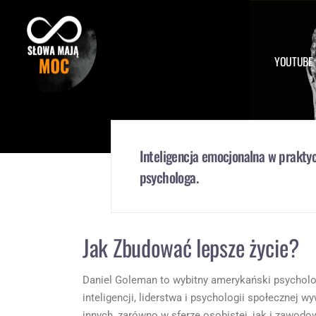
Skip
to
content
YOUTUBE
Inteligencja emocjonalna w praktyc
psychologa.
Jak Zbudować lepsze życie?
Daniel Goleman to wybitny amerykański psycholog
inteligencji, liderstwa i psychologii społecznej w
innych, zarówno w sferze osobistej, jak i zawodow