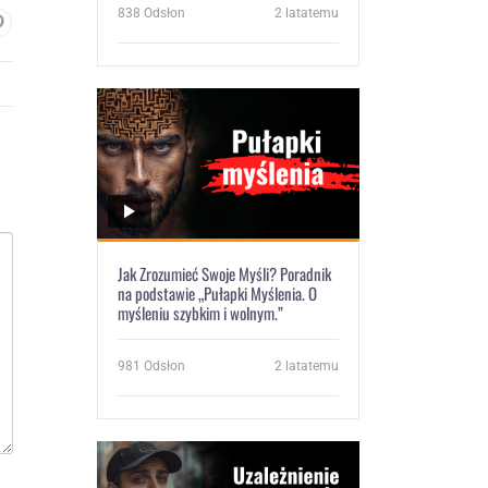
838
Odsłon
2 latatemu
Jak Zrozumieć Swoje Myśli? Poradnik
na podstawie „Pułapki Myślenia. O
myśleniu szybkim i wolnym.”
981
Odsłon
2 latatemu