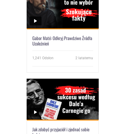
Gabor Maté: Odkryj Prawdziwe Źródła
Uzależnień
1,241
Odsłon
2 latatemu
Jak zdobyć przyjaciół i zjednać sobie