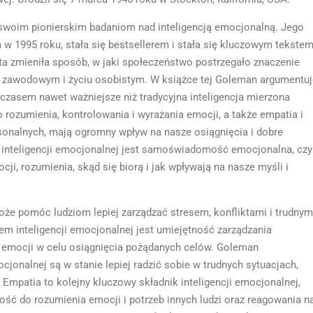
 swoim pionierskim badaniom nad inteligencją emocjonalną. Jego
 w 1995 roku, stała się bestsellerem i stała się kluczowym tekste
 ta zmieniła sposób, w jaki społeczeństwo postrzegało znaczenie
 zawodowym i życiu osobistym. W książce tej Goleman argumentuj
czasem nawet ważniejsze niż tradycyjna inteligencja mierzona
do rozumienia, kontrolowania i wyrażania emocji, a także empatia i
sonalnych, mają ogromny wpływ na nasze osiągnięcia i dobre
nteligencji emocjonalnej jest samoświadomość emocjonalna, czyl
, rozumienia, skąd się biorą i jak wpływają na nasze myśli i
oże pomóc ludziom lepiej zarządzać stresem, konfliktami i trudnym
m inteligencji emocjonalnej jest umiejętność zarządzania
h emocji w celu osiągnięcia pożądanych celów. Goleman
cjonalnej są w stanie lepiej radzić sobie w trudnych sytuacjach,
mpatia to kolejny kluczowy składnik inteligencji emocjonalnej,
ść do rozumienia emocji i potrzeb innych ludzi oraz reagowania n