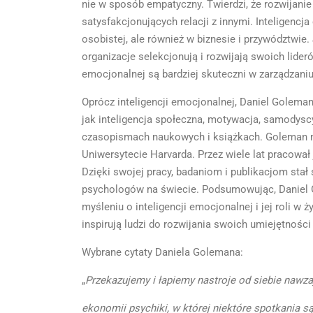
nie w sposób empatyczny. Twierdzi, że rozwijan
satysfakcjonujących relacji z innymi. Inteligen
osobistej, ale również w biznesie i przywództwie
organizacje selekcjonują i rozwijają swoich lider
emocjonalnej są bardziej skuteczni w zarządzani
Oprócz inteligencji emocjonalnej, Daniel Goleman
jak inteligencja społeczna, motywacja, samodysc
czasopismach naukowych i książkach. Goleman ma 
Uniwersytecie Harvarda. Przez wiele lat pracowa
Dzięki swojej pracy, badaniom i publikacjom stał
psychologów na świecie. Podsumowując, Daniel Go
myśleniu o inteligencji emocjonalnej i jej roli w
inspirują ludzi do rozwijania swoich umiejętności
Wybrane cytaty Daniela Golemana:
„
Przekazujemy i łapiemy nastroje od siebie nawz
ekonomii psychiki, w której niektóre spotkania s