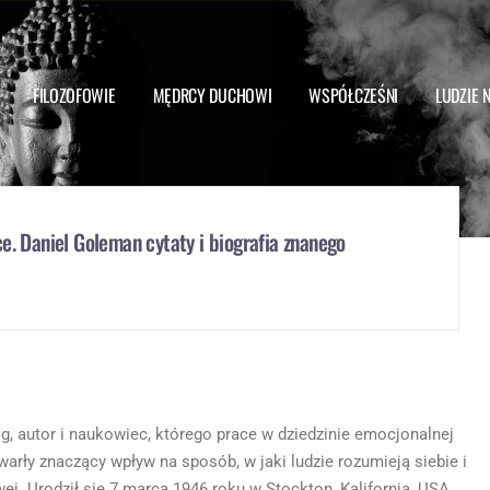
FILOZOFOWIE
MĘDRCY DUCHOWI
WSPÓŁCZEŚNI
LUDZIE 
e. Daniel Goleman cytaty i biografia znanego
, autor i naukowiec, którego prace w dziedzinie emocjonalnej
ywarły znaczący wpływ na sposób, w jaki ludzie rozumieją siebie i
ej. Urodził się 7 marca 1946 roku w Stockton, Kalifornia, USA.