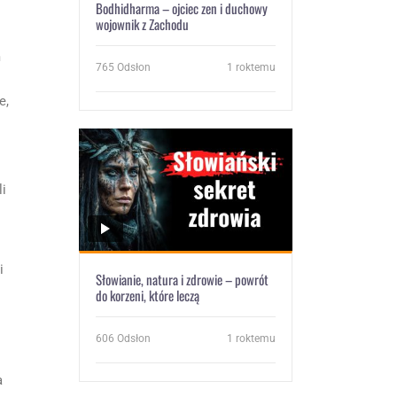
Bodhidharma – ojciec zen i duchowy
wojownik z Zachodu
m
765
Odsłon
1 roktemu
e,
i
i
Słowianie, natura i zdrowie – powrót
do korzeni, które leczą
606
Odsłon
1 roktemu
a