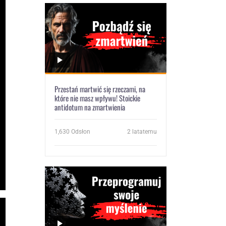
Przestań martwić się rzeczami, na
które nie masz wpływu! Stoickie
antidotum na zmartwienia
1,630
Odsłon
2 latatemu