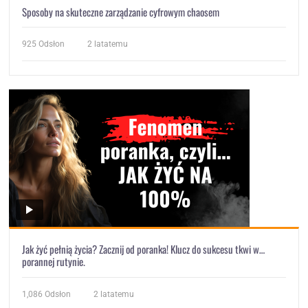
Sposoby na skuteczne zarządzanie cyfrowym chaosem
925
Odsłon
2 latatemu
Jak żyć pełnią życia? Zacznij od poranka! Klucz do sukcesu tkwi w…
porannej rutynie.
1,086
Odsłon
2 latatemu