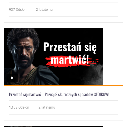
937
Odsłon
2 latatemu
Przestań się martwić – Poznaj 8 skutecznych sposobów STOIKÓW!
1,108
Odsłon
2 latatemu