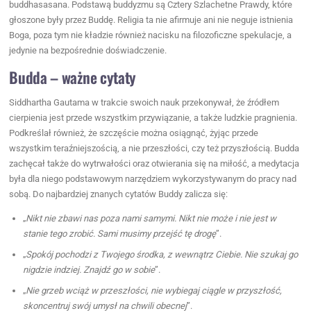
buddhasasana. Podstawą buddyzmu są Cztery Szlachetne Prawdy, które
głoszone były przez Buddę. Religia ta nie afirmuje ani nie neguje istnienia
Boga, poza tym nie kładzie również nacisku na filozoficzne spekulacje, a
jedynie na bezpośrednie doświadczenie.
Budda – ważne cytaty
Siddhartha Gautama w trakcie swoich nauk przekonywał, że źródłem
cierpienia jest przede wszystkim przywiązanie, a także ludzkie pragnienia.
Podkreślał również, że szczęście można osiągnąć, żyjąc przede
wszystkim teraźniejszością, a nie przeszłości, czy też przyszłością. Budda
zachęcał także do wytrwałości oraz otwierania się na miłość, a medytacja
była dla niego podstawowym narzędziem wykorzystywanym do pracy nad
sobą. Do najbardziej znanych cytatów Buddy zalicza się:
„
Nikt nie zbawi nas poza nami samymi. Nikt nie może i nie jest w
stanie tego zrobić. Sami musimy przejść tę drogę
”.
„
Spokój pochodzi z Twojego środka, z wewnątrz Ciebie. Nie szukaj go
nigdzie indziej. Znajdź go w sobie
”.
„
Nie grzeb wciąż w przeszłości, nie wybiegaj ciągle w przyszłość,
skoncentruj swój umysł na chwili obecnej
”.