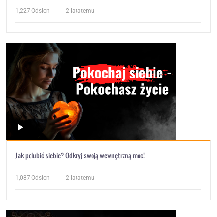
1,227
Odsłon
2 latatemu
Jak polubić siebie? Odkryj swoją wewnętrzną moc!
1,087
Odsłon
2 latatemu