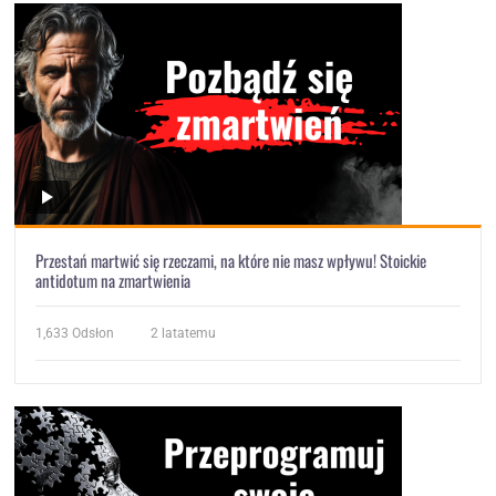
Przestań martwić się rzeczami, na które nie masz wpływu! Stoickie
antidotum na zmartwienia
1,633
Odsłon
2 latatemu