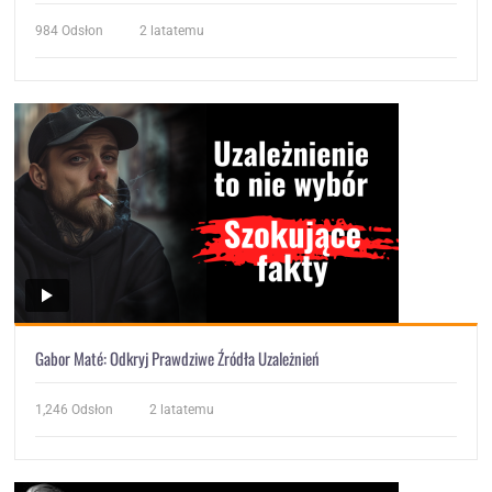
984
Odsłon
2 latatemu
Gabor Maté: Odkryj Prawdziwe Źródła Uzależnień
1,246
Odsłon
2 latatemu