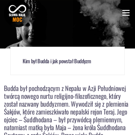
Skip
to
Menu
content
Kim był Budda i jak powstał Buddyzm
Budda był pochodzącym z Nepalu w Azji Południowej
twórcą nowego nurtu religijno-filozoficznego, który
został nazwany buddyzmem. Wywodził się z plemienia
Śakjów, które zamieszkiwało nepalski rejon Teraj. Jego
ojciec – Śuddhodana – był przywódcą plemiennym,
natomiast matką była Maja – żona króla Śuddhodana
Gautamy, z rodu Śakjów. Przez wielu Budda