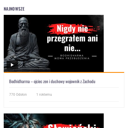
NAJNOWSZE
Bodhidharma – ojciec zen i duchowy wojownik z Zachodu
770
Odsłon
1 roktemu