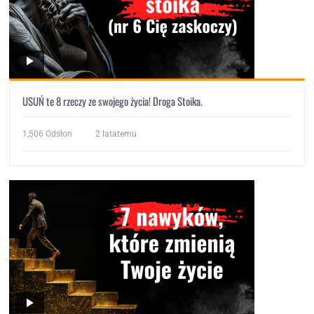
USUŃ te 8 rzeczy ze swojego życia! Droga Stoika.
1,506
Odsłon
2 latatemu