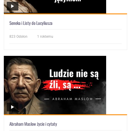
Seneka i Listy do Lucyliusza
823
Odsłon
1 roktemu
Abraham Maslow życie i cytaty