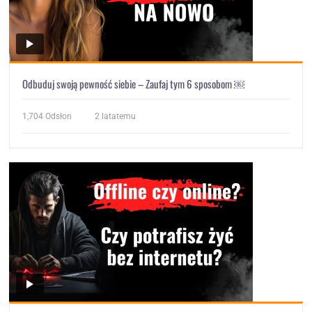
Odbuduj swoją pewność siebie – Zaufaj tym 6 sposobom ￼
1,704
Odsłon
2 latatemu