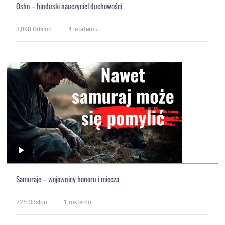
Osho – hinduski nauczyciel duchowości
3,098
Odsłon
4 latatemu
Samuraje – wojownicy honoru i miecza
725
Odsłon
1 roktemu