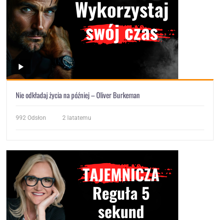
Nie odkładaj życia na później – Oliver Burkeman
992
Odsłon
2 latatemu