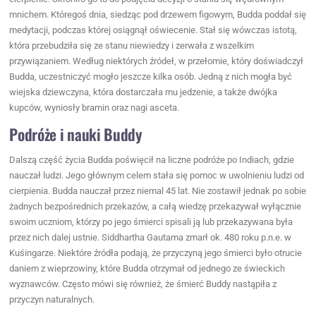
mnichem. Któregoś dnia, siedząc pod drzewem figowym, Budda poddał się
medytacji, podczas której osiągnął oświecenie. Stał się wówczas istotą,
która przebudziła się ze stanu niewiedzy i zerwała z wszelkim
przywiązaniem. Według niektórych źródeł, w przełomie, który doświadczył
Budda, uczestniczyć mogło jeszcze kilka osób. Jedną z nich mogła być
wiejska dziewczyna, która dostarczała mu jedzenie, a także dwójka
kupców, wyniosły bramin oraz nagi asceta.
Podróże i nauki Buddy
Dalszą część życia Budda poświęcił na liczne podróże po Indiach, gdzie
nauczał ludzi. Jego głównym celem stała się pomoc w uwolnieniu ludzi od
cierpienia. Budda nauczał przez niemal 45 lat. Nie zostawił jednak po sobie
żadnych bezpośrednich przekazów, a całą wiedzę przekazywał wyłącznie
swoim uczniom, którzy po jego śmierci spisali ją lub przekazywana była
przez nich dalej ustnie. Siddhartha Gautama zmarł ok. 480 roku p.n.e. w
Kuśingarze. Niektóre źródła podają, że przyczyną jego śmierci było otrucie
daniem z wieprzowiny, które Budda otrzymał od jednego ze świeckich
wyznawców. Często mówi się również, że śmierć Buddy nastąpiła z
przyczyn naturalnych.