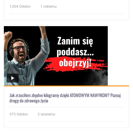
1,004
Odsłon
1 roktemu
Jak zrzuciłem zbędne kilogramy dzięki ATOMOWYM NAWYKOM? Poznaj
drogę do zdrowego życia
975
Odsłon
2 latatemu