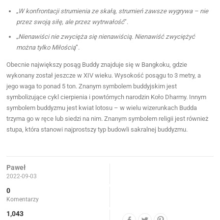
„
W konfrontacji strumienia ze skałą, strumień zawsze wygrywa – nie
przez swoją siłę, ale przez wytrwałość
”.
„
Nienawiści nie zwycięża się nienawiścią. Nienawiść zwyciężyć
można tylko Miłością
”.
Obecnie największy posąg Buddy znajduje się w Bangkoku, gdzie
wykonany został jeszcze w XIV wieku. Wysokość posągu to 3 metry, a
jego waga to ponad 5 ton. Znanym symbolem buddyjskim jest
symbolizujące cykl cierpienia i powtórnych narodzin Koło Dharmy. Innym
symbolem buddyzmu jest kwiat lotosu – w wielu wizerunkach Budda
trzyma go w ręce lub siedzi na nim. Znanym symbolem religii jest również
stupa, która stanowi najprostszy typ budowli sakralnej buddyzmu.
Paweł
2022-09-03
0
Komentarzy
1,043