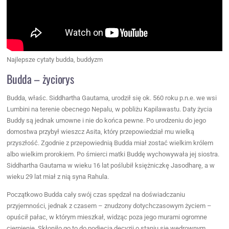
Najlepsze cytaty budda, buddyzm
Budda – życiorys
Budda, właśc. Siddhartha Gautama, urodził się ok. 560 roku p.n.e. we wsi
Lumbini na terenie obecnego Nepalu, w pobliżu Kapilawastu. Daty życia
Buddy są jednak umowne i nie do końca pewne. Po urodzeniu do jego
domostwa przybył wieszcz Asita, który przepowiedział mu wielką
przyszłość. Zgodnie z przepowiednią Budda miał zostać wielkim królem
albo wielkim prorokiem. Po śmierci matki Buddę wychowywała jej siostra.
Siddhartha Gautama w wieku 16 lat poślubił księżniczkę Jasodharę, a w
wieku 29 lat miał z nią syna Rahula.
Początkowo Budda cały swój czas spędzał na doświadczaniu
przyjemności, jednak z czasem – znudzony dotychczasowym życiem –
opuścił pałac, w którym mieszkał, widząc poza jego murami ogromne
cierpienie. Skłoniło go to do podjęcia decyzji o staniu się wędrownym