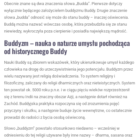
Obecnie znane są dwa znaczenia słowa „Budda”. Pierwsze dotyczy
wyłącznie będącego założycielem buddyzmu Buddy. Drugie znaczenie
słowa „budda” odnosić się może do stanu buddy – inaczej oświecenia.
Buddą można nazwać wówczas osobę, która przebudziła się ze stanu
niewiedzy, wykroczyła poza cierpienie i posiadła największą mądrość.
Buddyzm – nauka o naturze umysłu pochodząca
od historycznego Buddy
Nauki Buddy są zbiorem wskazówek, który ukierunkowuje umysł każdego
człowieka na drogę do urzeczywistnienia jego potencjału. Buddyzm przez
wielu nazywany jest religią doświadczenia. To system religijny i
filozoficzny, zaliczany do religii dharmicznych oraz nieteistycznych. System
ten powstał ok. 5000 roku p.n.e. i w ciągu pięciu wieków rozprzestrzenił
się z terenu Indii na znaczny obszar Azji, a następnie dotarł również na
Zachód. Buddyjska praktyka rozpoczyna się od zrozumienia pojęć
przyczyny i skutku, a następnie buduje życie wewnętrzne, co ostatecznie
prowadzi do radości z bycia osobą oświeconą.
Słowo „buddyzm” powstało stosunkowo niedawno – wcześniej w
odniesieniu do tej religii używane były inne nazwy – dharma, sasana oraz