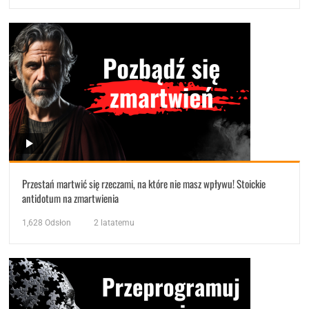
Przestań martwić się rzeczami, na które nie masz wpływu! Stoickie
antidotum na zmartwienia
1,628
Odsłon
2 latatemu