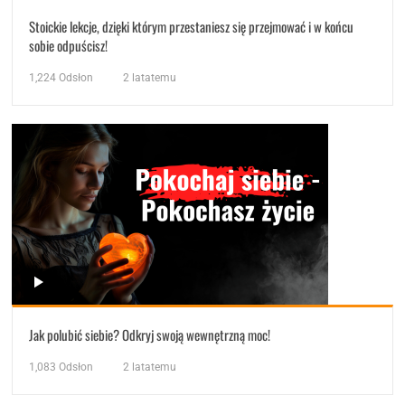
Stoickie lekcje, dzięki którym przestaniesz się przejmować i w końcu
sobie odpuścisz!
1,224
Odsłon
2 latatemu
Jak polubić siebie? Odkryj swoją wewnętrzną moc!
1,083
Odsłon
2 latatemu