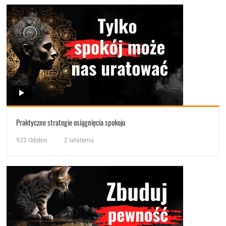
Praktyczne strategie osiągnięcia spokoju
922
Odsłon
2 latatemu