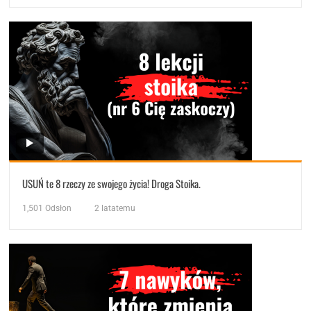
USUŃ te 8 rzeczy ze swojego życia! Droga Stoika.
1,501
Odsłon
2 latatemu