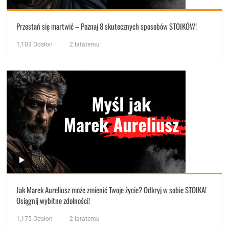
Przestań się martwić – Poznaj 8 skutecznych sposobów STOIKÓW!
1,103
Odsłon
2 latatemu
Jak Marek Aureliusz może zmienić Twoje życie? Odkryj w sobie STOIKA!
Osiągnij wybitne zdolności!
1,175
Odsłon
2 latatemu