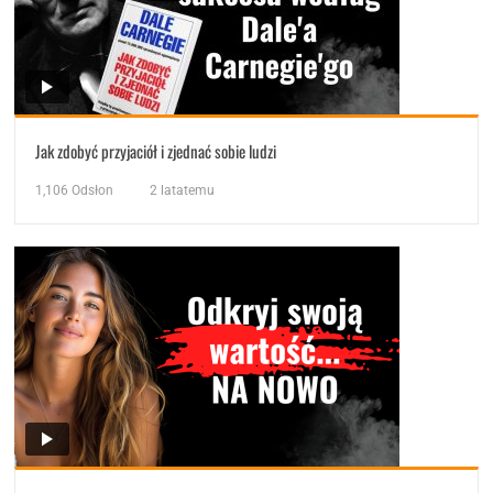
Jak zdobyć przyjaciół i zjednać sobie ludzi
1,106
Odsłon
2 latatemu