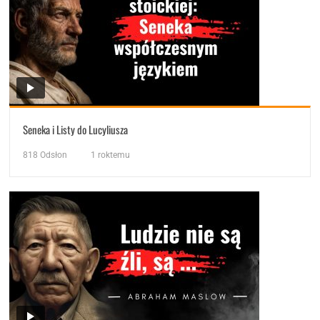
Seneka i Listy do Lucyliusza
818
Odsłon
1 roktemu