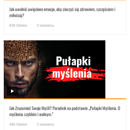
Jak uwolnić uwięzione emocje, aby cieszyć się zdrowiem, szczęściem i
miłością?
838
Odsłon
2 latatemu
Jak Zrozumieć Swoje Myśli? Poradnik na podstawie „Pułapki Myślenia. O
myśleniu szybkim i wolnym.”
980
Odsłon
2 latatemu