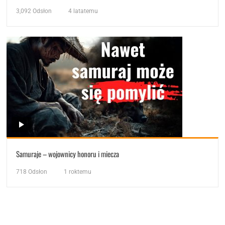
3,092
Odsłon
4 latatemu
Samuraje – wojownicy honoru i miecza
718
Odsłon
1 roktemu