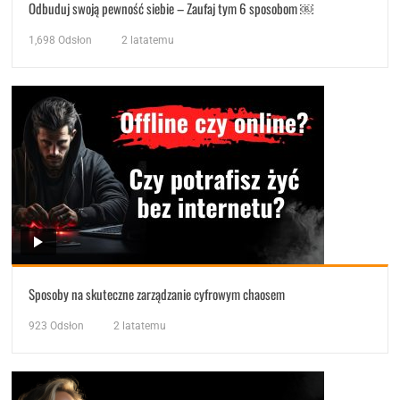
Odbuduj swoją pewność siebie – Zaufaj tym 6 sposobom ￼
1,698
Odsłon
2 latatemu
Sposoby na skuteczne zarządzanie cyfrowym chaosem
923
Odsłon
2 latatemu