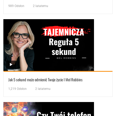
989
Odsłon
2 latatemu
Jak 5 sekund może odmienić Twoje życie I Mel Robbins
1,219
Odsłon
2 latatemu