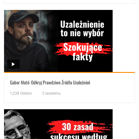
Gabor Maté: Odkryj Prawdziwe Źródła Uzależnień
1,238
Odsłon
2 latatemu