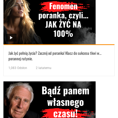
Jak żyć pełnią życia? Zacznij od poranka! Klucz do sukcesu tkwi w…
porannej rutynie.
1,083
Odsłon
2 latatemu