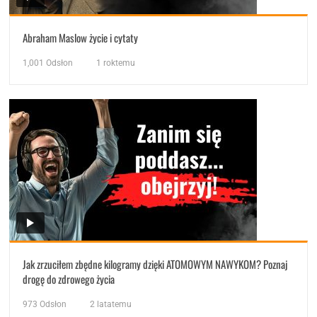
Abraham Maslow życie i cytaty
1,001
Odsłon
1 roktemu
Jak zrzuciłem zbędne kilogramy dzięki ATOMOWYM NAWYKOM? Poznaj
drogę do zdrowego życia
973
Odsłon
2 latatemu