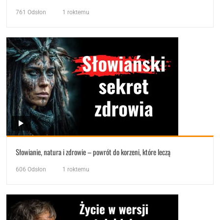
761
Odsłon
1 roktemu
Słowianie, natura i zdrowie – powrót do korzeni, które leczą
606
Odsłon
1 roktemu