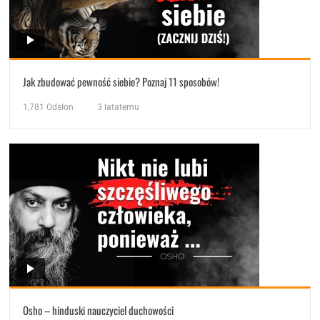
Jak zbudować pewność siebie? Poznaj 11 sposobów!
1,781
Odsłon
3 latatemu
Osho – hinduski nauczyciel duchowości