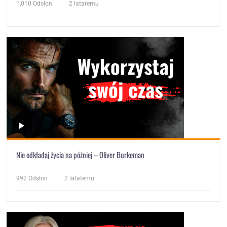
1,010
Odsłon
2 latatemu
Nie odkładaj życia na później – Oliver Burkeman
992
Odsłon
2 latatemu