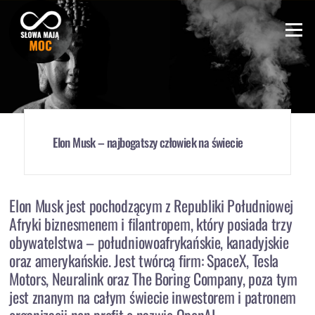
Skip
to
Menu
content
Elon Musk – najbogatszy człowiek na świecie
Elon Musk jest pochodzącym z Republiki Południowej
Afryki biznesmenem i filantropem, który posiada trzy
obywatelstwa – południowoafrykańskie, kanadyjskie
oraz amerykańskie. Jest twórcą firm: SpaceX, Tesla
Motors, Neuralink oraz The Boring Company, poza tym
jest znanym na całym świecie inwestorem i patronem
organizacji non profit o nazwie OpenAI.