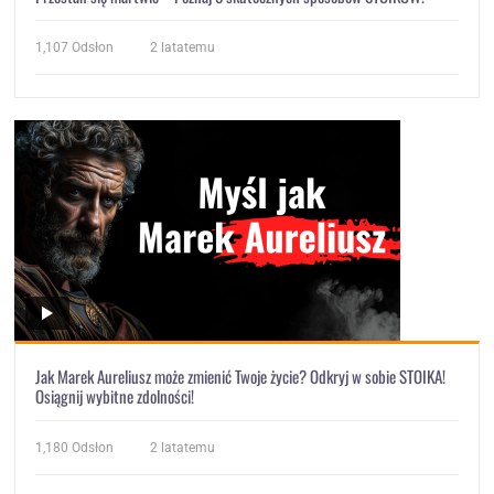
1,107
Odsłon
2 latatemu
Jak Marek Aureliusz może zmienić Twoje życie? Odkryj w sobie STOIKA!
Osiągnij wybitne zdolności!
1,180
Odsłon
2 latatemu