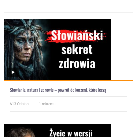
Słowianie, natura i zdrowie – powrót do korzeni, które leczą
613
Odsłon
1 roktemu