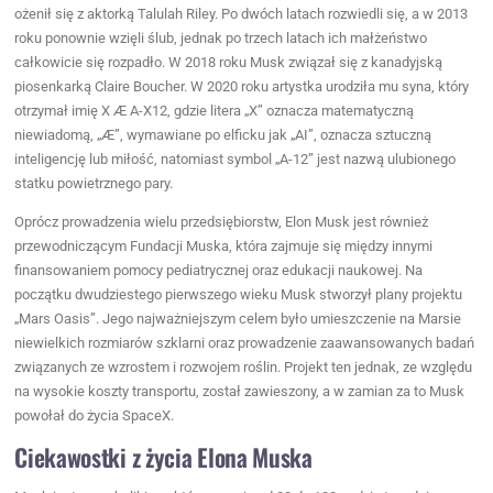
ożenił się z aktorką Talulah Riley. Po dwóch latach rozwiedli się, a w 2013
roku ponownie wzięli ślub, jednak po trzech latach ich małżeństwo
całkowicie się rozpadło. W 2018 roku Musk związał się z kanadyjską
piosenkarką Claire Boucher. W 2020 roku artystka urodziła mu syna, który
otrzymał imię X ​​Æ A-X12, gdzie litera „X” oznacza matematyczną
niewiadomą, „Æ”, wymawiane po elficku jak „AI”, oznacza sztuczną
inteligencję lub miłość, natomiast symbol „A-12” jest nazwą ulubionego
statku powietrznego pary.
Oprócz prowadzenia wielu przedsiębiorstw, Elon Musk jest również
przewodniczącym Fundacji Muska, która zajmuje się między innymi
finansowaniem pomocy pediatrycznej oraz edukacji naukowej. Na
początku dwudziestego pierwszego wieku Musk stworzył plany projektu
„Mars Oasis”. Jego najważniejszym celem było umieszczenie na Marsie
niewielkich rozmiarów szklarni oraz prowadzenie zaawansowanych badań
związanych ze wzrostem i rozwojem roślin. Projekt ten jednak, ze względu
na wysokie koszty transportu, został zawieszony, a w zamian za to Musk
powołał do życia SpaceX.
Ciekawostki z życia Elona Muska