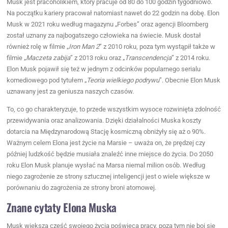
Musk jest pracoholikiem, który pracuje od 80 do 100 godzin tygodniowo.
Na początku kariery pracował natomiast nawet do 22 godzin na dobę. Elon
Musk w 2021 roku według magazynu „Forbes” oraz agencji Bloomberg
został uznany za najbogatszego człowieka na świecie. Musk dostał
również rolę w filmie „
Iron Man 2
” z 2010 roku, poza tym wystąpił także w
filmie „
Maczeta zabija
” z 2013 roku oraz „
Transcendencja
” z 2014 roku.
Elon Musk pojawił się też w jednym z odcinków popularnego serialu
komediowego pod tytułem „
Teoria wielkiego podrywu
”. Obecnie Elon Musk
uznawany jest za geniusza naszych czasów.
To, co go charakteryzuje, to przede wszystkim wysoce rozwinięta zdolność
przewidywania oraz analizowania. Dzięki działalności Muska koszty
dotarcia na Międzynarodową Stację kosmiczną obniżyły się aż o 90%.
Ważnym celem Elona jest życie na Marsie – uważa on, że prędzej czy
później ludzkość będzie musiała znaleźć inne miejsce do życia. Do 2050
roku Elon Musk planuje wysłać na Marsa niemal milion osób. Według
niego zagrożenie ze strony sztucznej inteligencji jest o wiele większe w
porównaniu do zagrożenia ze strony broni atomowej.
Znane cytaty Elona Muska
Musk większą część swojego życia poświęca pracy, poza tym nie boi się