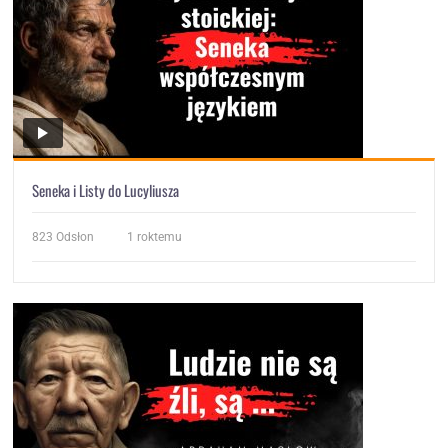
Seneka i Listy do Lucyliusza
823
Odsłon
1 roktemu