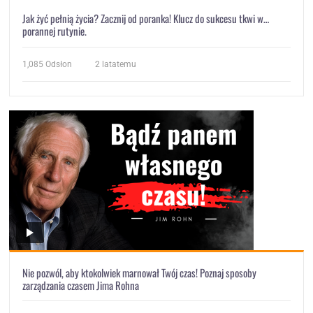
Jak żyć pełnią życia? Zacznij od poranka! Klucz do sukcesu tkwi w…
porannej rutynie.
1,085
Odsłon
2 latatemu
Nie pozwól, aby ktokolwiek marnował Twój czas! Poznaj sposoby
zarządzania czasem Jima Rohna