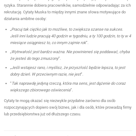
ryzyka. Starannie dobiera pracowników, samodzielnie odpowiadając za ich
rekrutację. Cytaty Muska to między innymi znane słowa motywujące do
działania ambitne osoby:
„
Pracuj tak ciężko jak to możliwe, to zwiększa szanse na sukces.
Jeśli inni ludzie pracują 40 godzin w tygodniu, a ty 100 godzin, to ty w 4
miesiące osiągniesz to, co innym zajmie rok
”.
„
Wytrwałość jest bardzo ważna. Nie powinieneś się poddawać, chyba
że jesteś do tego zmuszony
”.
„
Jeśli wstajesz rano, i myślisz, że przyszłość będzie lepsza, to jest
dobry dzień. W przeciwnym razie, nie jest
”.
“
Tak naprawdę jedyną rzeczą, która ma sens, jest dążenie do coraz
większego zbiorowego oświecenia
”.
Cytaty te mogą okazać się niezwykle przydatne zarówno dla osób
rozpoczynających dopiero swój biznes, jak i dla osób, które prowadzą firmy
lub przedsiębiorstwa już od dłuższego czasu.