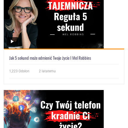
Jak 5 sekund może odmienić Twoje życie I Mel Robbins
1,223
Odsłon
2 latatemu