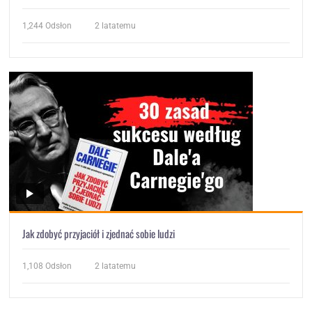
1,244
Odsłon
2 latatemu
Jak zdobyć przyjaciół i zjednać sobie ludzi
1,108
Odsłon
2 latatemu