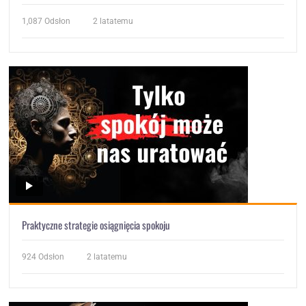
1,087
Odsłon
2 latatemu
Praktyczne strategie osiągnięcia spokoju
924
Odsłon
2 latatemu