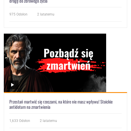
drogę do zdrowego życia
975
Odsłon
2 latatemu
Przestań martwić się rzeczami, na które nie masz wpływu! Stoickie
antidotum na zmartwienia
1,633
Odsłon
2 latatemu