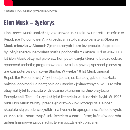
Cytaty Elon Musk przedsiębiorca
Elon Musk – życiorys
Elon Reeve Musk urodził się 28 czerwca 1971 roku w Pretorii – mieście w
Republice Południowej Afryki będącym stolicą tego państwa. Obecnie
Musk mieszka w Stanach Zjednoczonych i tam też pracuje. Jego ojciec
był Afrykanerem, natomiast matka pochodziła z Kanady. Już w wieku 10
lat Elon Musk otrzymał pierwszy komputer, dzięki któremu bardzo dobrze
opanował technikę programowania. Dwa lata później sprzedał pierwszą
grę komputerową o nazwie Blastar. W wieku 18 lat Musk opuścił
Republikę Południowej Afryki, udając się do Kanady, gdzie mieszkała
rodzina jego matki, a następnie do Stanów Zjednoczonych. W 1992 roku
otrzymał tytuł licencjata w dziedzinie ekonomii na Uniwersytecie
Pensylwanii. Tam też uzyskał tytuł licencjata w dziedzinie fizyki. W 1995
roku Elon Musk założył przedsiębiorstwo Zip2, którego działalność
skupiała się przede wszystkim na tworzeniu oprogramowań sieciowych.
W 1999 roku został współzałożycielem X.com – firmy, która świadczyła
usługi finansowe za pośrednictwem poczty elektronicznej.