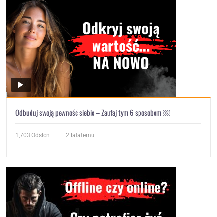
Odbuduj swoją pewność siebie – Zaufaj tym 6 sposobom ￼
1,703
Odsłon
2 latatemu