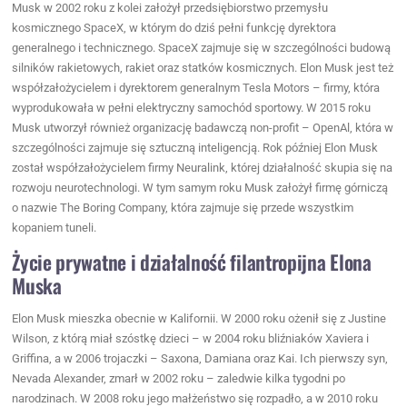
Musk w 2002 roku z kolei założył przedsiębiorstwo przemysłu
kosmicznego SpaceX, w którym do dziś pełni funkcję dyrektora
generalnego i technicznego. SpaceX zajmuje się w szczególności budową
silników rakietowych, rakiet oraz statków kosmicznych. Elon Musk jest też
współzałożycielem i dyrektorem generalnym Tesla Motors – firmy, która
wyprodukowała w pełni elektryczny samochód sportowy. W 2015 roku
Musk utworzył również organizację badawczą non-profit – OpenAl, która w
szczególności zajmuje się sztuczną inteligencją. Rok później Elon Musk
został współzałożycielem firmy Neuralink, której działalność skupia się na
rozwoju neurotechnologi. W tym samym roku Musk założył firmę górniczą
o nazwie The Boring Company, która zajmuje się przede wszystkim
kopaniem tuneli.
Życie prywatne i działalność filantropijna Elona
Muska
Elon Musk mieszka obecnie w Kalifornii. W 2000 roku ożenił się z Justine
Wilson, z którą miał szóstkę dzieci – w 2004 roku bliźniaków Xaviera i
Griffina, a w 2006 trojaczki – Saxona, Damiana oraz Kai. Ich pierwszy syn,
Nevada Alexander, zmarł w 2002 roku – zaledwie kilka tygodni po
narodzinach. W 2008 roku jego małżeństwo się rozpadło, a w 2010 roku