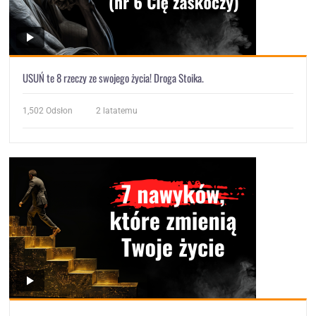
USUŃ te 8 rzeczy ze swojego życia! Droga Stoika.
1,502
Odsłon
2 latatemu