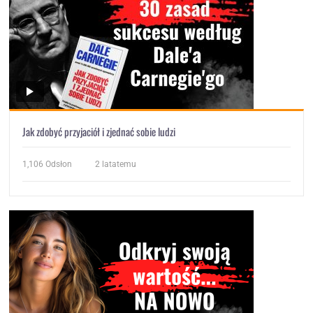
Jak zdobyć przyjaciół i zjednać sobie ludzi
1,106
Odsłon
2 latatemu