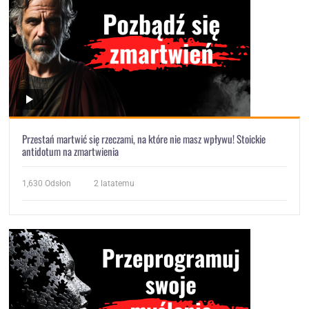
Przestań martwić się rzeczami, na które nie masz wpływu! Stoickie
antidotum na zmartwienia
1,630
Odsłon
2 latatemu