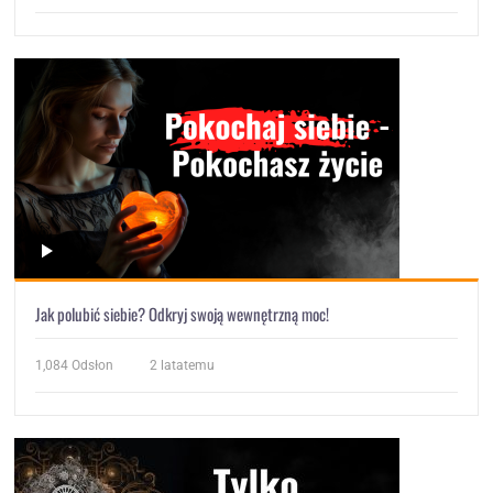
Jak polubić siebie? Odkryj swoją wewnętrzną moc!
1,084
Odsłon
2 latatemu