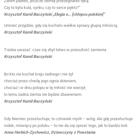
Zanim padłeś, jeszcze ziemię przeżegnałeś ręką.
Czy to była kula, synku, czy to serce pękło?”
Krzysztof Kamil Baczyński „Elegia o… [chłopcu polskim]”
Umrzeć przyjdzie, gdy się kochało wielkie sprawy głupią miłością.
Krzysztof Kamil Baczyński
Trzeba uważać: czas się zbyt łatwo w przeszłość zamienia
Krzysztof Kamil Baczyński
Bo kto nie kochał kraju żadnego i nie żył
chociaż przez chwilę jego ognia drżeniem,
chociaż i w dniu potopu w tę miłość nie wierzył,
to temu żadna ziemia nie będzie zbawieniem.
Krzysztof Kamil Baczyński
Gdy Niemiec przesłuchuje, to człowiek myśli – wróg. Ale gdy przesłuchuje
rodak, mówiący po polsku – to nie da się opisać tego, jak to bardzo boli.
Anna Herbich-Zychowicz, Dziewczyny z Powstania