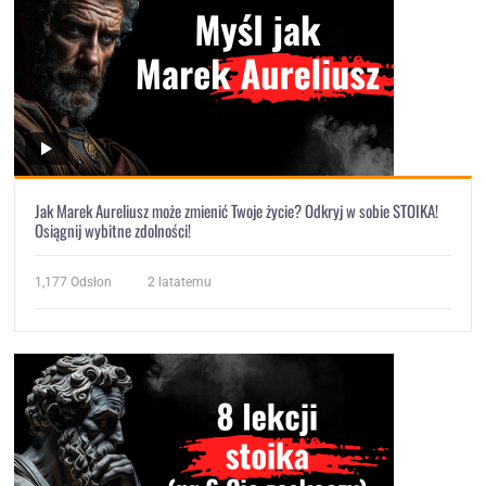
Jak Marek Aureliusz może zmienić Twoje życie? Odkryj w sobie STOIKA!
Osiągnij wybitne zdolności!
1,177
Odsłon
2 latatemu