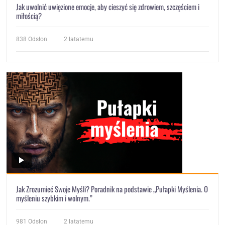
Jak uwolnić uwięzione emocje, aby cieszyć się zdrowiem, szczęściem i
miłością?
838
Odsłon
2 latatemu
Jak Zrozumieć Swoje Myśli? Poradnik na podstawie „Pułapki Myślenia. O
myśleniu szybkim i wolnym.”
981
Odsłon
2 latatemu