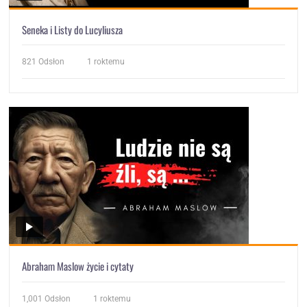
Seneka i Listy do Lucyliusza
821
Odsłon
1 roktemu
Abraham Maslow życie i cytaty
1,001
Odsłon
1 roktemu