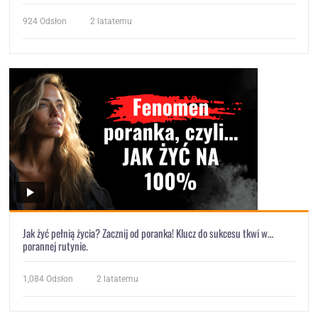
924
Odsłon
2 latatemu
Jak żyć pełnią życia? Zacznij od poranka! Klucz do sukcesu tkwi w…
porannej rutynie.
1,084
Odsłon
2 latatemu