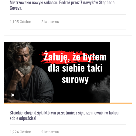
Mistrzowskie nawyki sukcesu: Podróż przez 7 nawyków Stephena
Coveya.
1,105
Odsłon
2 latatemu
Stoickie lekcje, dzięki którym przestaniesz się przejmować i w końcu
sobie odpuścisz!
1,224
Odsłon
2 latatemu