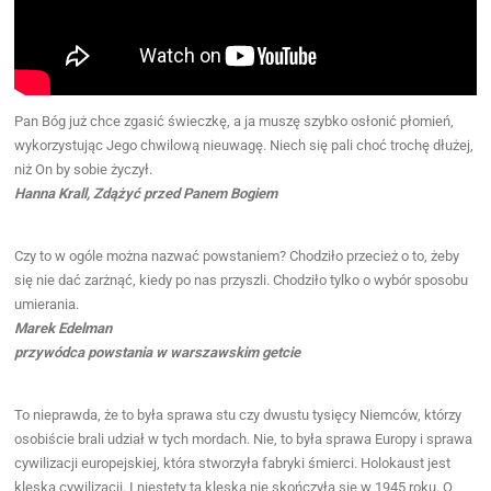
Pan Bóg już chce zgasić świeczkę, a ja muszę szybko osłonić płomień,
wykorzystując Jego chwilową nieuwagę. Niech się pali choć trochę dłużej,
niż On by sobie życzył.
Hanna Krall, Zdążyć przed Panem Bogiem
Czy to w ogóle można nazwać powstaniem? Chodziło przecież o to, żeby
się nie dać zarżnąć, kiedy po nas przyszli. Chodziło tylko o wybór sposobu
umierania.
Marek Edelman
przywódca powstania w warszawskim getcie
To nieprawda, że to była sprawa stu czy dwustu tysięcy Niemców, którzy
osobiście brali udział w tych mordach. Nie, to była sprawa Europy i sprawa
cywilizacji europejskiej, która stworzyła fabryki śmierci. Holokaust jest
klęską cywilizacji. I niestety ta klęska nie skończyła się w 1945 roku. O