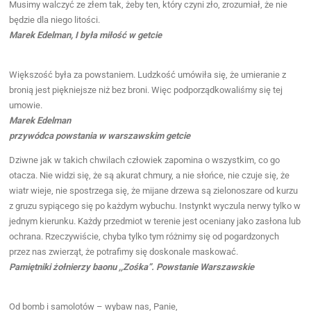
Musimy walczyć ze złem tak, żeby ten, który czyni zło, zrozumiał, że nie
będzie dla niego litości.
Marek Edelman, I była miłość w getcie
Większość była za powstaniem. Ludzkość umówiła się, że umieranie z
bronią jest piękniejsze niż bez broni. Więc podporządkowaliśmy się tej
umowie.
Marek Edelman
przywódca powstania w warszawskim getcie
Dziwne jak w takich chwilach człowiek zapomina o wszystkim, co go
otacza. Nie widzi się, że są akurat chmury, a nie słońce, nie czuje się, że
wiatr wieje, nie spostrzega się, że mijane drzewa są zielonoszare od kurzu
z gruzu sypiącego się po każdym wybuchu. Instynkt wyczula nerwy tylko w
jednym kierunku. Każdy przedmiot w terenie jest oceniany jako zasłona lub
ochrana. Rzeczywiście, chyba tylko tym różnimy się od pogardzonych
przez nas zwierząt, że potrafimy się doskonale maskować.
Pamiętniki żołnierzy baonu ,,Zośka”. Powstanie Warszawskie
Od bomb i samolotów – wybaw nas, Panie,