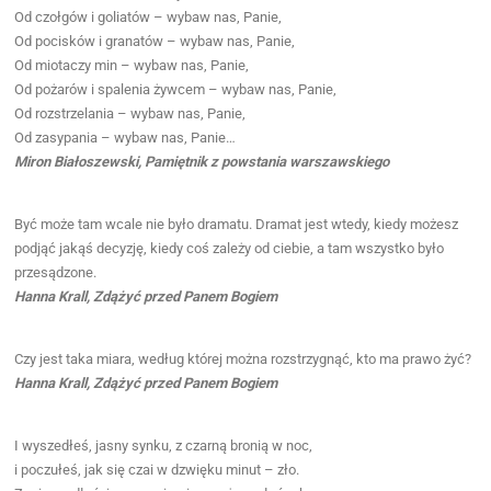
Od czołgów i goliatów – wybaw nas, Panie,
Od pocisków i granatów – wybaw nas, Panie,
Od miotaczy min – wybaw nas, Panie,
Od pożarów i spalenia żywcem – wybaw nas, Panie,
Od rozstrzelania – wybaw nas, Panie,
Od zasypania – wybaw nas, Panie…
Miron Białoszewski, Pamiętnik z powstania warszawskiego
Być może tam wcale nie było dramatu. Dramat jest wtedy, kiedy możesz
podjąć jakąś decyzję, kiedy coś zależy od ciebie, a tam wszystko było
przesądzone.
Hanna Krall, Zdążyć przed Panem Bogiem
Czy jest taka miara, według której można rozstrzygnąć, kto ma prawo żyć?
Hanna Krall, Zdążyć przed Panem Bogiem
I wyszedłeś, jasny synku, z czarną bronią w noc,
i poczułeś, jak się czai w dzwięku minut – zło.