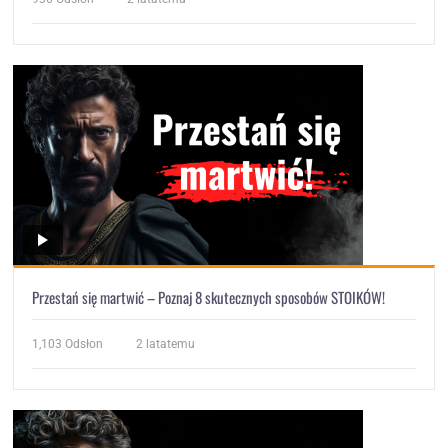
Przestań się martwić – Poznaj 8 skutecznych sposobów STOIKÓW!
1,103
Odsłon
2 latatemu