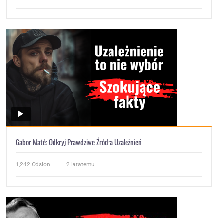
Gabor Maté: Odkryj Prawdziwe Źródła Uzależnień
1,242
Odsłon
2 latatemu