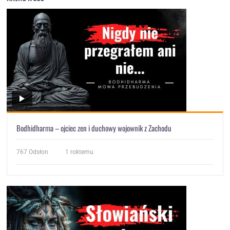
Bodhidharma – ojciec zen i duchowy wojownik z Zachodu
767
Odsłon
1 roktemu