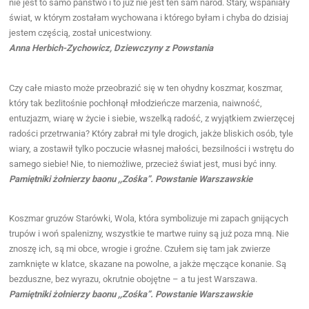
nie jest to samo państwo i to już nie jest ten sam naród. Stary, wspaniały
świat, w którym zostałam wychowana i którego byłam i chyba do dzisiaj
jestem częścią, został unicestwiony.
Anna Herbich-Zychowicz, Dziewczyny z Powstania
Czy całe miasto może przeobrazić się w ten ohydny koszmar, koszmar,
który tak bezlitośnie pochłonął młodzieńcze marzenia, naiwność,
entuzjazm, wiarę w życie i siebie, wszelką radość, z wyjątkiem zwierzęcej
radości przetrwania? Który zabrał mi tyle drogich, jakże bliskich osób, tyle
wiary, a zostawił tylko poczucie własnej małości, bezsilności i wstrętu do
samego siebie! Nie, to niemożliwe, przecież świat jest, musi być inny.
Pamiętniki żołnierzy baonu ,,Zośka”. Powstanie Warszawskie
Koszmar gruzów Starówki, Wola, która symbolizuje mi zapach gnijących
trupów i woń spalenizny, wszystkie te martwe ruiny są już poza mną. Nie
znoszę ich, są mi obce, wrogie i groźne. Czułem się tam jak zwierze
zamknięte w klatce, skazane na powolne, a jakże męczące konanie. Są
bezduszne, bez wyrazu, okrutnie obojętne – a tu jest Warszawa.
Pamiętniki żołnierzy baonu ,,Zośka”. Powstanie Warszawskie