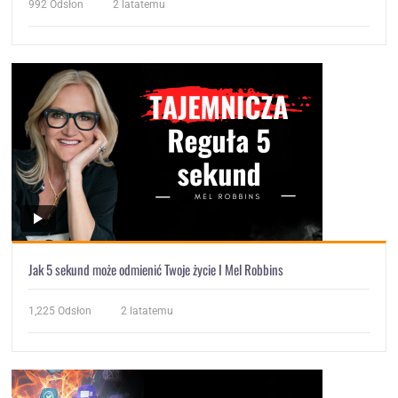
992
Odsłon
2 latatemu
Jak 5 sekund może odmienić Twoje życie I Mel Robbins
1,225
Odsłon
2 latatemu