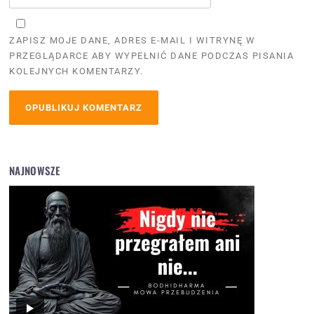
ZAPISZ MOJE DANE, ADRES E-MAIL I WITRYNĘ W
PRZEGLĄDARCE ABY WYPEŁNIĆ DANE PODCZAS PISANIA
KOLEJNYCH KOMENTARZY.
NAJNOWSZE