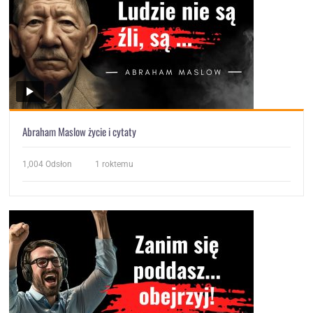
Abraham Maslow życie i cytaty
1,004
Odsłon
1 roktemu