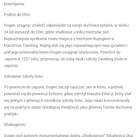
przemijania.
Podróż do Chin:
Dogen, pragnąc znaleźć odpowiedzi na swoje duchowe pytania, w wieku
24 lat wyruszył do Chin, gdzie studiował u kilku mistrzów zen.
Najważniejsze spotkanie miało miejsce z mistrzem Rujingiem w
klasztorze Tiantong. Rujing stał się jego najważniejszym nauczycielem i
pod jego przewodnictwem Dogen osiągnął oświecenie. Powrócił do
Japonii w 1227 roku, przynosząc ze sobą nauki szkoły Caodong (Soto w
Japonii).
Założenie Szkoły Soto:
Po powrocie do Japonii, Dogen zaczął nauczać zen w Kioto, a później
przeniósł się do prowincji Echizen, gdzie założył klasztor Eihei-ji, który stał
się jednym z głównych ośrodków szkoły Soto. Jego nauki koncentrowały
się na praktyce zazen (siedzącej medytacji) jako głównej formie duchowej
praktyki.
Shobogenzo:
Dogen jest autorem monumentalnego dzieła „Shobogenzo” (Skarbnica Oka