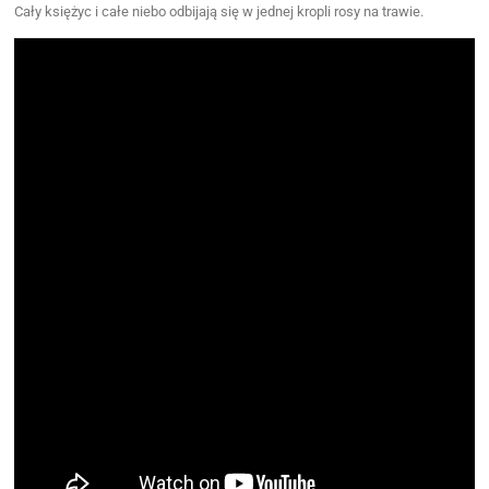
Cały księżyc i całe niebo odbijają się w jednej kropli rosy na trawie.