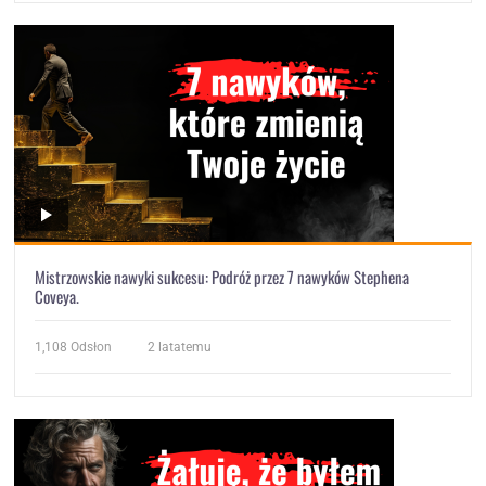
Mistrzowskie nawyki sukcesu: Podróż przez 7 nawyków Stephena
Coveya.
1,108
Odsłon
2 latatemu