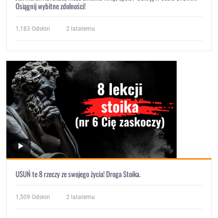
Osiągnij wybitne zdolności!
1,183
Odsłon
2 latatemu
USUŃ te 8 rzeczy ze swojego życia! Droga Stoika.
1,509
Odsłon
2 latatemu