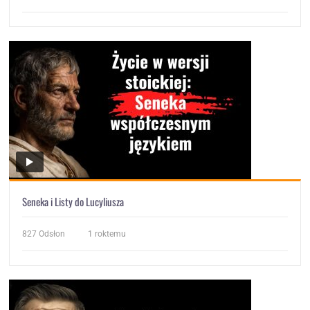
Seneka i Listy do Lucyliusza
827
Odsłon
1 roktemu