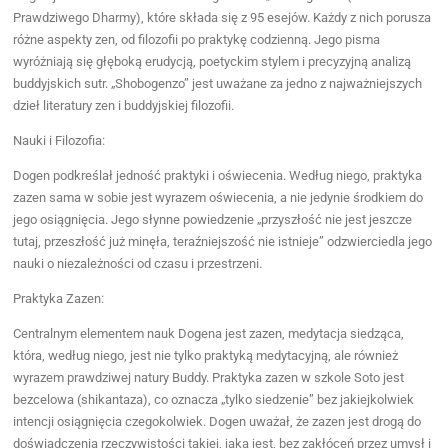
Prawdziwego Dharmy), które składa się z 95 esejów. Każdy z nich porusza
różne aspekty zen, od filozofii po praktykę codzienną. Jego pisma
wyróżniają się głęboką erudycją, poetyckim stylem i precyzyjną analizą
buddyjskich sutr. „Shobogenzo” jest uważane za jedno z najważniejszych
dzieł literatury zen i buddyjskiej filozofii.
Nauki i Filozofia:
Dogen podkreślał jedność praktyki i oświecenia. Według niego, praktyka
zazen sama w sobie jest wyrazem oświecenia, a nie jedynie środkiem do
jego osiągnięcia. Jego słynne powiedzenie „przyszłość nie jest jeszcze
tutaj, przeszłość już minęła, teraźniejszość nie istnieje” odzwierciedla jego
nauki o niezależności od czasu i przestrzeni.
Praktyka Zazen:
Centralnym elementem nauk Dogena jest zazen, medytacja siedząca,
która, według niego, jest nie tylko praktyką medytacyjną, ale również
wyrazem prawdziwej natury Buddy. Praktyka zazen w szkole Soto jest
bezcelowa (shikantaza), co oznacza „tylko siedzenie” bez jakiejkolwiek
intencji osiągnięcia czegokolwiek. Dogen uważał, że zazen jest drogą do
doświadczenia rzeczywistości takiej, jaka jest, bez zakłóceń przez umysł i