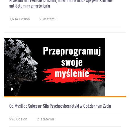
Przestań martwić się rzeczami, na które nie masz wpływu! Stoickie
antidotum na zmartwienia
1,634
Odsłon
2 latatemu
Od Myśli do Sukcesu: Siła Psychocybernetyki w Codziennym Życiu
998
Odsłon
2 latatemu