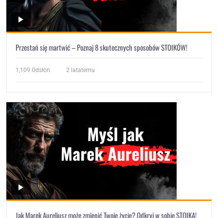
Przestań się martwić – Poznaj 8 skutecznych sposobów STOIKÓW!
1,109
Odsłon
2 latatemu
Jak Marek Aureliusz może zmienić Twoje życie? Odkryj w sobie STOIKA!