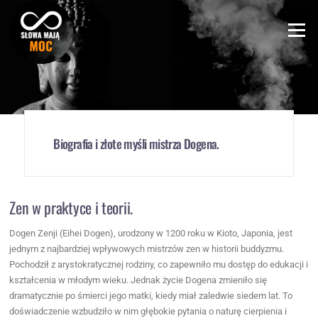
Skip
to
Menu
content
Biografia i złote myśli mistrza Dogena.
Zen w praktyce i teorii.
Dogen Zenji (Eihei Dogen), urodzony w 1200 roku w Kioto, Japonia, jest
jednym z najbardziej wpływowych mistrzów zen w historii buddyzmu.
Pochodził z arystokratycznej rodziny, co zapewniło mu dostęp do edukacji i
kształcenia w młodym wieku. Jednak życie Dogena zmieniło się
dramatycznie po śmierci jego matki, kiedy miał zaledwie siedem lat. To
doświadczenie wzbudziło w nim głębokie pytania o naturę cierpienia i