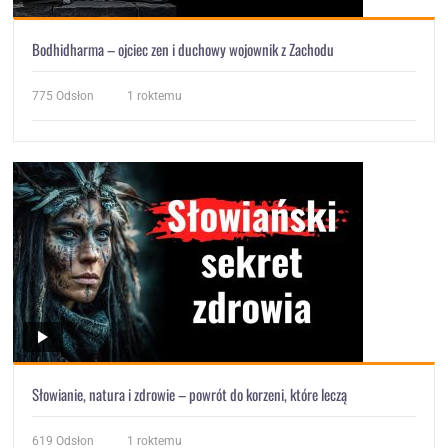
Bodhidharma – ojciec zen i duchowy wojownik z Zachodu
775
Odsłon
1 roktemu
Słowianie, natura i zdrowie – powrót do korzeni, które leczą
619
Odsłon
1 roktemu