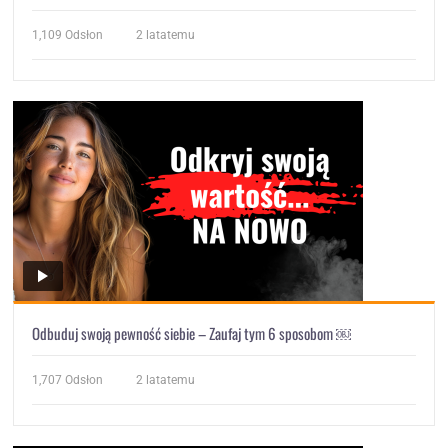
1,109
Odsłon
2 latatemu
Odbuduj swoją pewność siebie – Zaufaj tym 6 sposobom ￼
1,707
Odsłon
2 latatemu