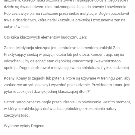
filozofem, którego nauki pozostają żywe i inspirujące do dziś. Jego życie i
dzieło są świadectwem niestrudzonego dążenia do prawdy i oświecenia.
Poprzez swoje pisma i założone przez siebie instytucje, Dogen pozostawił
trwałe dziedzictwo, które nadal kształtuje praktykę i zrozumienie zen na
całym świecie.
Oto kilka kluczowych elementów buddyzmu Zen:
Zazen: Medytacja siedząca jest centralnym elementem praktyki Zen.
Praktykujący siedzą w pozycji lotosu lub półlotosu, koncentrując się na
oddychaniu, by osiągnąć stan głębokiej koncentracji i wewnętrznego
spokoju. Dogen preferował medytację zwaną shintakaza (tylko siedzenie).
Koany: Koany to zagadki lub pytania, które są używane w treningu Zen, aby
zaskoczyć umysł logiczny i wywołać przebudzenie. Przykładem koanu jest
pytanie „Jaki jest dźwięk jednej klaszczącej dłoni?”
Satori: Satori oznacza nagłe przebudzenie lub oświecenie. Jest to moment,
w którym praktykujący doświadcza głębokiego zrozumienia natury
rzeczywistości.
Wybrane cytaty Dogena: