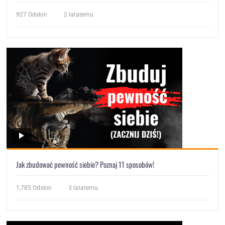
927
Odsłon
2 latatemu
Jak zbudować pewność siebie? Poznaj 11 sposobów!
1,785
Odsłon
3 latatemu