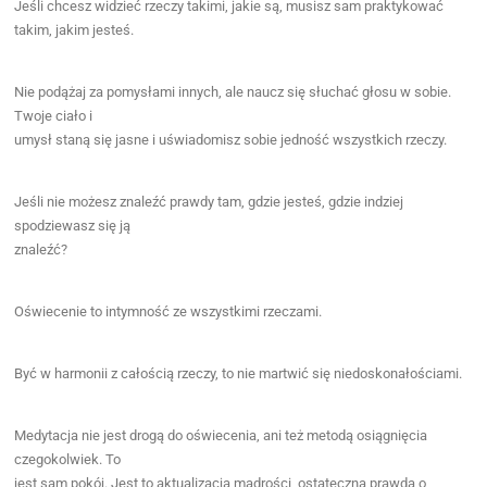
Jeśli chcesz widzieć rzeczy takimi, jakie są, musisz sam praktykować
takim, jakim jesteś.
Nie podążaj za pomysłami innych, ale naucz się słuchać głosu w sobie.
Twoje ciało i
umysł staną się jasne i uświadomisz sobie jedność wszystkich rzeczy.
Jeśli nie możesz znaleźć prawdy tam, gdzie jesteś, gdzie indziej
spodziewasz się ją
znaleźć?
Oświecenie to intymność ze wszystkimi rzeczami.
Być w harmonii z całością rzeczy, to nie martwić się niedoskonałościami.
Medytacja nie jest drogą do oświecenia, ani też metodą osiągnięcia
czegokolwiek. To
jest sam pokój. Jest to aktualizacja mądrości, ostateczna prawda o