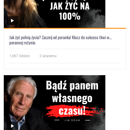
Jak żyć pełnią życia? Zacznij od poranka! Klucz do sukcesu tkwi w…
porannej rutynie.
1,087
Odsłon
2 latatemu