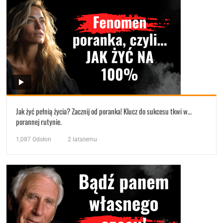
Jak żyć pełnią życia? Zacznij od poranka! Klucz do sukcesu tkwi w…
porannej rutynie.
1,087
Odsłon
2 latatemu