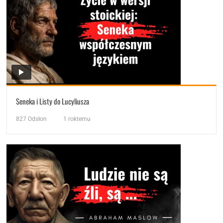
Seneka i Listy do Lucyliusza
827
Odsłon
1 roktemu