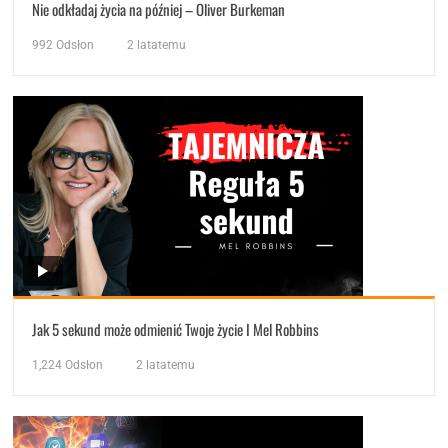
Nie odkładaj życia na później – Oliver Burkeman
992
Odsłon
2 latatemu
Jak 5 sekund może odmienić Twoje życie I Mel Robbins
1,224
Odsłon
2 latatemu