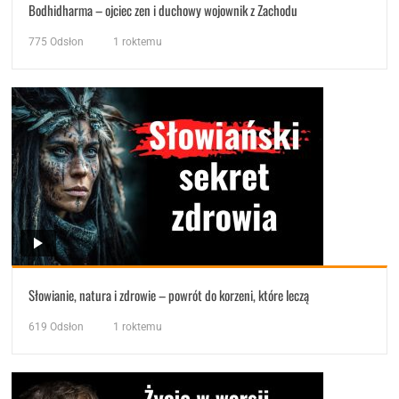
Bodhidharma – ojciec zen i duchowy wojownik z Zachodu
775
Odsłon
1 roktemu
Słowianie, natura i zdrowie – powrót do korzeni, które leczą
619
Odsłon
1 roktemu