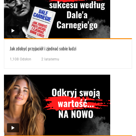
Jak zdobyć przyjaciół i zjednać sobie ludzi
1,108
Odsłon
2 latatemu