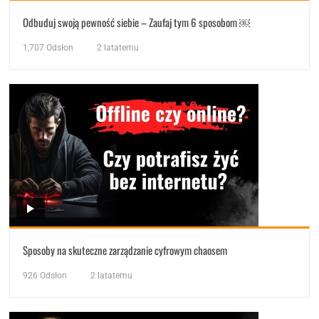
Odbuduj swoją pewność siebie – Zaufaj tym 6 sposobom ￼
1,707
Odsłon
2 latatemu
Sposoby na skuteczne zarządzanie cyfrowym chaosem
926
Odsłon
2 latatemu