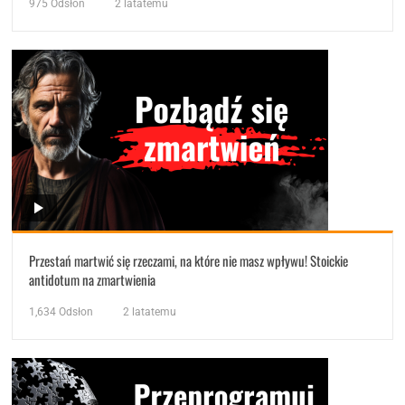
975
Odsłon
2 latatemu
Przestań martwić się rzeczami, na które nie masz wpływu! Stoickie
antidotum na zmartwienia
1,634
Odsłon
2 latatemu