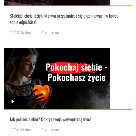
Stoickie lekcje, dzięki którym przestaniesz się przejmować i w końcu
sobie odpuścisz!
1,225
Odsłon
2 latatemu
Jak polubić siebie? Odkryj swoją wewnętrzną moc!
1,084
Odsłon
2 latatemu