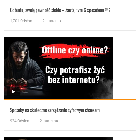
Odbuduj swoją pewność siebie – Zaufaj tym 6 sposobom ￼
1,701
Odsłon
2 latatemu
Sposoby na skuteczne zarządzanie cyfrowym chaosem
924
Odsłon
2 latatemu