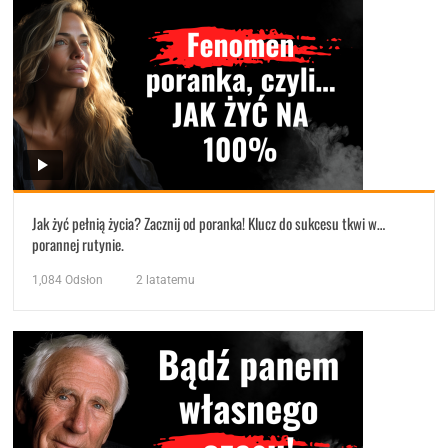
Jak żyć pełnią życia? Zacznij od poranka! Klucz do sukcesu tkwi w…
porannej rutynie.
1,084
Odsłon
2 latatemu