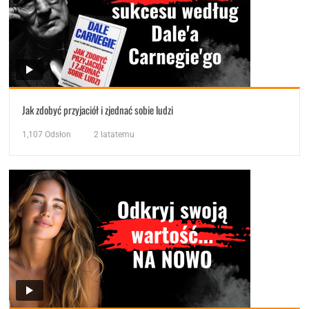
Jak zdobyć przyjaciół i zjednać sobie ludzi
1,107
Odsłon
2 latatemu