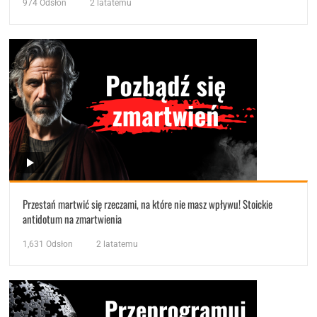
974
Odsłon
2 latatemu
Przestań martwić się rzeczami, na które nie masz wpływu! Stoickie
antidotum na zmartwienia
1,631
Odsłon
2 latatemu