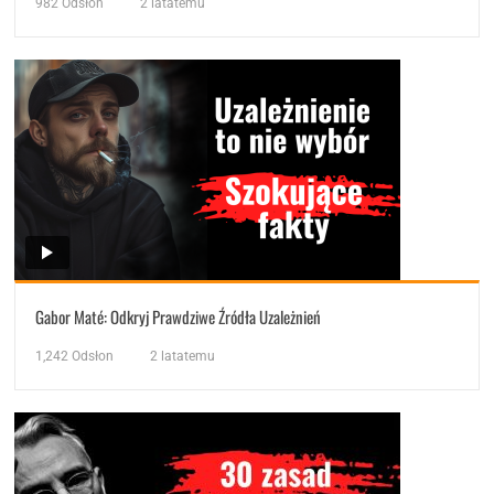
982
Odsłon
2 latatemu
Gabor Maté: Odkryj Prawdziwe Źródła Uzależnień
1,242
Odsłon
2 latatemu