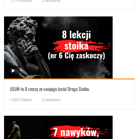
1,179
Odsłon
2 latatemu
USUŃ te 8 rzeczy ze swojego życia! Droga Stoika.
1,503
Odsłon
2 latatemu