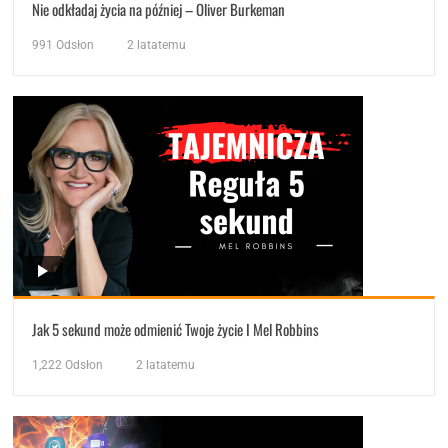
Nie odkładaj życia na później – Oliver Burkeman
991
Odsłon
2 latatemu
Jak 5 sekund może odmienić Twoje życie I Mel Robbins
1,222
Odsłon
2 latatemu