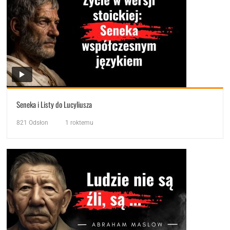
Seneka i Listy do Lucyliusza
821
Odsłon
1 roktemu