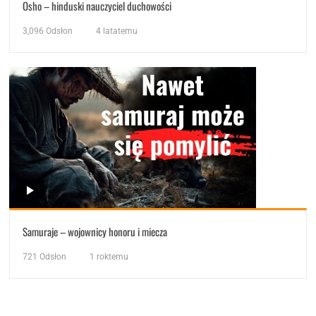
Osho – hinduski nauczyciel duchowości
3,096
Odsłon
4 latatemu
Samuraje – wojownicy honoru i miecza
721
Odsłon
1 roktemu