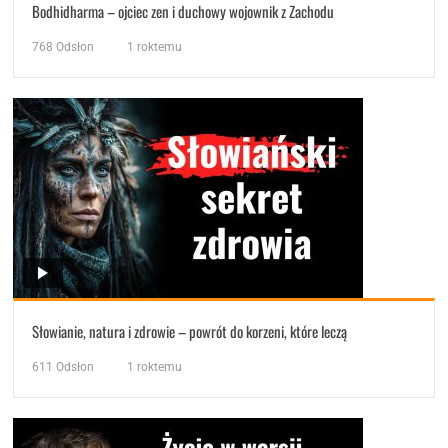
Bodhidharma – ojciec zen i duchowy wojownik z Zachodu
768
Odsłon
1 roktemu
Słowianie, natura i zdrowie – powrót do korzeni, które leczą
611
Odsłon
1 roktemu