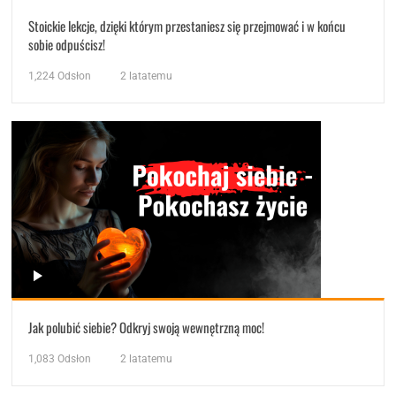
Stoickie lekcje, dzięki którym przestaniesz się przejmować i w końcu
sobie odpuścisz!
1,224
Odsłon
2 latatemu
Jak polubić siebie? Odkryj swoją wewnętrzną moc!
1,083
Odsłon
2 latatemu