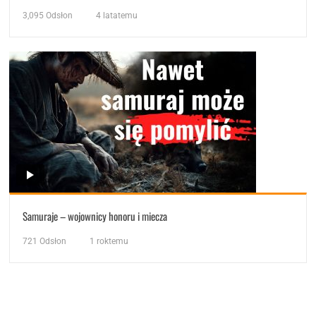
3,095
Odsłon
4 latatemu
Samuraje – wojownicy honoru i miecza
721
Odsłon
1 roktemu