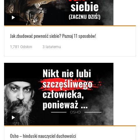
Jak zbudować pewność siebie? Poznaj 11 sposobów!
1,781
Odsłon
3 latatemu
Osho – hinduski nauczyciel duchowości