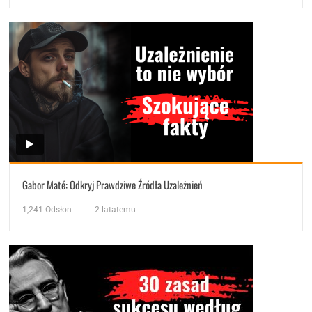
Gabor Maté: Odkryj Prawdziwe Źródła Uzależnień
1,241
Odsłon
2 latatemu