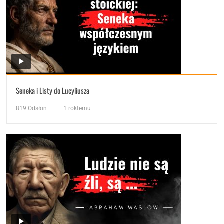
Seneka i Listy do Lucyliusza
819
Odsłon
1 roktemu