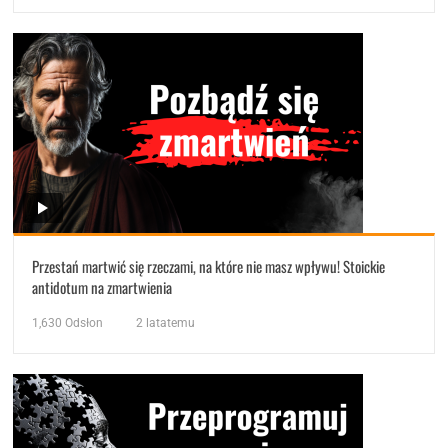
Przestań martwić się rzeczami, na które nie masz wpływu! Stoickie
antidotum na zmartwienia
1,630
Odsłon
2 latatemu