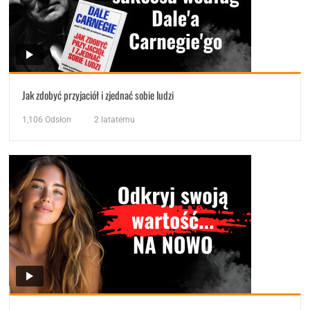
Jak zdobyć przyjaciół i zjednać sobie ludzi
1,106
Odsłon
2 latatemu