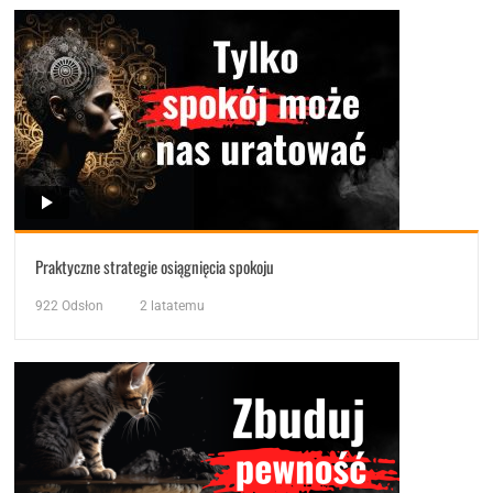
Praktyczne strategie osiągnięcia spokoju
922
Odsłon
2 latatemu