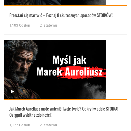
Przestań się martwić – Poznaj 8 skutecznych sposobów STOIKÓW!
1,103
Odsłon
2 latatemu
Jak Marek Aureliusz może zmienić Twoje życie? Odkryj w sobie STOIKA!
Osiągnij wybitne zdolności!
1,177
Odsłon
2 latatemu