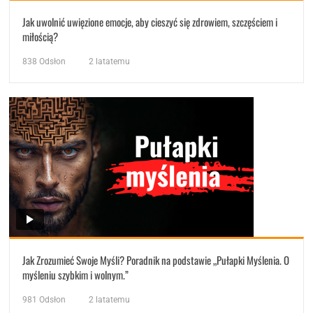
Jak uwolnić uwięzione emocje, aby cieszyć się zdrowiem, szczęściem i
miłością?
838
Odsłon
2 latatemu
Jak Zrozumieć Swoje Myśli? Poradnik na podstawie „Pułapki Myślenia. O
myśleniu szybkim i wolnym.”
981
Odsłon
2 latatemu