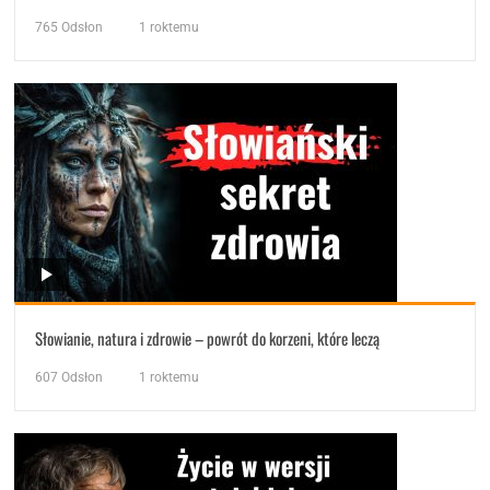
765
Odsłon
1 roktemu
Słowianie, natura i zdrowie – powrót do korzeni, które leczą
607
Odsłon
1 roktemu