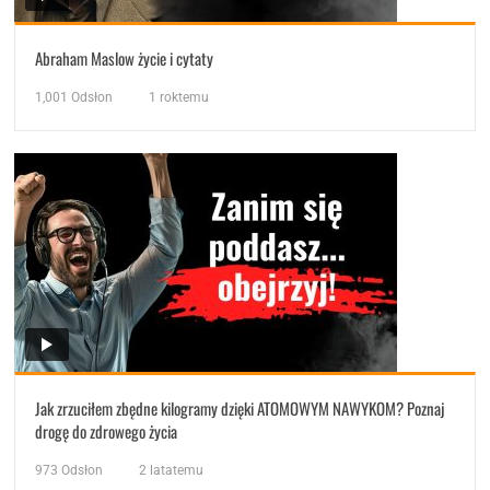
Abraham Maslow życie i cytaty
1,001
Odsłon
1 roktemu
Jak zrzuciłem zbędne kilogramy dzięki ATOMOWYM NAWYKOM? Poznaj
drogę do zdrowego życia
973
Odsłon
2 latatemu