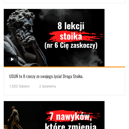
USUŃ te 8 rzeczy ze swojego życia! Droga Stoika.
1,502
Odsłon
2 latatemu