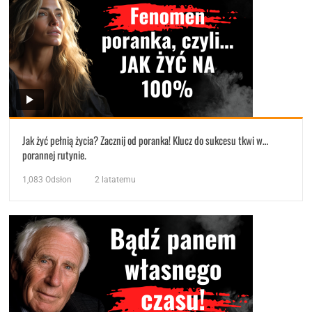
Jak żyć pełnią życia? Zacznij od poranka! Klucz do sukcesu tkwi w…
porannej rutynie.
1,083
Odsłon
2 latatemu