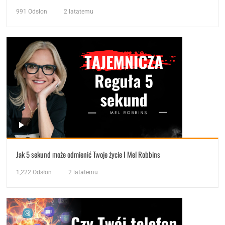
991
Odsłon
2 latatemu
Jak 5 sekund może odmienić Twoje życie I Mel Robbins
1,222
Odsłon
2 latatemu