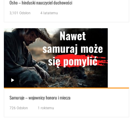
Osho – hinduski nauczyciel duchowości
3,101
Odsłon
4 latatemu
Samuraje – wojownicy honoru i miecza
726
Odsłon
1 roktemu