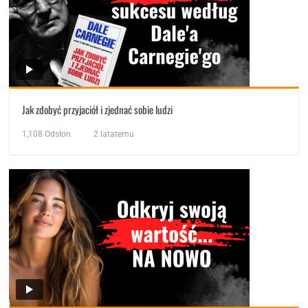
Jak zdobyć przyjaciół i zjednać sobie ludzi
1,108
Odsłon
2 latatemu