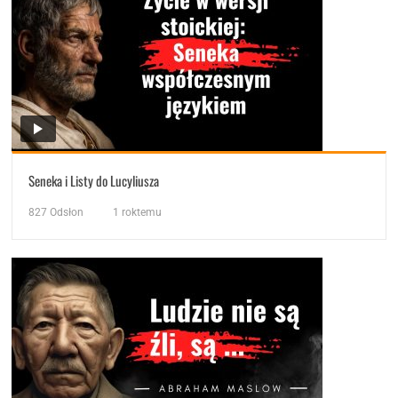
Seneka i Listy do Lucyliusza
827
Odsłon
1 roktemu