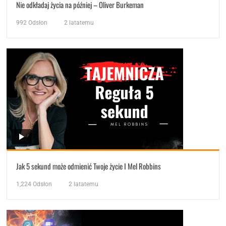
Nie odkładaj życia na później – Oliver Burkeman
992
Odsłon
2 latatemu
Jak 5 sekund może odmienić Twoje życie I Mel Robbins
1,224
Odsłon
2 latatemu