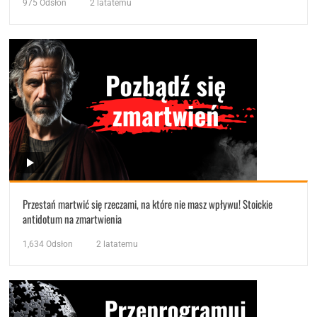
975
Odsłon
2 latatemu
Przestań martwić się rzeczami, na które nie masz wpływu! Stoickie
antidotum na zmartwienia
1,634
Odsłon
2 latatemu