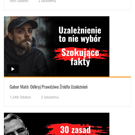
989
Odsłon
2 latatemu
Gabor Maté: Odkryj Prawdziwe Źródła Uzależnień
1,248
Odsłon
2 latatemu