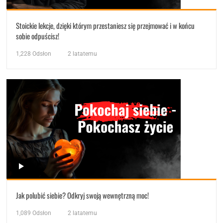
Stoickie lekcje, dzięki którym przestaniesz się przejmować i w końcu
sobie odpuścisz!
1,228
Odsłon
2 latatemu
Jak polubić siebie? Odkryj swoją wewnętrzną moc!
1,089
Odsłon
2 latatemu