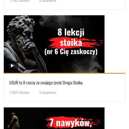
1,182
Odsłon
2 latatemu
USUŃ te 8 rzeczy ze swojego życia! Droga Stoika.
1,509
Odsłon
2 latatemu