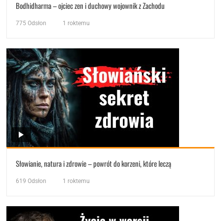
Bodhidharma – ojciec zen i duchowy wojownik z Zachodu
775
Odsłon
1 roktemu
Słowianie, natura i zdrowie – powrót do korzeni, które leczą
619
Odsłon
1 roktemu