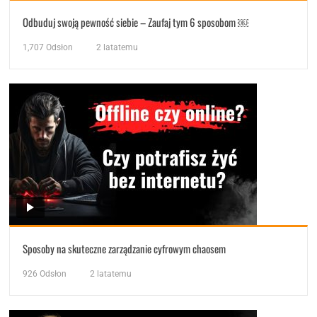
Odbuduj swoją pewność siebie – Zaufaj tym 6 sposobom ￼
1,707
Odsłon
2 latatemu
Sposoby na skuteczne zarządzanie cyfrowym chaosem
926
Odsłon
2 latatemu