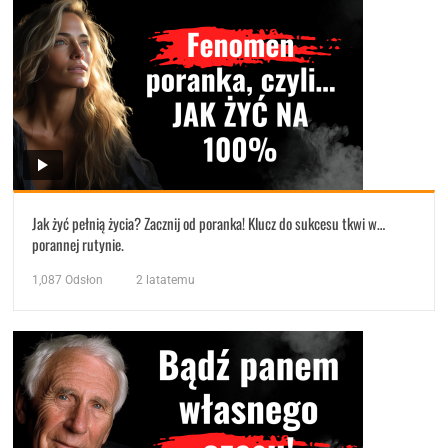
Jak żyć pełnią życia? Zacznij od poranka! Klucz do sukcesu tkwi w…
porannej rutynie.
1,087
Odsłon
2 latatemu