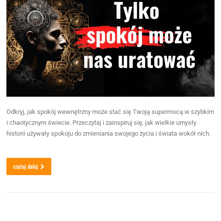
Odkryj, jak spokój wewnętrzny może stać się Twoją supermocą w szybkim
i chaotycznym świecie. Przeczytaj i zainspiruj się, jak wielkie umysły
historii używały spokoju do zmieniania swojego życia i świata wokół nich.
czytaj dalej