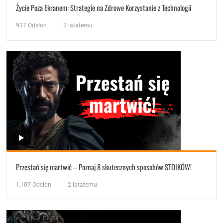
Życie Poza Ekranem: Strategie na Zdrowe Korzystanie z Technologii
937
Odsłon
2 latatemu
Przestań się martwić – Poznaj 8 skutecznych sposobów STOIKÓW!
1,107
Odsłon
2 latatemu