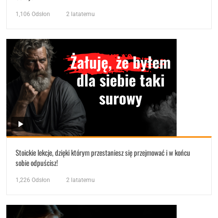
1,106
Odsłon
2 latatemu
Stoickie lekcje, dzięki którym przestaniesz się przejmować i w końcu
sobie odpuścisz!
1,226
Odsłon
2 latatemu