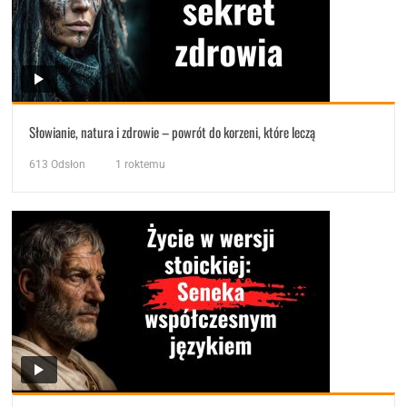
Słowianie, natura i zdrowie – powrót do korzeni, które leczą
613
Odsłon
1 roktemu