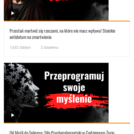
Przestań martwić się rzeczami, na które nie masz wpływu! Stoickie
antidotum na zmartwienia
1,632
Odsłon
2 latatemu
Od Myśli do Sukcesu: Siła Psychocybernetyki w Codziennym Życiu