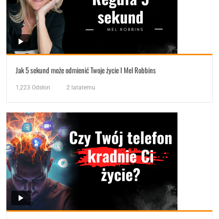
Jak 5 sekund może odmienić Twoje życie I Mel Robbins
1,223
Odsłon
2 latatemu