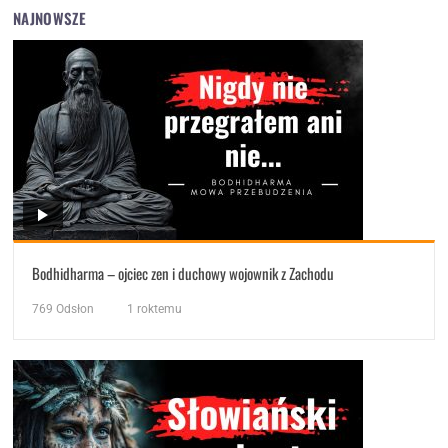
NAJNOWSZE
Bodhidharma – ojciec zen i duchowy wojownik z Zachodu
769
Odsłon
1 roktemu