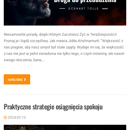
Niesamowite porady, dzięki Którym Zaczniesz Żyć w Teraźniejszości!
Poznaj je i bądź szczęśliwy. Jak mawia Jiddu Krishnamurti: “Większość z
nas pragnie, aby nasz umysł był stale zajęty. Wydaje mi się, że większość
z nas nie jest w pełni świadoma nie tylko tego, o czym mówimy, ale nawet
swego otoczenia, barw,…
czytaj dalej
Praktyczne strategie osiągnięcia spokoju
2024-02-12