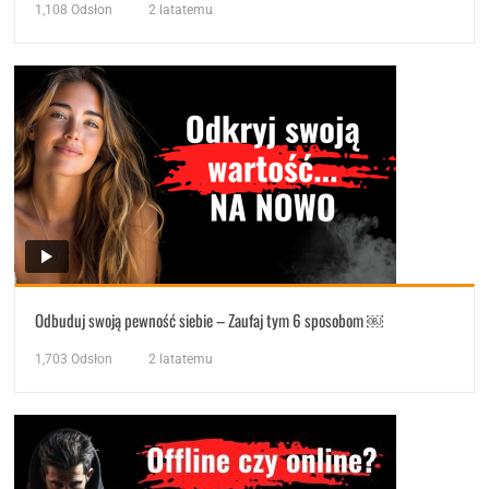
1,108
Odsłon
2 latatemu
Odbuduj swoją pewność siebie – Zaufaj tym 6 sposobom ￼
1,703
Odsłon
2 latatemu