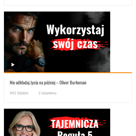
Nie odkładaj życia na później – Oliver Burkeman
992
Odsłon
2 latatemu