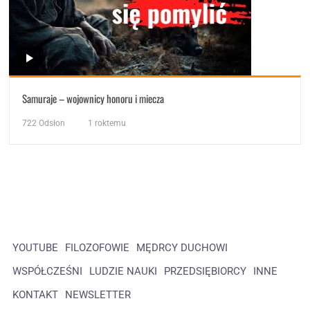
Samuraje – wojownicy honoru i miecza
722
Odsłon
1 roktemu
YOUTUBE
FILOZOFOWIE
MĘDRCY DUCHOWI
WSPÓŁCZEŚNI
LUDZIE NAUKI
PRZEDSIĘBIORCY
INNE
KONTAKT
NEWSLETTER