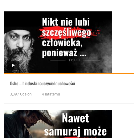
Osho – hinduski nauczyciel duchowości
3,097
Odsłon
4 latatemu