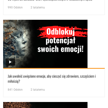
990
Odsłon
2 latatemu
Jak uwolnić uwięzione emocje, aby cieszyć się zdrowiem, szczęściem i
miłością?
841
Odsłon
2 latatemu