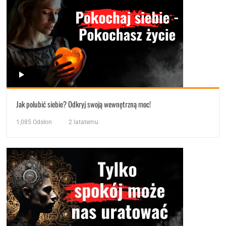
Jak polubić siebie? Odkryj swoją wewnętrzną moc!
1,085
Odsłon
2 latatemu