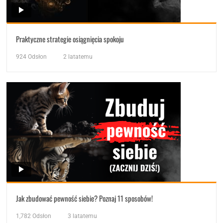
Praktyczne strategie osiągnięcia spokoju
924
Odsłon
2 latatemu
Jak zbudować pewność siebie? Poznaj 11 sposobów!
1,782
Odsłon
3 latatemu