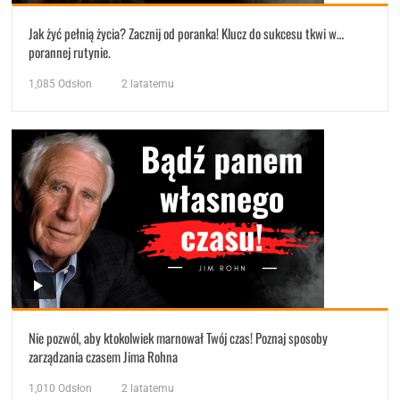
Jak żyć pełnią życia? Zacznij od poranka! Klucz do sukcesu tkwi w…
porannej rutynie.
1,085
Odsłon
2 latatemu
Nie pozwól, aby ktokolwiek marnował Twój czas! Poznaj sposoby
zarządzania czasem Jima Rohna
1,010
Odsłon
2 latatemu