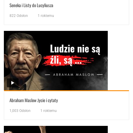
Seneka i Listy do Lucyliusza
822
Odsłon
1 roktemu
Abraham Maslow życie i cytaty
1,003
Odsłon
1 roktemu