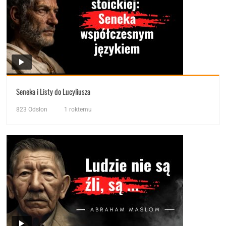
Seneka i Listy do Lucyliusza
823
Odsłon
1 roktemu