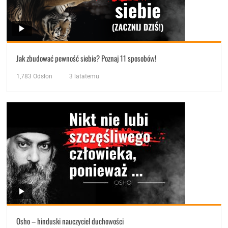
Jak zbudować pewność siebie? Poznaj 11 sposobów!
1,783
Odsłon
3 latatemu
Osho – hinduski nauczyciel duchowości