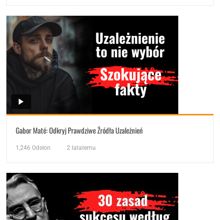
Gabor Maté: Odkryj Prawdziwe Źródła Uzależnień
1,246
Odsłon
2 latatemu