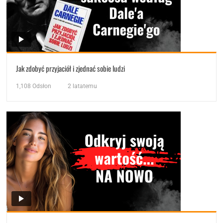
Jak zdobyć przyjaciół i zjednać sobie ludzi
1,108
Odsłon
2 latatemu