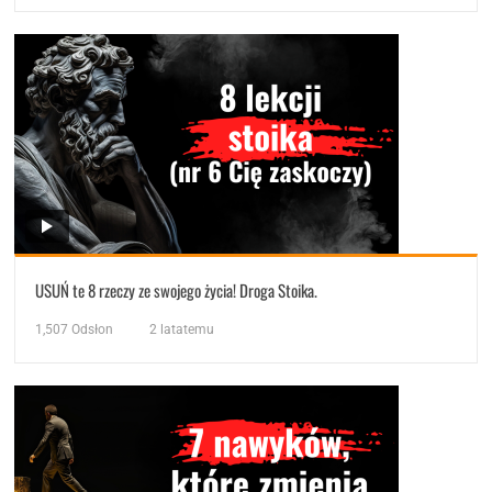
USUŃ te 8 rzeczy ze swojego życia! Droga Stoika.
1,507
Odsłon
2 latatemu