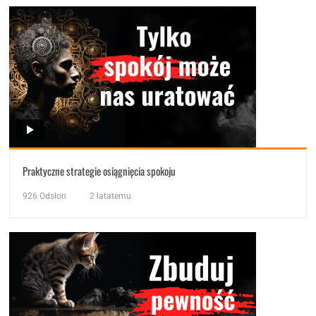
Praktyczne strategie osiągnięcia spokoju
926
Odsłon
2 latatemu