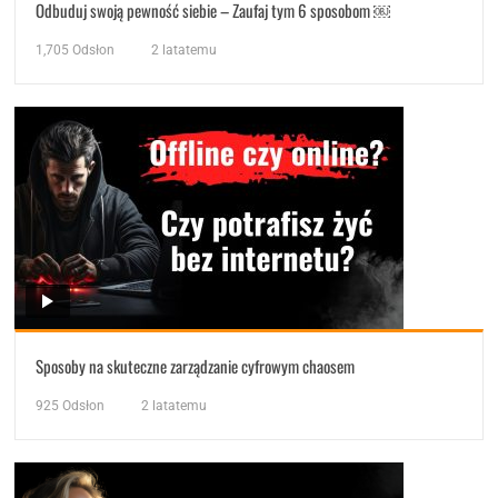
Odbuduj swoją pewność siebie – Zaufaj tym 6 sposobom ￼
1,705
Odsłon
2 latatemu
Sposoby na skuteczne zarządzanie cyfrowym chaosem
925
Odsłon
2 latatemu