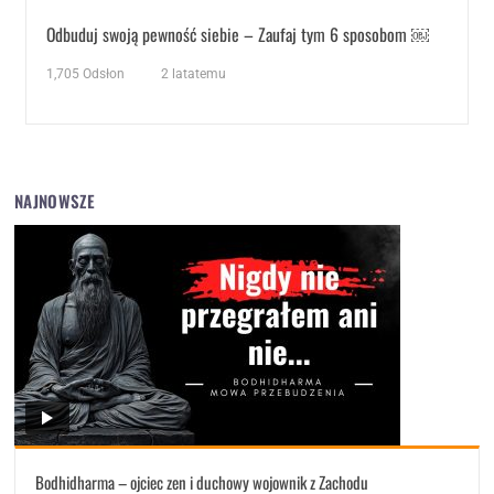
Odbuduj swoją pewność siebie – Zaufaj tym 6 sposobom ￼
1,705
Odsłon
2 latatemu
NAJNOWSZE
Bodhidharma – ojciec zen i duchowy wojownik z Zachodu