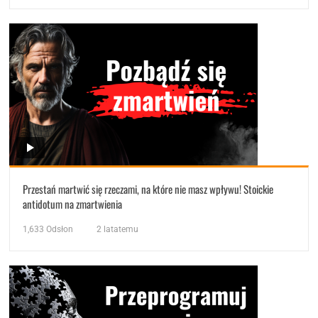
Przestań martwić się rzeczami, na które nie masz wpływu! Stoickie
antidotum na zmartwienia
1,633
Odsłon
2 latatemu