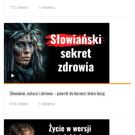
772
Odsłon
1 roktemu
Słowianie, natura i zdrowie – powrót do korzeni, które leczą
616
Odsłon
1 roktemu