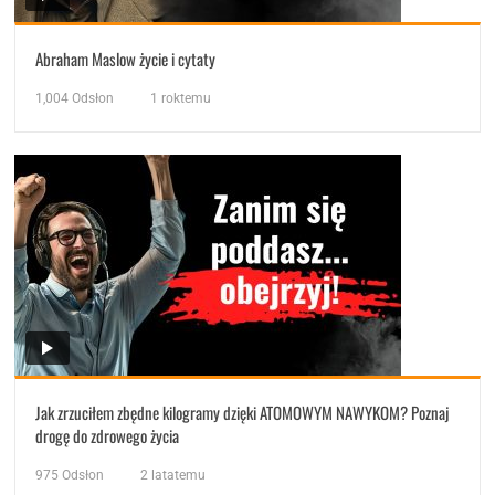
Abraham Maslow życie i cytaty
1,004
Odsłon
1 roktemu
Jak zrzuciłem zbędne kilogramy dzięki ATOMOWYM NAWYKOM? Poznaj
drogę do zdrowego życia
975
Odsłon
2 latatemu