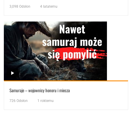
3,098
Odsłon
4 latatemu
Samuraje – wojownicy honoru i miecza
726
Odsłon
1 roktemu