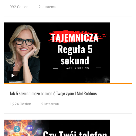
992
Odsłon
2 latatemu
Jak 5 sekund może odmienić Twoje życie I Mel Robbins
1,224
Odsłon
2 latatemu