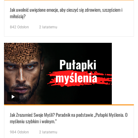
Jak uwolnić uwięzione emocje, aby cieszyć się zdrowiem, szczęściem i
miłością?
842
Odsłon
2 latatemu
Jak Zrozumieć Swoje Myśli? Poradnik na podstawie „Pułapki Myślenia. O
myśleniu szybkim i wolnym.”
984
Odsłon
2 latatemu