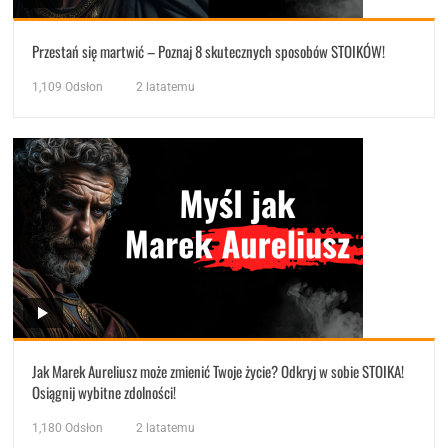
Przestań się martwić – Poznaj 8 skutecznych sposobów STOIKÓW!
1,109
Odsłon
2 latatemu
Jak Marek Aureliusz może zmienić Twoje życie? Odkryj w sobie STOIKA!
Osiągnij wybitne zdolności!
1,180
Odsłon
2 latatemu