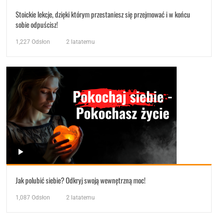
Stoickie lekcje, dzięki którym przestaniesz się przejmować i w końcu
sobie odpuścisz!
1,227
Odsłon
2 latatemu
Jak polubić siebie? Odkryj swoją wewnętrzną moc!
1,087
Odsłon
2 latatemu