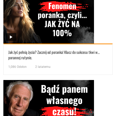
Jak żyć pełnią życia? Zacznij od poranka! Klucz do sukcesu tkwi w…
porannej rutynie.
1,086
Odsłon
2 latatemu