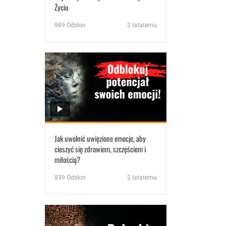
Życiu
989
Odsłon
2 latatemu
Jak uwolnić uwięzione emocje, aby
cieszyć się zdrowiem, szczęściem i
miłością?
839
Odsłon
2 latatemu