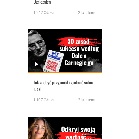
Uzależnień
1,242
Odsłon
2 latatemu
Jak zdobyć przyjaciół i zjednać sobie
ludzi
1,107
Odsłon
2 latatemu