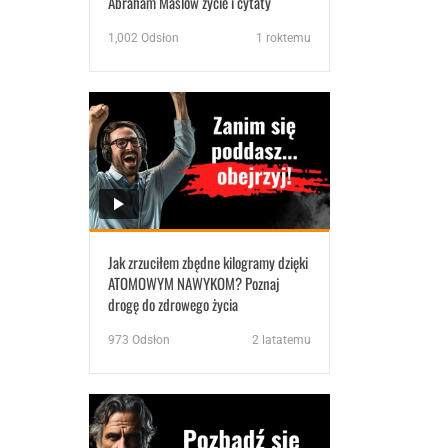
Abraham Maslow życie i cytaty
1,002
Odsłon
1 roktemu
Jak zrzuciłem zbędne kilogramy dzięki
ATOMOWYM NAWYKOM? Poznaj
drogę do zdrowego życia
973
Odsłon
2 latatemu