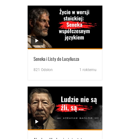
Seneka i Listy do Lucyliusza
821
Odsłon
1 roktemu