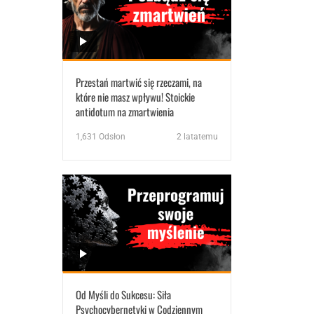
Przestań martwić się rzeczami, na
które nie masz wpływu! Stoickie
antidotum na zmartwienia
1,631
Odsłon
2 latatemu
Od Myśli do Sukcesu: Siła
Psychocybernetyki w Codziennym