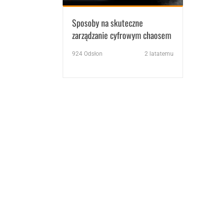
Sposoby na skuteczne
zarządzanie cyfrowym chaosem
924
Odsłon
2 latatemu