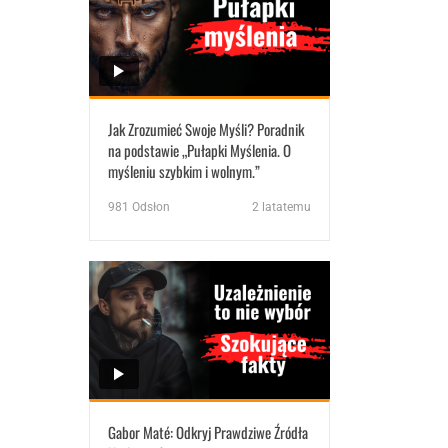
Jak Zrozumieć Swoje Myśli? Poradnik
na podstawie „Pułapki Myślenia. O
myśleniu szybkim i wolnym.”
981
Odsłon
2 latatemu
Gabor Maté: Odkryj Prawdziwe Źródła