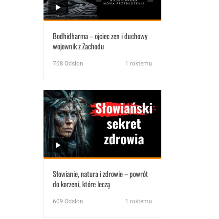
Bodhidharma – ojciec zen i duchowy
wojownik z Zachodu
768
Odsłon
1 roktemu
Słowianie, natura i zdrowie – powrót
do korzeni, które leczą
609
Odsłon
1 roktemu