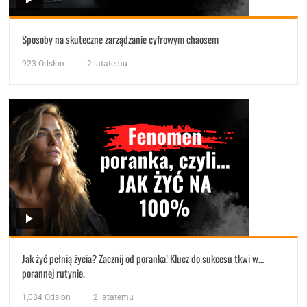
Sposoby na skuteczne zarządzanie cyfrowym chaosem
923
Odsłon
2 latatemu
Jak żyć pełnią życia? Zacznij od poranka! Klucz do sukcesu tkwi w…
porannej rutynie.
1,084
Odsłon
2 latatemu