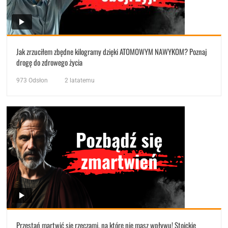
Jak zrzuciłem zbędne kilogramy dzięki ATOMOWYM NAWYKOM? Poznaj
drogę do zdrowego życia
973
Odsłon
2 latatemu
Przestań martwić się rzeczami, na które nie masz wpływu! Stoickie