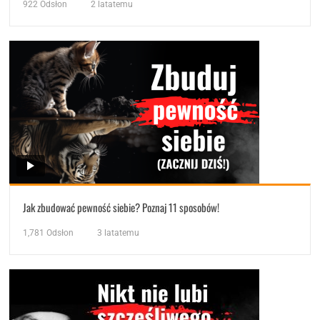
922
Odsłon
2 latatemu
Jak zbudować pewność siebie? Poznaj 11 sposobów!
1,781
Odsłon
3 latatemu