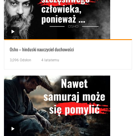
Osho – hinduski nauczyciel duchowości
3,096
Odsłon
4 latatemu