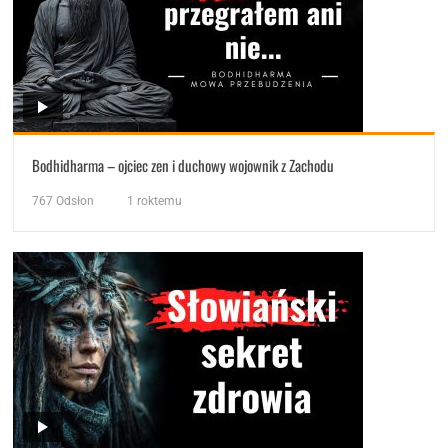
Bodhidharma – ojciec zen i duchowy wojownik z Zachodu
767
Odsłon
1 roktemu