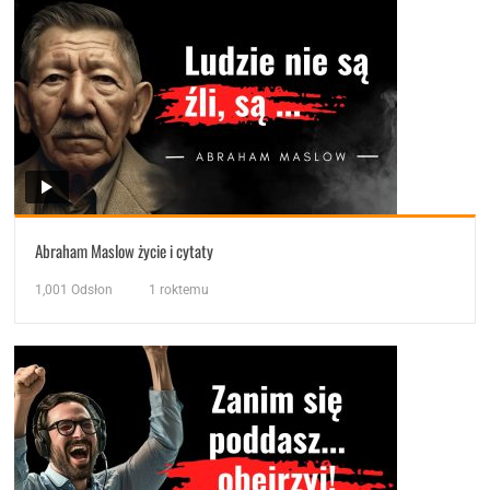
Abraham Maslow życie i cytaty
1,001
Odsłon
1 roktemu