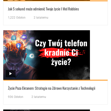
Jak 5 sekund może odmienić Twoje życie I Mel Robbins
1,222
Odsłon
2 latatemu
Życie Poza Ekranem: Strategie na Zdrowe Korzystanie z Technologii
936
Odsłon
2 latatemu