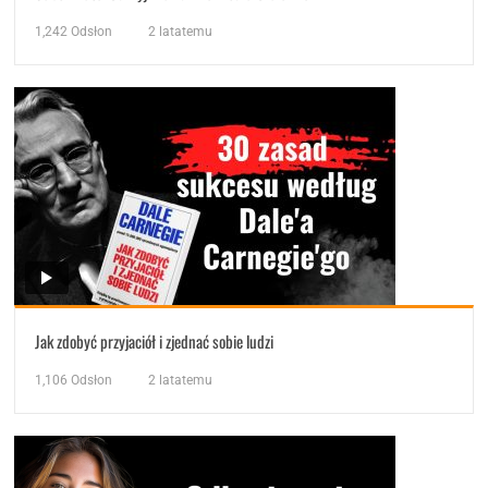
1,242
Odsłon
2 latatemu
Jak zdobyć przyjaciół i zjednać sobie ludzi
1,106
Odsłon
2 latatemu