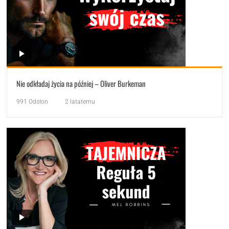
Nie odkładaj życia na później – Oliver Burkeman
991
Odsłon
2 latatemu