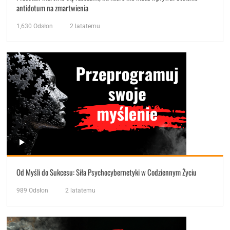
antidotum na zmartwienia
1,630
Odsłon
2 latatemu
Od Myśli do Sukcesu: Siła Psychocybernetyki w Codziennym Życiu
989
Odsłon
2 latatemu