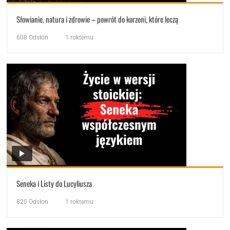
Słowianie, natura i zdrowie – powrót do korzeni, które leczą
608
Odsłon
1 roktemu
Seneka i Listy do Lucyliusza
820
Odsłon
1 roktemu