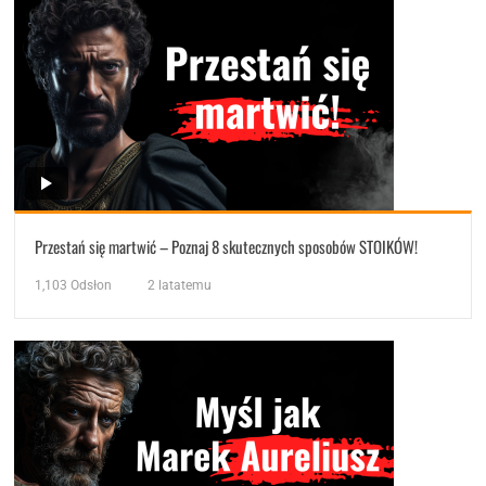
Przestań się martwić – Poznaj 8 skutecznych sposobów STOIKÓW!
1,103
Odsłon
2 latatemu