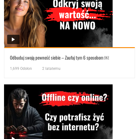
Odbuduj swoją pewność siebie – Zaufaj tym 6 sposobom ￼
1,699
Odsłon
2 latatemu