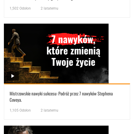
1,502
Odsłon
2 latatemu
Mistrzowskie nawyki sukcesu: Podróż przez 7 nawyków Stephena
Coveya.
1,105
Odsłon
2 latatemu