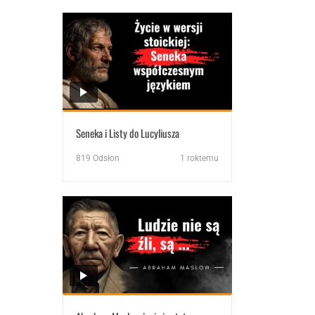
Seneka i Listy do Lucyliusza
819
Odsłon
1 roktemu