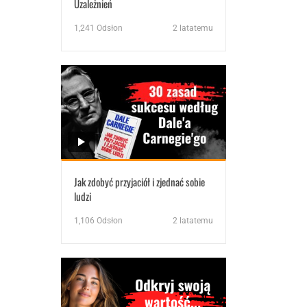
Uzależnień
1,241
Odsłon
2 latatemu
Jak zdobyć przyjaciół i zjednać sobie
ludzi
1,106
Odsłon
2 latatemu