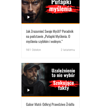
Jak Zrozumieć Swoje Myśli? Poradnik
na podstawie „Pułapki Myślenia. O
myśleniu szybkim i wolnym.”
981
Odsłon
2 latatemu
Gabor Maté: Odkryj Prawdziwe Źródła