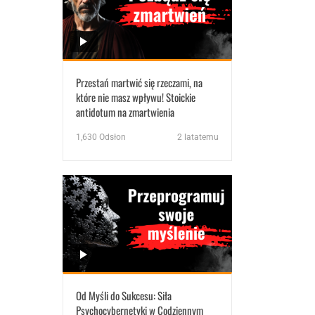
Przestań martwić się rzeczami, na
które nie masz wpływu! Stoickie
antidotum na zmartwienia
1,630
Odsłon
2 latatemu
Od Myśli do Sukcesu: Siła
Psychocybernetyki w Codziennym