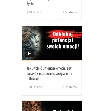
Życiu
989
Odsłon
2 latatemu
Jak uwolnić uwięzione emocje, aby
cieszyć się zdrowiem, szczęściem i
miłością?
838
Odsłon
2 latatemu