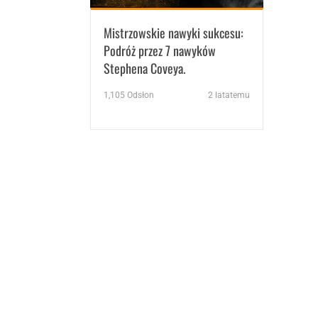
Mistrzowskie nawyki sukcesu:
Podróż przez 7 nawyków
Stephena Coveya.
1,105
Odsłon
2 latatemu