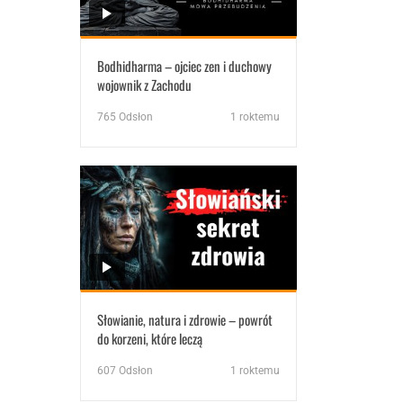
Bodhidharma – ojciec zen i duchowy
wojownik z Zachodu
765
Odsłon
1 roktemu
Słowianie, natura i zdrowie – powrót
do korzeni, które leczą
607
Odsłon
1 roktemu