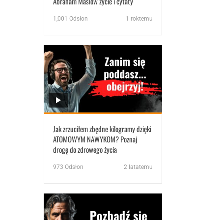
Abraham Maslow życie i cytaty
1,001
Odsłon
1 roktemu
Jak zrzuciłem zbędne kilogramy dzięki
ATOMOWYM NAWYKOM? Poznaj
drogę do zdrowego życia
973
Odsłon
2 latatemu