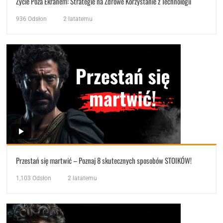
Życie Poza Ekranem: Strategie na Zdrowe Korzystanie z Technologii
936
Odsłon
2 latatemu
Przestań się martwić – Poznaj 8 skutecznych sposobów STOIKÓW!
1,103
Odsłon
2 latatemu