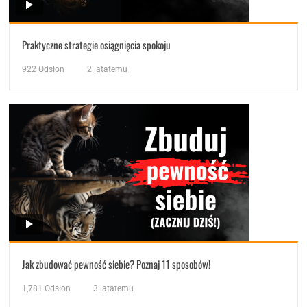
Praktyczne strategie osiągnięcia spokoju
922
Odsłon
2 latatemu
Jak zbudować pewność siebie? Poznaj 11 sposobów!
1,781
Odsłon
3 latatemu