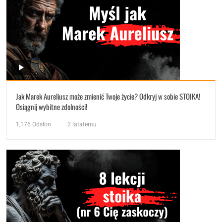
Jak Marek Aureliusz może zmienić Twoje życie? Odkryj w sobie STOIKA!
Osiągnij wybitne zdolności!
1,176
Odsłon
2 latatemu