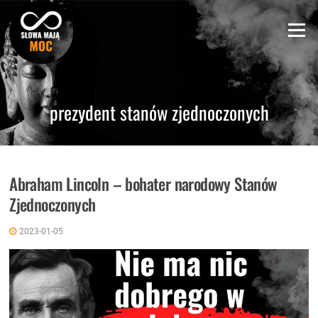
Skip
to
Menu
content
prezydent stanów zjednoczonych
Abraham Lincoln – bohater narodowy Stanów
Zjednoczonych
2023-01-05