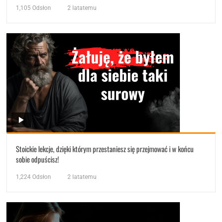
1,105
Odsłon
2 latatemu
Stoickie lekcje, dzięki którym przestaniesz się przejmować i w końcu
sobie odpuścisz!
1,224
Odsłon
2 latatemu