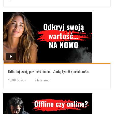
Odbuduj swoją pewność siebie – Zaufaj tym 6 sposobom ￼
1,698
Odsłon
2 latatemu