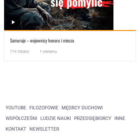
Samuraje – wojownicy honoru i miecza
719
Odsłon
1 roktemu
YOUTUBE
FILOZOFOWIE
MĘDRCY DUCHOWI
WSPÓŁCZEŚNI
LUDZIE NAUKI
PRZEDSIĘBIORCY
INNE
KONTAKT
NEWSLETTER