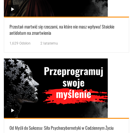
Przestań martwić się rzeczami, na które nie masz wpływu! Stoickie
antidotum na zmartwienia
1,629
Odsłon
2 latatemu
Od Myśli do Sukcesu: Siła Psychocybernetyki w Codziennym Życiu