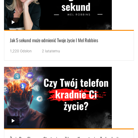
Jak 5 sekund może odmienić Twoje życie I Mel Robbins
1,220
Odsłon
2 latatemu