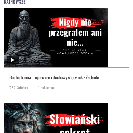
NAJNOWSZE
Bodhidharma – ojciec zen i duchowy wojownik z Zachodu
762
Odsłon
1 roktemu