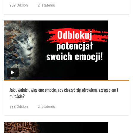
989
Odsłon
2 latatemu
Jak uwolnić uwięzione emocje, aby cieszyć się zdrowiem, szczęściem i
miłością?
838
Odsłon
2 latatemu