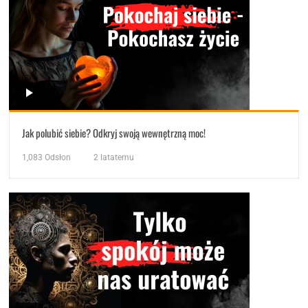
Jak polubić siebie? Odkryj swoją wewnętrzną moc!
1,083
Odsłon
2 latatemu