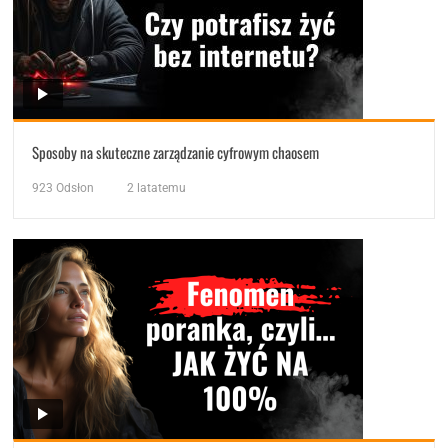
Sposoby na skuteczne zarządzanie cyfrowym chaosem
923
Odsłon
2 latatemu