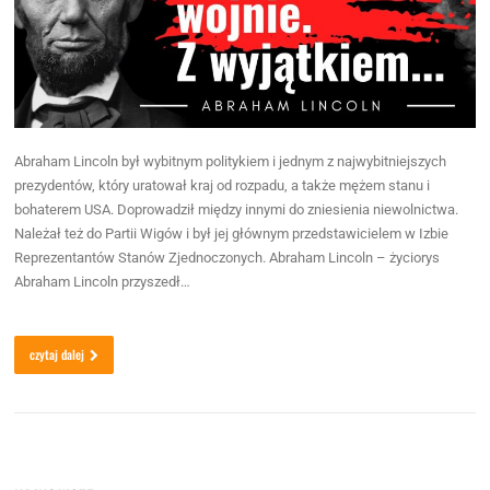
Abraham Lincoln był wybitnym politykiem i jednym z najwybitniejszych
prezydentów, który uratował kraj od rozpadu, a także mężem stanu i
bohaterem USA. Doprowadził między innymi do zniesienia niewolnictwa.
Należał też do Partii Wigów i był jej głównym przedstawicielem w Izbie
Reprezentantów Stanów Zjednoczonych. Abraham Lincoln – życiorys
Abraham Lincoln przyszedł…
czytaj dalej