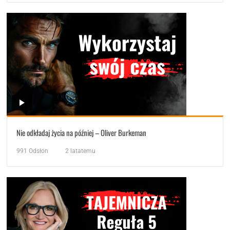
Nie odkładaj życia na później – Oliver Burkeman
991
Odsłon
2 latatemu