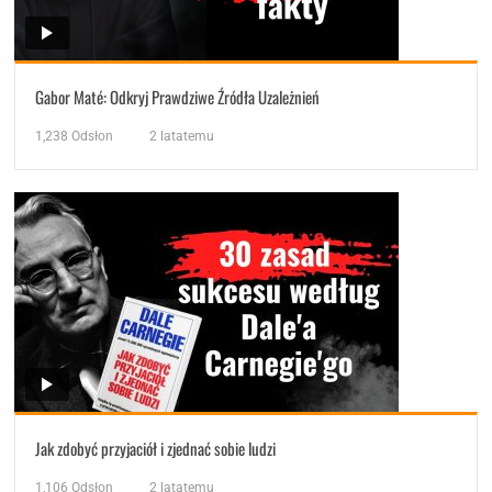
Gabor Maté: Odkryj Prawdziwe Źródła Uzależnień
1,238
Odsłon
2 latatemu
Jak zdobyć przyjaciół i zjednać sobie ludzi
1,106
Odsłon
2 latatemu