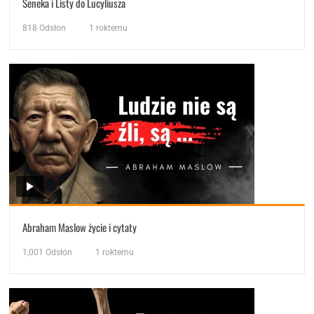
Seneka i Listy do Lucyliusza
818
Odsłon
1 roktemu
Abraham Maslow życie i cytaty
1,001
Odsłon
1 roktemu