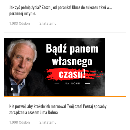
Jak żyć pełnią życia? Zacznij od poranka! Klucz do sukcesu tkwi w…
porannej rutynie.
1,083
Odsłon
2 latatemu
Nie pozwól, aby ktokolwiek marnował Twój czas! Poznaj sposoby
zarządzania czasem Jima Rohna
1,008
Odsłon
2 latatemu