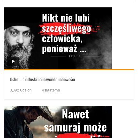
Osho – hinduski nauczyciel duchowości
3,092
Odsłon
4 latatemu