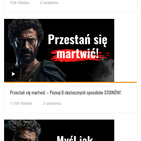
938
Odsłon
2 latatemu
Przestań się martwić – Poznaj 8 skutecznych sposobów STOIKÓW!
1,109
Odsłon
2 latatemu