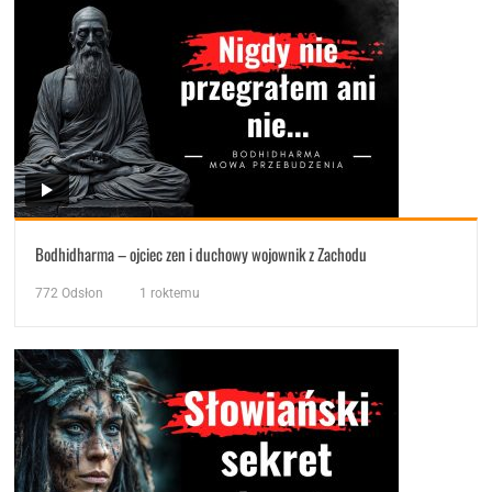
Bodhidharma – ojciec zen i duchowy wojownik z Zachodu
772
Odsłon
1 roktemu