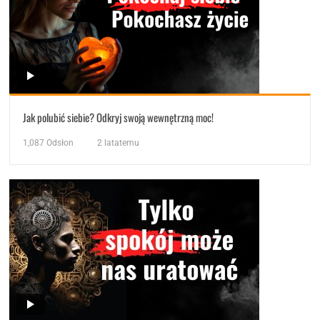
Jak polubić siebie? Odkryj swoją wewnętrzną moc!
1,087
Odsłon
2 latatemu