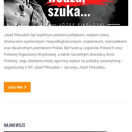
Józef Piłsudski był wybitnym polskim politykiem, mężem stanu,
działaczem społecznym i niepodległościowym, wojskowym, marszałkiem
oraz dwukrotnym premierem Polski. Był twórcą Legionów Polskich oraz
Polskiej Organizacji Wojskowej, a także naczelnym dowódcą Armii
Polskiej. Jego działania miały ogromny wpływ na politykę wewnętrzną i
zagraniczną II RP. Józef Piłsudski – życiorys Józef Piłsudski…
czytaj dalej
NAJNOWSZE