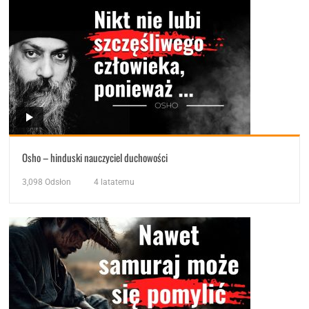
Osho – hinduski nauczyciel duchowości
3,098
Odsłon
4 latatemu