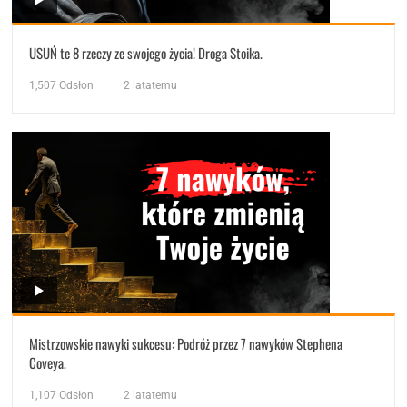
USUŃ te 8 rzeczy ze swojego życia! Droga Stoika.
1,507
Odsłon
2 latatemu
Mistrzowskie nawyki sukcesu: Podróż przez 7 nawyków Stephena
Coveya.
1,107
Odsłon
2 latatemu