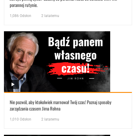
porannej rutynie.
1,086
Odsłon
2 latatemu
Nie pozwól, aby ktokolwiek marnował Twój czas! Poznaj sposoby
zarządzania czasem Jima Rohna
1,010
Odsłon
2 latatemu