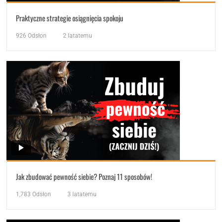
Praktyczne strategie osiągnięcia spokoju
926
Odsłon
2 latatemu
Jak zbudować pewność siebie? Poznaj 11 sposobów!
1,783
Odsłon
3 latatemu