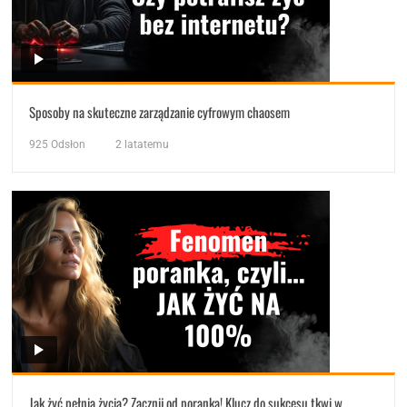
Sposoby na skuteczne zarządzanie cyfrowym chaosem
925
Odsłon
2 latatemu
Jak żyć pełnią życia? Zacznij od poranka! Klucz do sukcesu tkwi w…