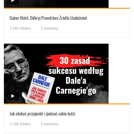
Gabor Maté: Odkryj Prawdziwe Źródła Uzależnień
1,246
Odsłon
2 latatemu
Jak zdobyć przyjaciół i zjednać sobie ludzi
1,108
Odsłon
2 latatemu