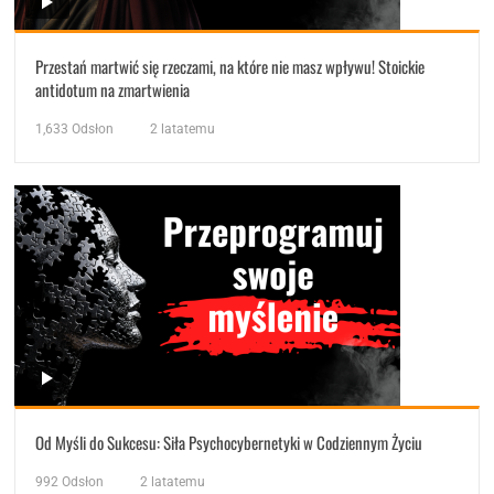
Przestań martwić się rzeczami, na które nie masz wpływu! Stoickie
antidotum na zmartwienia
1,633
Odsłon
2 latatemu
Od Myśli do Sukcesu: Siła Psychocybernetyki w Codziennym Życiu
992
Odsłon
2 latatemu