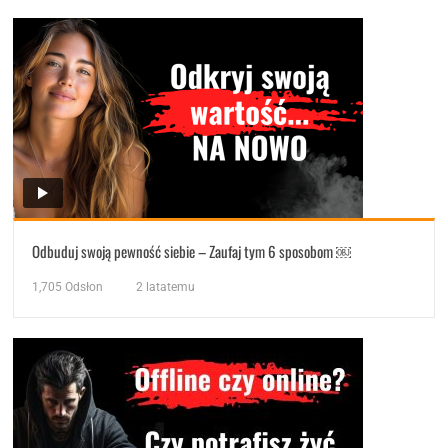
Odbuduj swoją pewność siebie – Zaufaj tym 6 sposobom ￼
1,705
Odsłon
2 latatemu