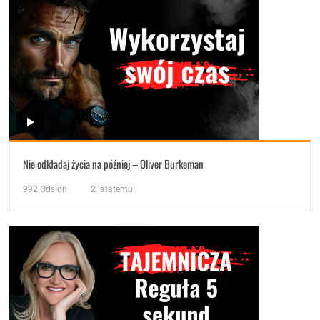
Nie odkładaj życia na później – Oliver Burkeman
992
Odsłon
2 latatemu