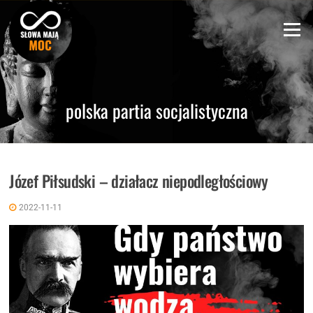
Skip
to
Menu
content
polska partia socjalistyczna
Józef Piłsudski – działacz niepodległościowy
2022-11-11