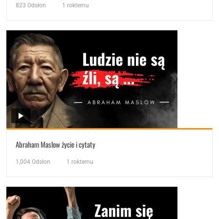
823
Odsłon
1 roktemu
Abraham Maslow życie i cytaty
1,004
Odsłon
1 roktemu