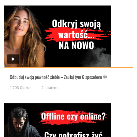
Odbuduj swoją pewność siebie – Zaufaj tym 6 sposobom ￼
1,703
Odsłon
2 latatemu