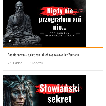
Bodhidharma – ojciec zen i duchowy wojownik z Zachodu
770
Odsłon
1 roktemu