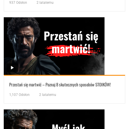
937
Odsłon
2 latatemu
Przestań się martwić – Poznaj 8 skutecznych sposobów STOIKÓW!
1,107
Odsłon
2 latatemu