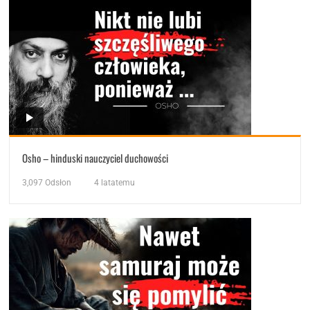
Osho – hinduski nauczyciel duchowości
3,097
Odsłon
4 latatemu