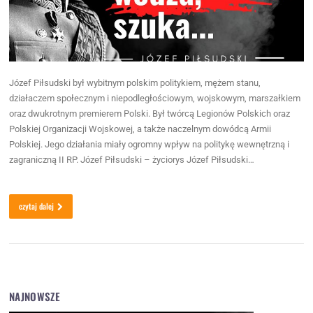
Józef Piłsudski był wybitnym polskim politykiem, mężem stanu,
działaczem społecznym i niepodległościowym, wojskowym, marszałkiem
oraz dwukrotnym premierem Polski. Był twórcą Legionów Polskich oraz
Polskiej Organizacji Wojskowej, a także naczelnym dowódcą Armii
Polskiej. Jego działania miały ogromny wpływ na politykę wewnętrzną i
zagraniczną II RP. Józef Piłsudski – życiorys Józef Piłsudski…
czytaj dalej
NAJNOWSZE