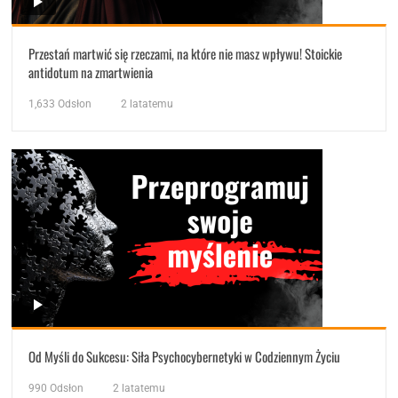
Przestań martwić się rzeczami, na które nie masz wpływu! Stoickie
antidotum na zmartwienia
1,633
Odsłon
2 latatemu
Od Myśli do Sukcesu: Siła Psychocybernetyki w Codziennym Życiu
990
Odsłon
2 latatemu