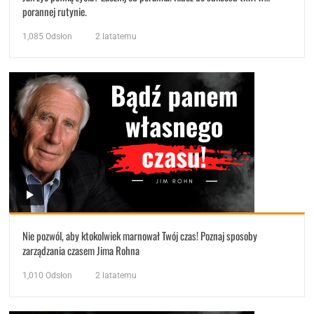
porannej rutynie.
1,085
Odsłon
2 latatemu
Nie pozwól, aby ktokolwiek marnował Twój czas! Poznaj sposoby
zarządzania czasem Jima Rohna
1,010
Odsłon
2 latatemu