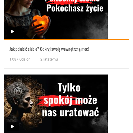
Jak polubić siebie? Odkryj swoją wewnętrzną moc!
1,087
Odsłon
2 latatemu