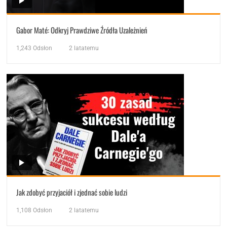
Gabor Maté: Odkryj Prawdziwe Źródła Uzależnień
1,243
Odsłon
2 latatemu
Jak zdobyć przyjaciół i zjednać sobie ludzi
1,108
Odsłon
2 latatemu