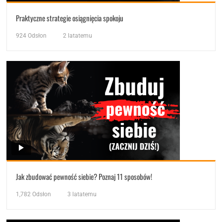
Praktyczne strategie osiągnięcia spokoju
924
Odsłon
2 latatemu
Jak zbudować pewność siebie? Poznaj 11 sposobów!
1,782
Odsłon
3 latatemu