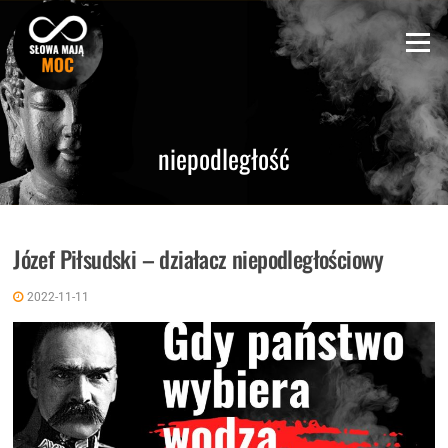
Skip
to
Menu
content
niepodległość
Józef Piłsudski – działacz niepodległościowy
2022-11-11