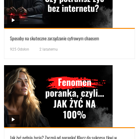
Sposoby na skuteczne zarządzanie cyfrowym chaosem
925
Odsłon
2 latatemu
Jak żyć pełnią życia? Zacznij od poranka! Klucz do sukcesu tkwi w…