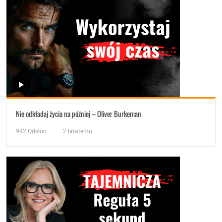
Nie odkładaj życia na później – Oliver Burkeman
992
Odsłon
2 latatemu