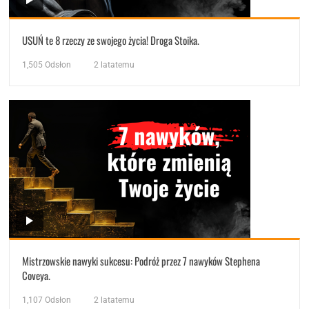
USUŃ te 8 rzeczy ze swojego życia! Droga Stoika.
1,505
Odsłon
2 latatemu
Mistrzowskie nawyki sukcesu: Podróż przez 7 nawyków Stephena
Coveya.
1,107
Odsłon
2 latatemu