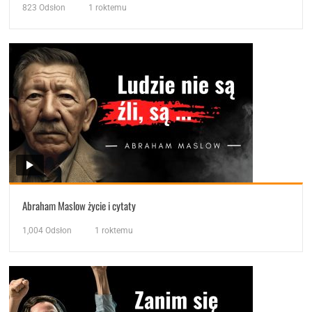
823
Odsłon
1 roktemu
Abraham Maslow życie i cytaty
1,004
Odsłon
1 roktemu