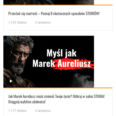
Przestań się martwić – Poznaj 8 skutecznych sposobów STOIKÓW!
1,105
Odsłon
2 latatemu
Jak Marek Aureliusz może zmienić Twoje życie? Odkryj w sobie STOIKA!
Osiągnij wybitne zdolności!
1,177
Odsłon
2 latatemu