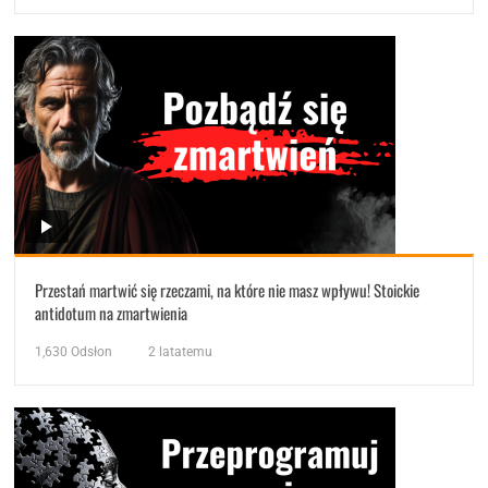
Przestań martwić się rzeczami, na które nie masz wpływu! Stoickie
antidotum na zmartwienia
1,630
Odsłon
2 latatemu