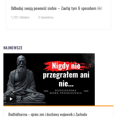
Odbuduj swoją pewność siebie – Zaufaj tym 6 sposobom ￼
1,701
Odsłon
2 latatemu
NAJNOWSZE
Bodhidharma – ojciec zen i duchowy wojownik z Zachodu