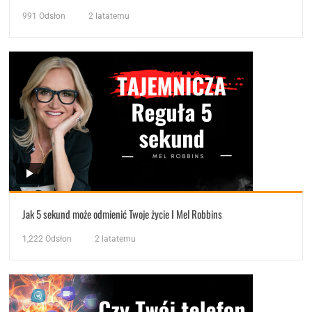
991
Odsłon
2 latatemu
Jak 5 sekund może odmienić Twoje życie I Mel Robbins
1,222
Odsłon
2 latatemu