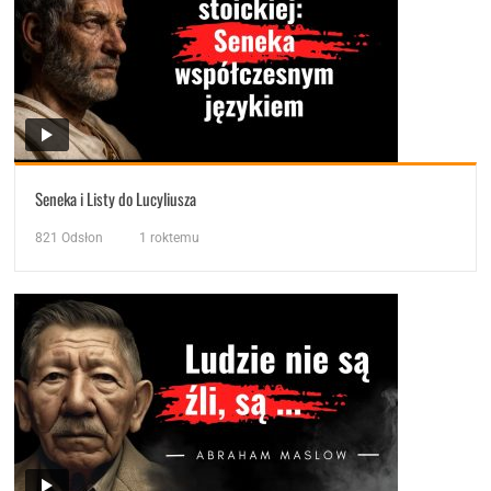
Seneka i Listy do Lucyliusza
821
Odsłon
1 roktemu