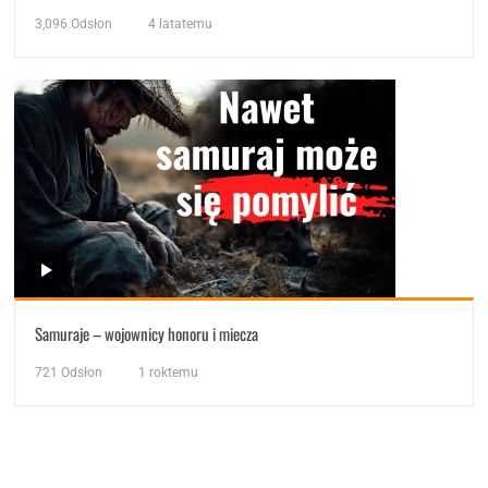
3,096
Odsłon
4 latatemu
Samuraje – wojownicy honoru i miecza
721
Odsłon
1 roktemu