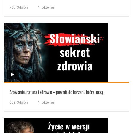
767
Odsłon
1 roktemu
Słowianie, natura i zdrowie – powrót do korzeni, które leczą
609
Odsłon
1 roktemu