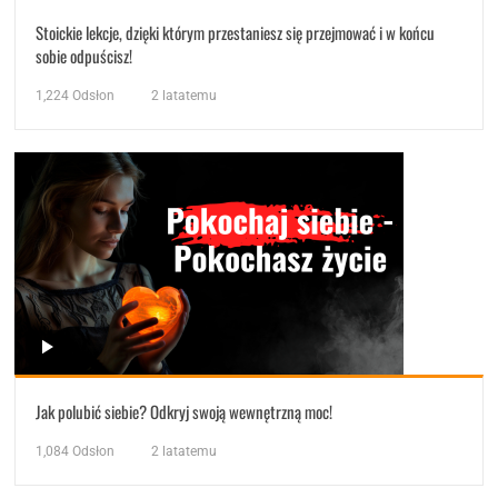
Stoickie lekcje, dzięki którym przestaniesz się przejmować i w końcu
sobie odpuścisz!
1,224
Odsłon
2 latatemu
Jak polubić siebie? Odkryj swoją wewnętrzną moc!
1,084
Odsłon
2 latatemu