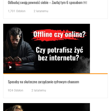
Odbuduj swoją pewność siebie – Zaufaj tym 6 sposobom ￼
1,701
Odsłon
2 latatemu
Sposoby na skuteczne zarządzanie cyfrowym chaosem
924
Odsłon
2 latatemu