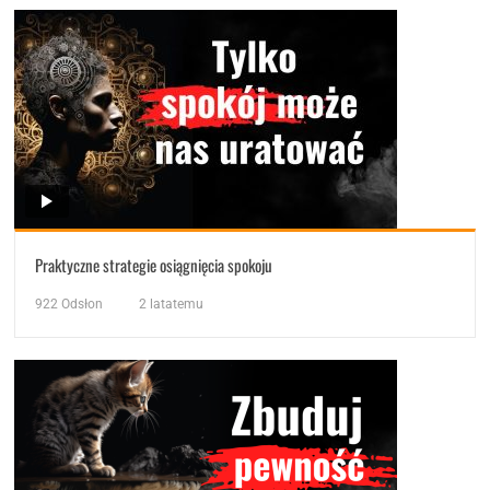
Praktyczne strategie osiągnięcia spokoju
922
Odsłon
2 latatemu