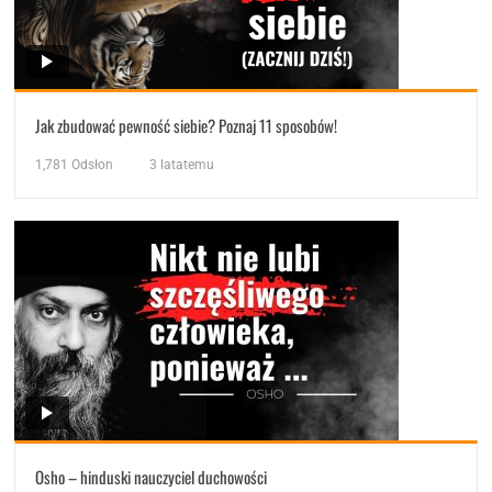
Jak zbudować pewność siebie? Poznaj 11 sposobów!
1,781
Odsłon
3 latatemu
Osho – hinduski nauczyciel duchowości