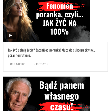
Jak żyć pełnią życia? Zacznij od poranka! Klucz do sukcesu tkwi w…
porannej rutynie.
1,084
Odsłon
2 latatemu