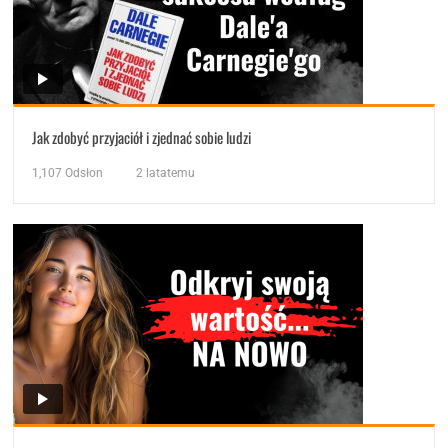
Jak zdobyć przyjaciół i zjednać sobie ludzi
1,107
Odsłon
2 latatemu