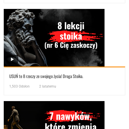
USUŃ te 8 rzeczy ze swojego życia! Droga Stoika.
1,503
Odsłon
2 latatemu