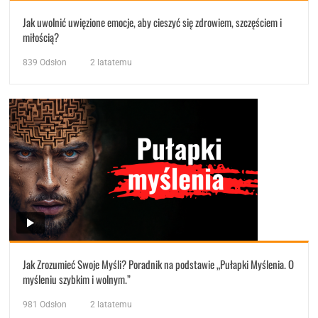
Jak uwolnić uwięzione emocje, aby cieszyć się zdrowiem, szczęściem i
miłością?
839
Odsłon
2 latatemu
Jak Zrozumieć Swoje Myśli? Poradnik na podstawie „Pułapki Myślenia. O
myśleniu szybkim i wolnym.”
981
Odsłon
2 latatemu