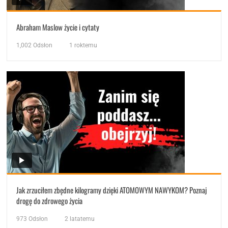
Abraham Maslow życie i cytaty
1,002
Odsłon
1 roktemu
Jak zrzuciłem zbędne kilogramy dzięki ATOMOWYM NAWYKOM? Poznaj
drogę do zdrowego życia
973
Odsłon
2 latatemu