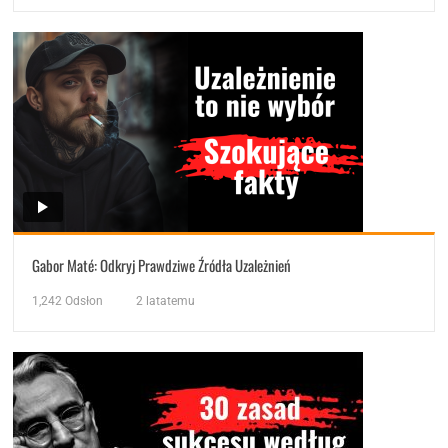
Gabor Maté: Odkryj Prawdziwe Źródła Uzależnień
1,242
Odsłon
2 latatemu