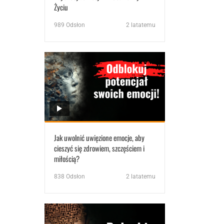
Życiu
989
Odsłon
2 latatemu
Jak uwolnić uwięzione emocje, aby
cieszyć się zdrowiem, szczęściem i
miłością?
838
Odsłon
2 latatemu