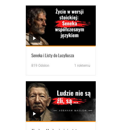
Seneka i Listy do Lucyliusza
819
Odsłon
1 roktemu