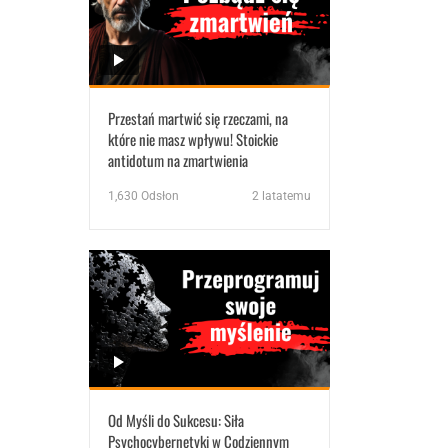
Przestań martwić się rzeczami, na
które nie masz wpływu! Stoickie
antidotum na zmartwienia
1,630
Odsłon
2 latatemu
Od Myśli do Sukcesu: Siła
Psychocybernetyki w Codziennym