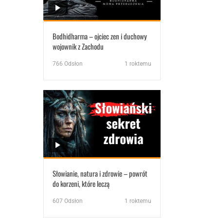
Bodhidharma – ojciec zen i duchowy
wojownik z Zachodu
766
Odsłon
1 roktemu
Słowianie, natura i zdrowie – powrót
do korzeni, które leczą
607
Odsłon
1 roktemu