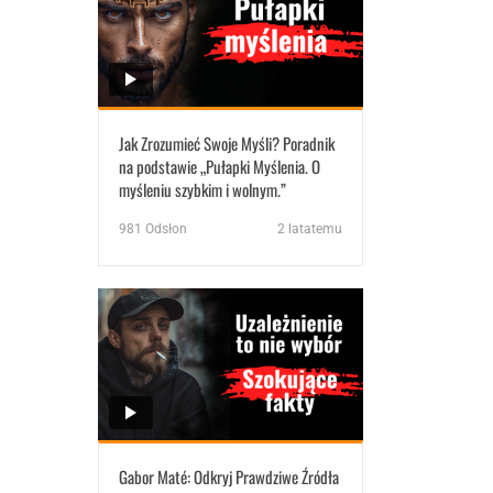
Jak Zrozumieć Swoje Myśli? Poradnik
na podstawie „Pułapki Myślenia. O
myśleniu szybkim i wolnym.”
981
Odsłon
2 latatemu
Gabor Maté: Odkryj Prawdziwe Źródła