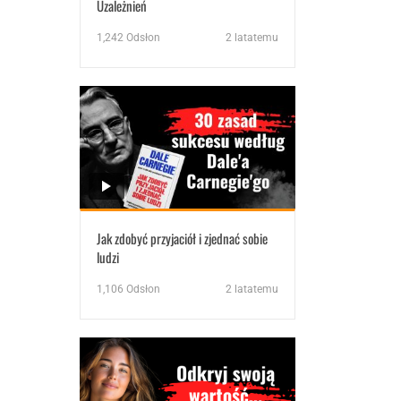
Uzależnień
1,242
Odsłon
2 latatemu
Jak zdobyć przyjaciół i zjednać sobie
ludzi
1,106
Odsłon
2 latatemu