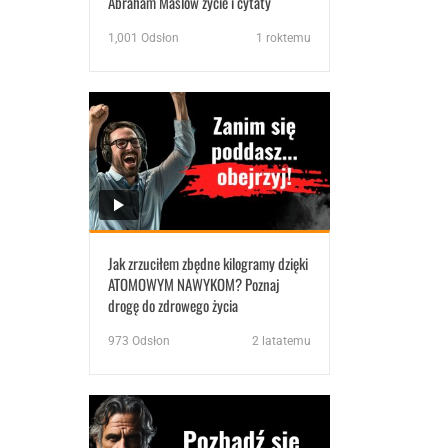
Abraham Maslow życie i cytaty
1,001
Odsłon
1 roktemu
Jak zrzuciłem zbędne kilogramy dzięki
ATOMOWYM NAWYKOM? Poznaj
drogę do zdrowego życia
973
Odsłon
2 latatemu