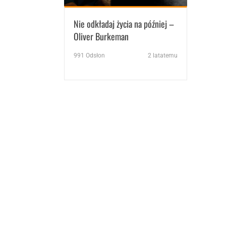
Nie odkładaj życia na później –
Oliver Burkeman
991
Odsłon
2 latatemu