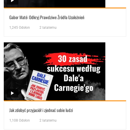
Gabor Maté: Odkryj Prawdziwe Źródła Uzależnień
1,245
Odsłon
2 latatemu
Jak zdobyć przyjaciół i zjednać sobie ludzi
1,108
Odsłon
2 latatemu