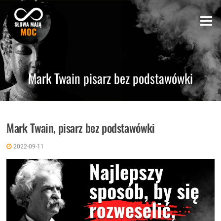
Skip
to
Menu
content
Mark Twain pisarz bez podstawówki
Mark Twain, pisarz bez podstawówki
2022-09-11