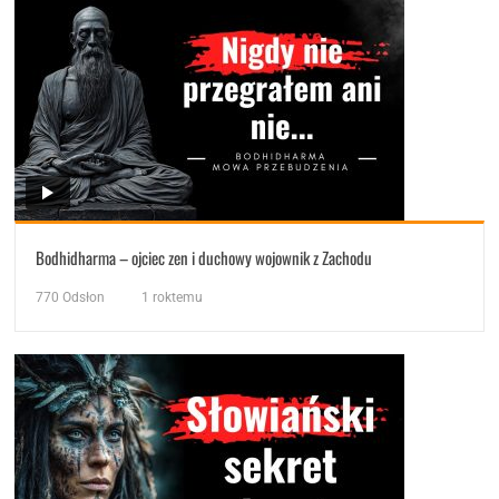
Bodhidharma – ojciec zen i duchowy wojownik z Zachodu
770
Odsłon
1 roktemu