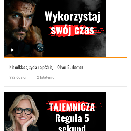
Nie odkładaj życia na później – Oliver Burkeman
992
Odsłon
2 latatemu