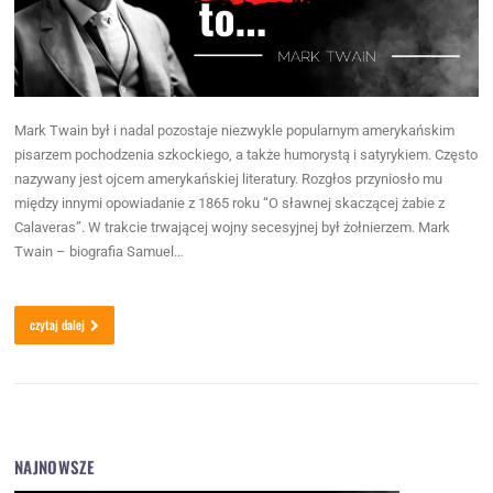
Mark Twain był i nadal pozostaje niezwykle popularnym amerykańskim
pisarzem pochodzenia szkockiego, a także humorystą i satyrykiem. Często
nazywany jest ojcem amerykańskiej literatury. Rozgłos przyniosło mu
między innymi opowiadanie z 1865 roku “O sławnej skaczącej żabie z
Calaveras”. W trakcie trwającej wojny secesyjnej był żołnierzem. Mark
Twain – biografia Samuel…
czytaj dalej
NAJNOWSZE