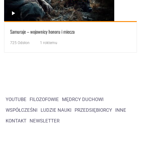
Samuraje – wojownicy honoru i miecza
725
Odsłon
1 roktemu
YOUTUBE
FILOZOFOWIE
MĘDRCY DUCHOWI
WSPÓŁCZEŚNI
LUDZIE NAUKI
PRZEDSIĘBIORCY
INNE
KONTAKT
NEWSLETTER