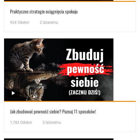
Praktyczne strategie osiągnięcia spokoju
924
Odsłon
2 latatemu
Jak zbudować pewność siebie? Poznaj 11 sposobów!
1,783
Odsłon
3 latatemu