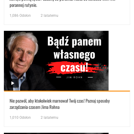
porannej rutynie.
1,086
Odsłon
2 latatemu
Nie pozwól, aby ktokolwiek marnował Twój czas! Poznaj sposoby
zarządzania czasem Jima Rohna
1,010
Odsłon
2 latatemu