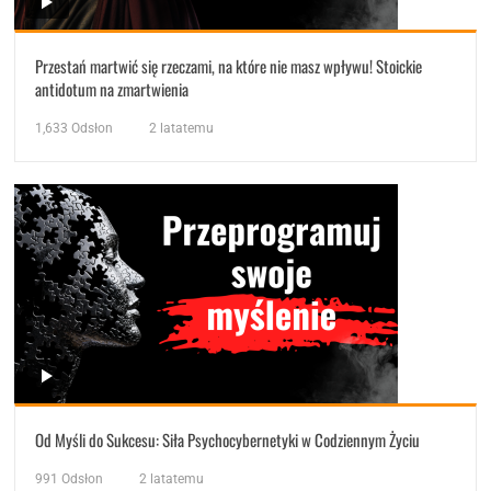
Przestań martwić się rzeczami, na które nie masz wpływu! Stoickie
antidotum na zmartwienia
1,633
Odsłon
2 latatemu
Od Myśli do Sukcesu: Siła Psychocybernetyki w Codziennym Życiu
991
Odsłon
2 latatemu