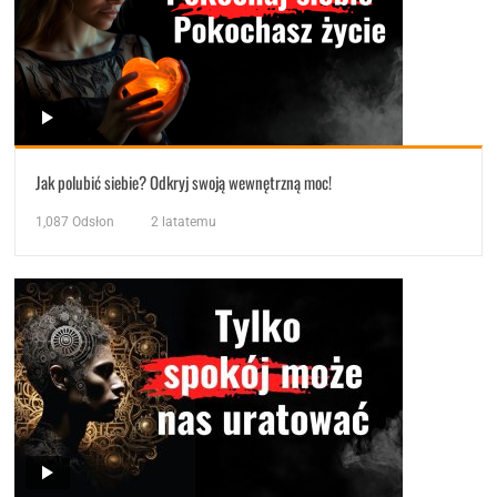
Jak polubić siebie? Odkryj swoją wewnętrzną moc!
1,087
Odsłon
2 latatemu