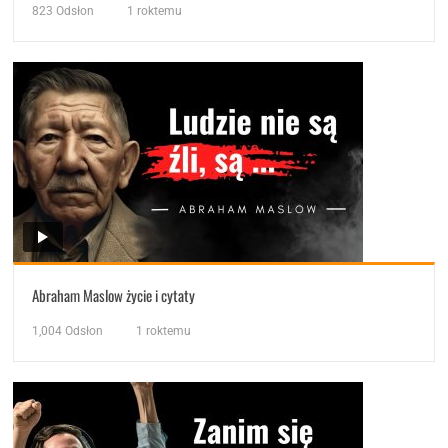
823
Odsłon
1 roktemu
Abraham Maslow życie i cytaty
1,004
Odsłon
1 roktemu