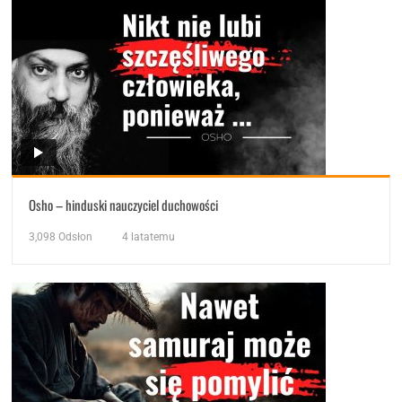
Osho – hinduski nauczyciel duchowości
3,098
Odsłon
4 latatemu