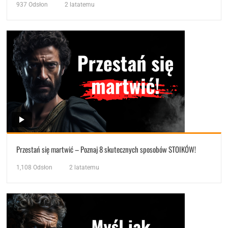
937
Odsłon
2 latatemu
Przestań się martwić – Poznaj 8 skutecznych sposobów STOIKÓW!
1,108
Odsłon
2 latatemu