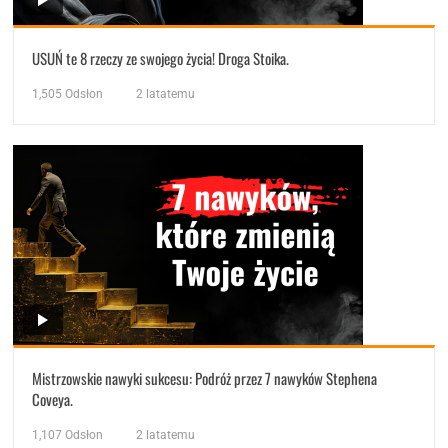
USUŃ te 8 rzeczy ze swojego życia! Droga Stoika.
1,505
Odsłon
2 latatemu
Mistrzowskie nawyki sukcesu: Podróż przez 7 nawyków Stephena
Coveya.
1,107
Odsłon
2 latatemu