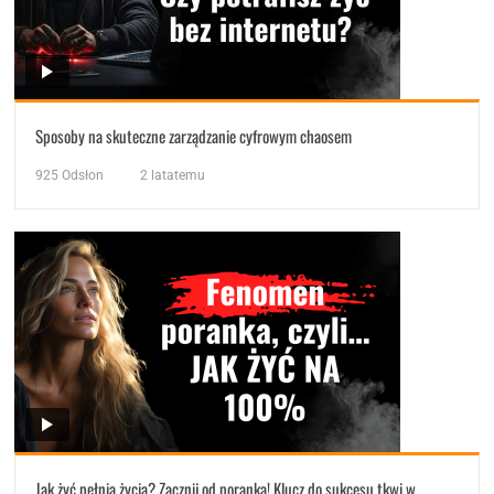
Sposoby na skuteczne zarządzanie cyfrowym chaosem
925
Odsłon
2 latatemu
Jak żyć pełnią życia? Zacznij od poranka! Klucz do sukcesu tkwi w…