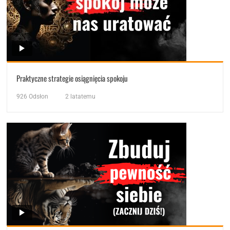
Praktyczne strategie osiągnięcia spokoju
926
Odsłon
2 latatemu