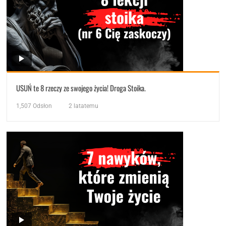
USUŃ te 8 rzeczy ze swojego życia! Droga Stoika.
1,507
Odsłon
2 latatemu