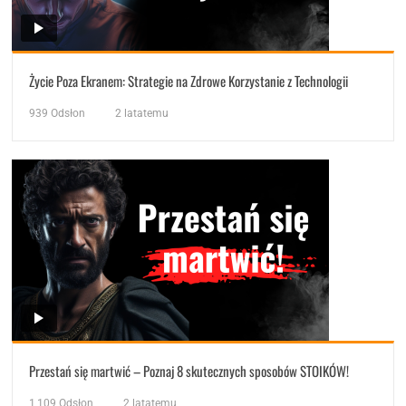
Życie Poza Ekranem: Strategie na Zdrowe Korzystanie z Technologii
939
Odsłon
2 latatemu
Przestań się martwić – Poznaj 8 skutecznych sposobów STOIKÓW!
1,109
Odsłon
2 latatemu