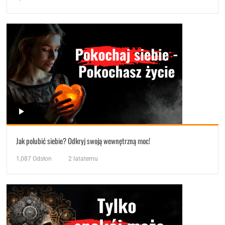
Jak polubić siebie? Odkryj swoją wewnętrzną moc!
1,087
Odsłon
2 latatemu