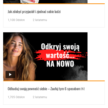
Jak zdobyć przyjaciół i zjednać sobie ludzi
1,108
Odsłon
2 latatemu
Odbuduj swoją pewność siebie – Zaufaj tym 6 sposobom ￼
1,705
Odsłon
2 latatemu