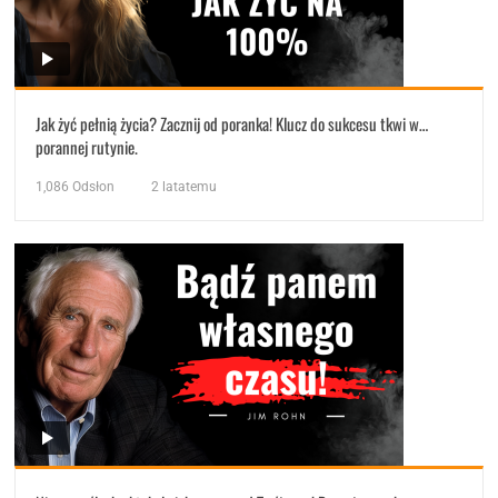
Jak żyć pełnią życia? Zacznij od poranka! Klucz do sukcesu tkwi w…
porannej rutynie.
1,086
Odsłon
2 latatemu