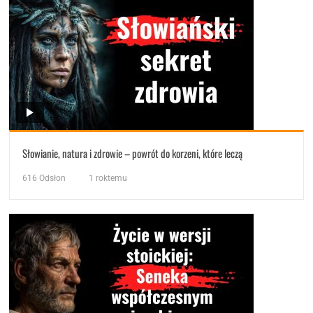
Słowianie, natura i zdrowie – powrót do korzeni, które leczą
616
Odsłon
1 roktemu