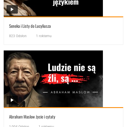
Seneka i Listy do Lucyliusza
823
Odsłon
1 roktemu
Abraham Maslow życie i cytaty
1,004
Odsłon
1 roktemu