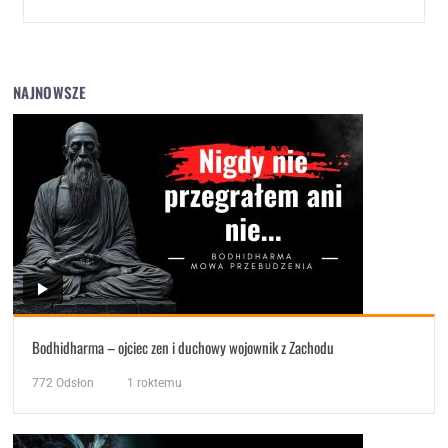
NAJNOWSZE
Bodhidharma – ojciec zen i duchowy wojownik z Zachodu
772
Odsłon
1 roktemu