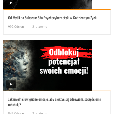
Od Myśli do Sukcesu: Siła Psychocybernetyki w Codziennym Życiu
992
Odsłon
2 latatemu
Jak uwolnić uwięzione emocje, aby cieszyć się zdrowiem, szczęściem i
miłością?
842
Odsłon
2 latatemu