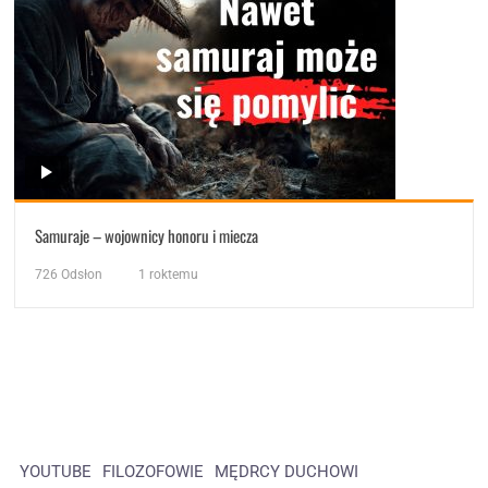
Samuraje – wojownicy honoru i miecza
726
Odsłon
1 roktemu
YOUTUBE
FILOZOFOWIE
MĘDRCY DUCHOWI