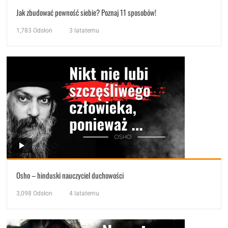
Jak zbudować pewność siebie? Poznaj 11 sposobów!
1,783
Odsłon
3 latatemu
Osho – hinduski nauczyciel duchowości
3,098
Odsłon
4 latatemu