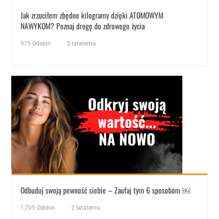
Jak zrzuciłem zbędne kilogramy dzięki ATOMOWYM
NAWYKOM? Poznaj drogę do zdrowego życia
975
Odsłon
2 latatemu
Odbuduj swoją pewność siebie – Zaufaj tym 6 sposobom ￼
1,705
Odsłon
2 latatemu