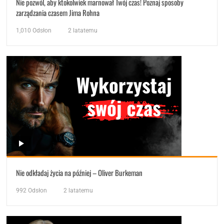
Nie pozwól, aby ktokolwiek marnował Twój czas! Poznaj sposoby
zarządzania czasem Jima Rohna
1,010
Odsłon
2 latatemu
Nie odkładaj życia na później – Oliver Burkeman
992
Odsłon
2 latatemu