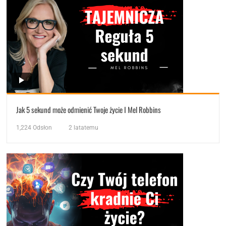
Jak 5 sekund może odmienić Twoje życie I Mel Robbins
1,224
Odsłon
2 latatemu