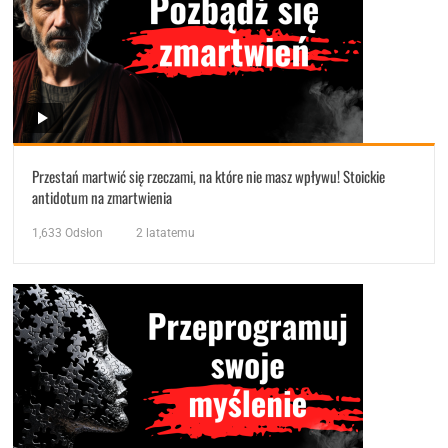
Przestań martwić się rzeczami, na które nie masz wpływu! Stoickie
antidotum na zmartwienia
1,633
Odsłon
2 latatemu