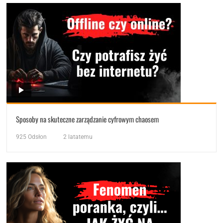
Sposoby na skuteczne zarządzanie cyfrowym chaosem
925
Odsłon
2 latatemu