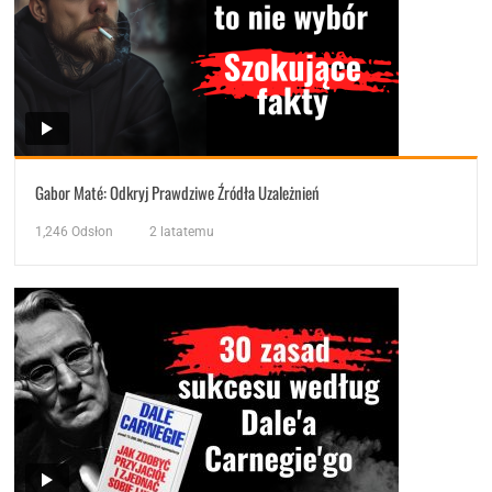
Gabor Maté: Odkryj Prawdziwe Źródła Uzależnień
1,246
Odsłon
2 latatemu