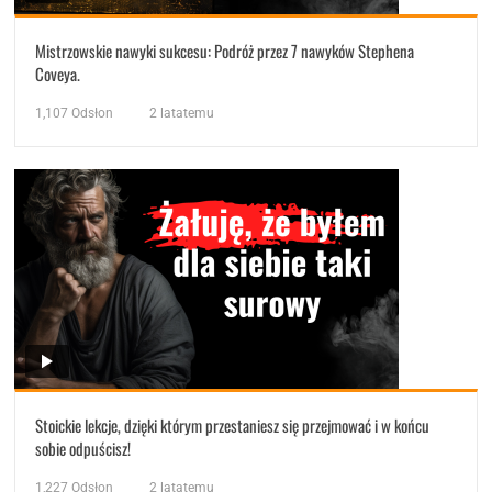
Mistrzowskie nawyki sukcesu: Podróż przez 7 nawyków Stephena
Coveya.
1,107
Odsłon
2 latatemu
Stoickie lekcje, dzięki którym przestaniesz się przejmować i w końcu
sobie odpuścisz!
1,227
Odsłon
2 latatemu