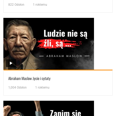
822
Odsłon
1 roktemu
Abraham Maslow życie i cytaty
1,004
Odsłon
1 roktemu