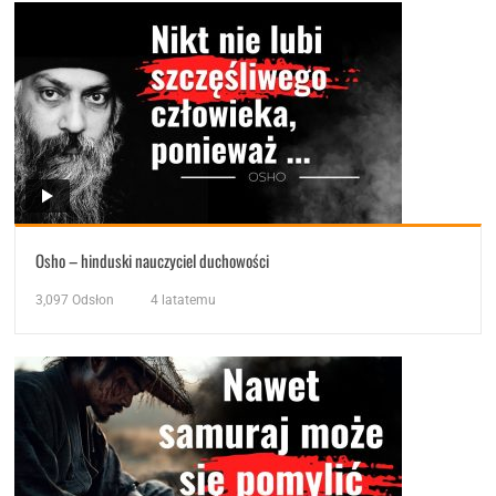
Osho – hinduski nauczyciel duchowości
3,097
Odsłon
4 latatemu