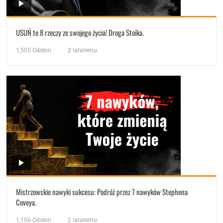
USUŃ te 8 rzeczy ze swojego życia! Droga Stoika.
1,505
Odsłon
2 latatemu
Mistrzowskie nawyki sukcesu: Podróż przez 7 nawyków Stephena
Coveya.
1,106
Odsłon
2 latatemu