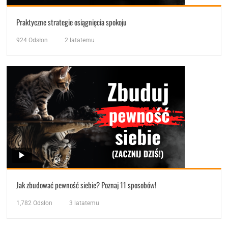
Praktyczne strategie osiągnięcia spokoju
924
Odsłon
2 latatemu
Jak zbudować pewność siebie? Poznaj 11 sposobów!
1,782
Odsłon
3 latatemu