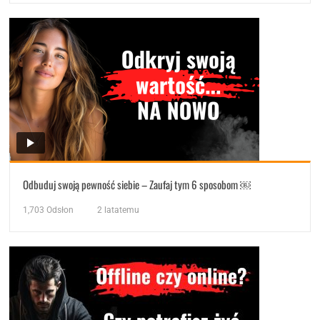
Odbuduj swoją pewność siebie – Zaufaj tym 6 sposobom ￼
1,703
Odsłon
2 latatemu