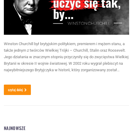
Winston Churchill był brytyjskim politykiem, premierem i mężem stanu, a
także jednym z twórców Wielkiej Trójki – Churchill, Stalin oraz Roosevelt.
Jego działania w znacznym stopniu przyczyniły się do zwycięstwa Wielkiej
Brytanii w okresie II wojnie światowej. W 2002 roku wygrał plebiscyt na
najwybitniejszego Brytyjczyka w historii, który zorganizowany został…
czytaj dalej
NAJNOWSZE