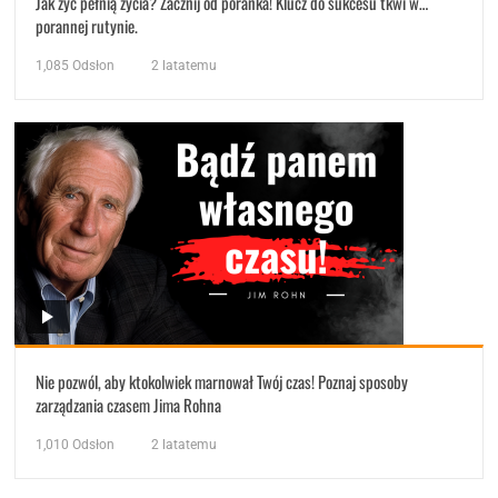
Jak żyć pełnią życia? Zacznij od poranka! Klucz do sukcesu tkwi w…
porannej rutynie.
1,085
Odsłon
2 latatemu
Nie pozwól, aby ktokolwiek marnował Twój czas! Poznaj sposoby
zarządzania czasem Jima Rohna
1,010
Odsłon
2 latatemu