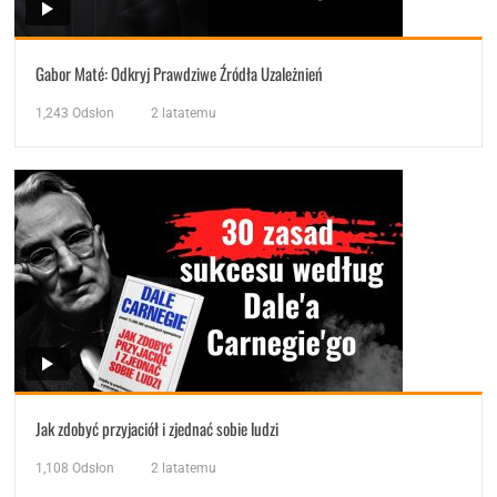
Gabor Maté: Odkryj Prawdziwe Źródła Uzależnień
1,243
Odsłon
2 latatemu
Jak zdobyć przyjaciół i zjednać sobie ludzi
1,108
Odsłon
2 latatemu