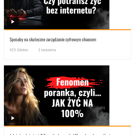
Sposoby na skuteczne zarządzanie cyfrowym chaosem
925
Odsłon
2 latatemu