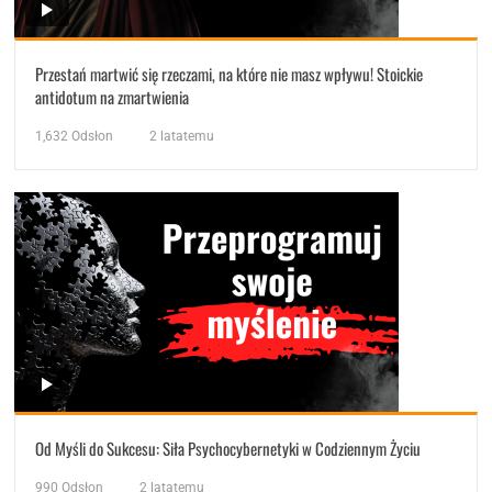
Przestań martwić się rzeczami, na które nie masz wpływu! Stoickie
antidotum na zmartwienia
1,632
Odsłon
2 latatemu
Od Myśli do Sukcesu: Siła Psychocybernetyki w Codziennym Życiu
990
Odsłon
2 latatemu