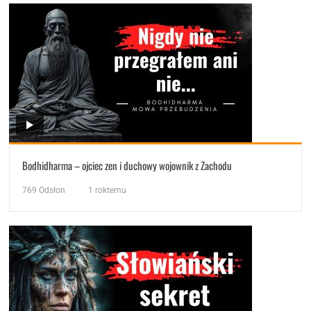
Bodhidharma – ojciec zen i duchowy wojownik z Zachodu
769
Odsłon
1 roktemu