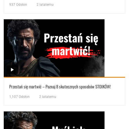
937
Odsłon
2 latatemu
Przestań się martwić – Poznaj 8 skutecznych sposobów STOIKÓW!
1,107
Odsłon
2 latatemu