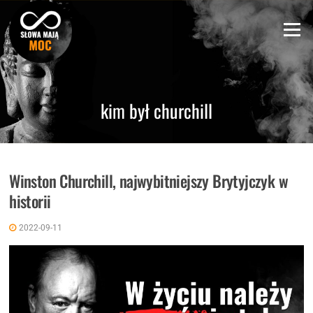
Skip
to
Menu
content
kim był churchill
Winston Churchill, najwybitniejszy Brytyjczyk w
historii
2022-09-11