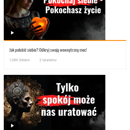
Jak polubić siebie? Odkryj swoją wewnętrzną moc!
1,086
Odsłon
2 latatemu