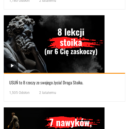
1,180
Odsłon
2 latatemu
USUŃ te 8 rzeczy ze swojego życia! Droga Stoika.
1,505
Odsłon
2 latatemu