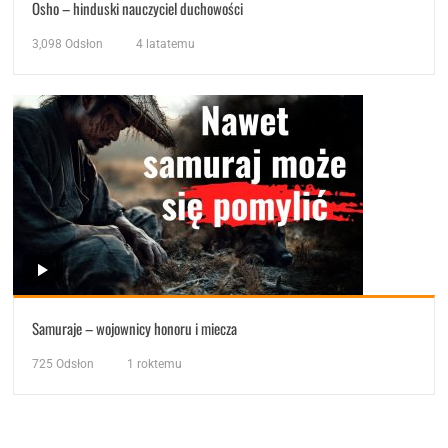
Osho – hinduski nauczyciel duchowości
3,098
Odsłon
4 latatemu
Samuraje – wojownicy honoru i miecza
725
Odsłon
1 roktemu