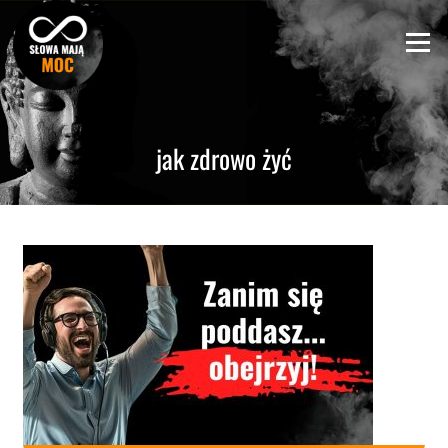
Skip
to
Menu
content
jak zdrowo żyć