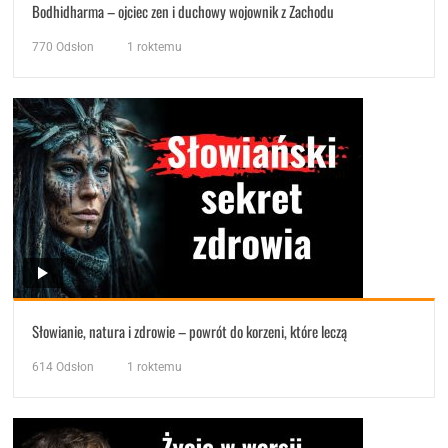
Bodhidharma – ojciec zen i duchowy wojownik z Zachodu
770
Odsłon
1 roktemu
Słowianie, natura i zdrowie – powrót do korzeni, które leczą
614
Odsłon
1 roktemu