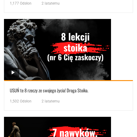
1,177
Odsłon
2 latatemu
USUŃ te 8 rzeczy ze swojego życia! Droga Stoika.
1,502
Odsłon
2 latatemu