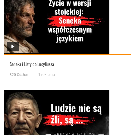
Seneka i Listy do Lucyliusza
820
Odsłon
1 roktemu