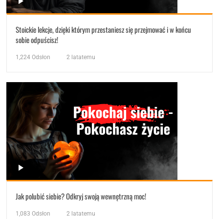
Stoickie lekcje, dzięki którym przestaniesz się przejmować i w końcu
sobie odpuścisz!
1,224
Odsłon
2 latatemu
Jak polubić siebie? Odkryj swoją wewnętrzną moc!
1,083
Odsłon
2 latatemu