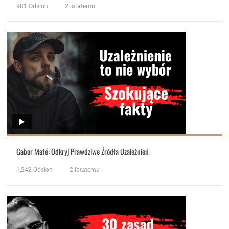
981
Odsłon
2 latatemu
Gabor Maté: Odkryj Prawdziwe Źródła Uzależnień
1,242
Odsłon
2 latatemu