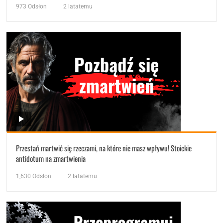
973
Odsłon
2 latatemu
Przestań martwić się rzeczami, na które nie masz wpływu! Stoickie
antidotum na zmartwienia
1,630
Odsłon
2 latatemu