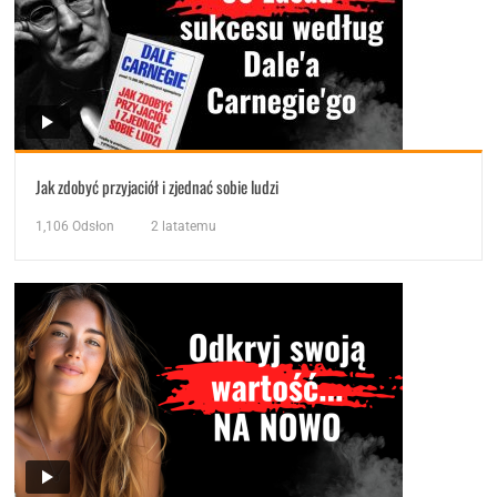
Jak zdobyć przyjaciół i zjednać sobie ludzi
1,106
Odsłon
2 latatemu