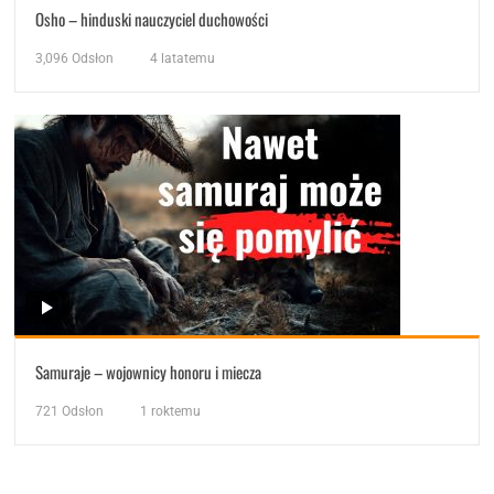
Osho – hinduski nauczyciel duchowości
3,096
Odsłon
4 latatemu
Samuraje – wojownicy honoru i miecza
721
Odsłon
1 roktemu