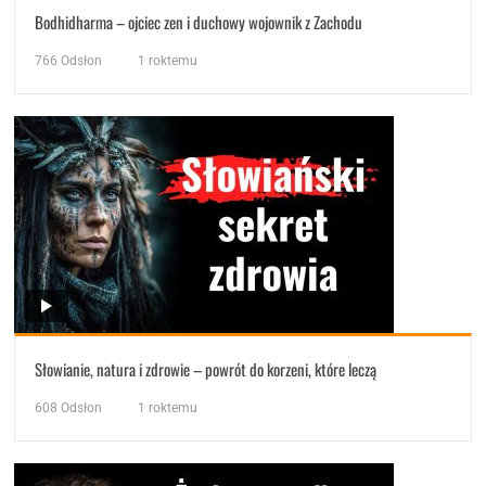
Bodhidharma – ojciec zen i duchowy wojownik z Zachodu
766
Odsłon
1 roktemu
Słowianie, natura i zdrowie – powrót do korzeni, które leczą
608
Odsłon
1 roktemu