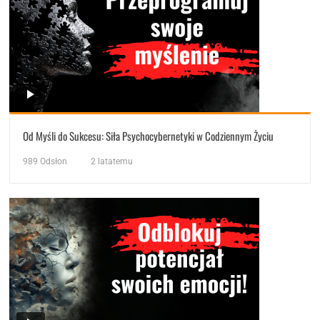
Od Myśli do Sukcesu: Siła Psychocybernetyki w Codziennym Życiu
989
Odsłon
2 latatemu