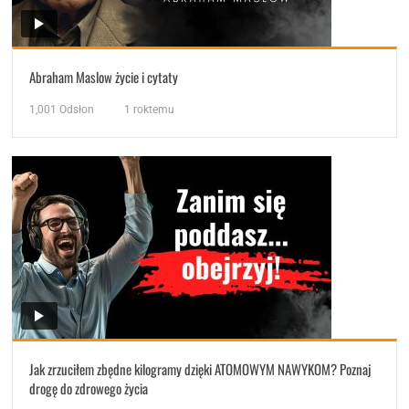
Abraham Maslow życie i cytaty
1,001
Odsłon
1 roktemu
Jak zrzuciłem zbędne kilogramy dzięki ATOMOWYM NAWYKOM? Poznaj
drogę do zdrowego życia