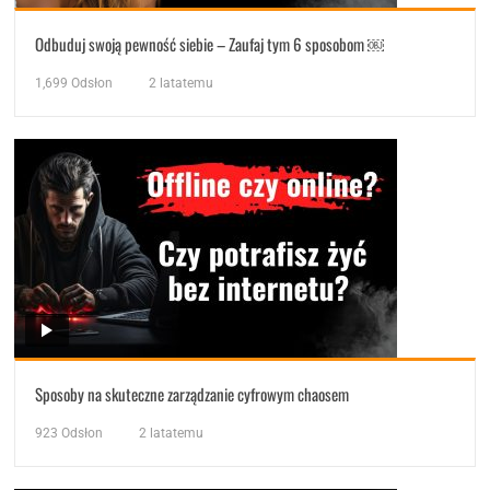
Odbuduj swoją pewność siebie – Zaufaj tym 6 sposobom ￼
1,699
Odsłon
2 latatemu
Sposoby na skuteczne zarządzanie cyfrowym chaosem
923
Odsłon
2 latatemu