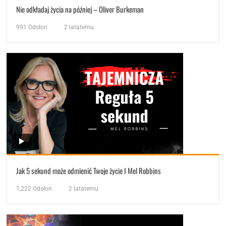
Nie odkładaj życia na później – Oliver Burkeman
991
Odsłon
2 latatemu
Jak 5 sekund może odmienić Twoje życie I Mel Robbins
1,222
Odsłon
2 latatemu