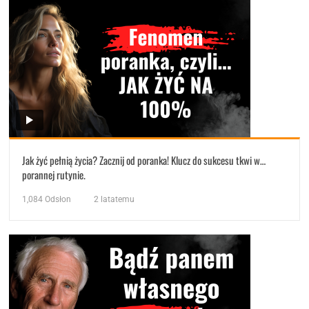
Jak żyć pełnią życia? Zacznij od poranka! Klucz do sukcesu tkwi w…
porannej rutynie.
1,084
Odsłon
2 latatemu