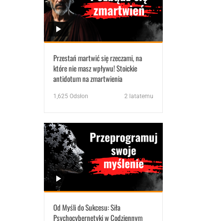
Przestań martwić się rzeczami, na
które nie masz wpływu! Stoickie
antidotum na zmartwienia
1,625
Odsłon
2 latatemu
Od Myśli do Sukcesu: Siła
Psychocybernetyki w Codziennym