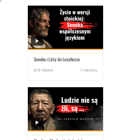
h.
Seneka i Listy do Lucyliusza
818
Odsłon
1 roktemu