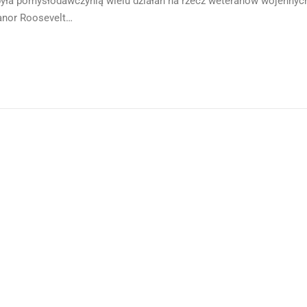
była pomysłodawczynią wielu działań na rzecz weteranów wojennyc
eanor Roosevelt…