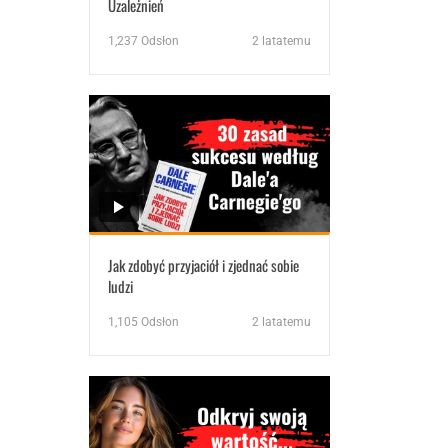
Uzależnień
1,237
Odsłon
2 latatemu
Jak zdobyć przyjaciół i zjednać sobie
ludzi
1,105
Odsłon
2 latatemu