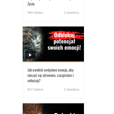
Życiu
989
Odsłon
2 latatemu
Jak uwolnić uwięzione emocje, aby
cieszyć się zdrowiem, szczęściem i
miłością?
837
Odsłon
2 latatemu