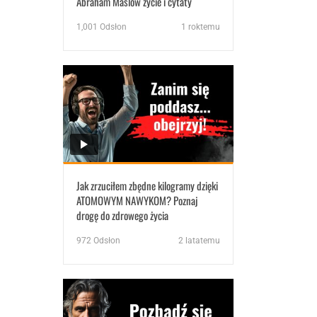
Abraham Maslow życie i cytaty
1,001
Odsłon
1 roktemu
Jak zrzuciłem zbędne kilogramy dzięki
ATOMOWYM NAWYKOM? Poznaj
drogę do zdrowego życia
972
Odsłon
2 latatemu