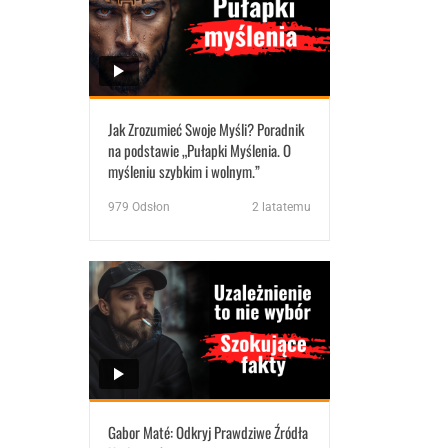
Jak Zrozumieć Swoje Myśli? Poradnik
na podstawie „Pułapki Myślenia. O
myśleniu szybkim i wolnym.”
979
Odsłon
2 latatemu
Gabor Maté: Odkryj Prawdziwe Źródła