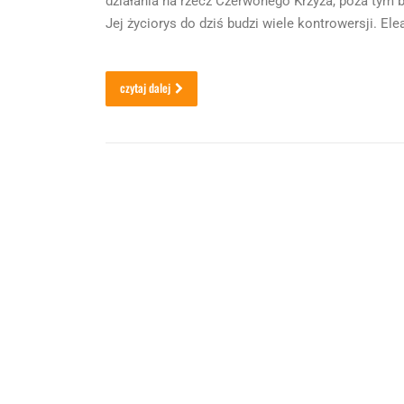
działania na rzecz Czerwonego Krzyża, poza tym 
Jej życiorys do dziś budzi wiele kontrowersji. El
czytaj dalej