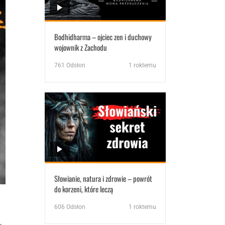
Bodhidharma – ojciec zen i duchowy
wojownik z Zachodu
761
Odsłon
1 roktemu
Słowianie, natura i zdrowie – powrót
do korzeni, które leczą
606
Odsłon
1 roktemu