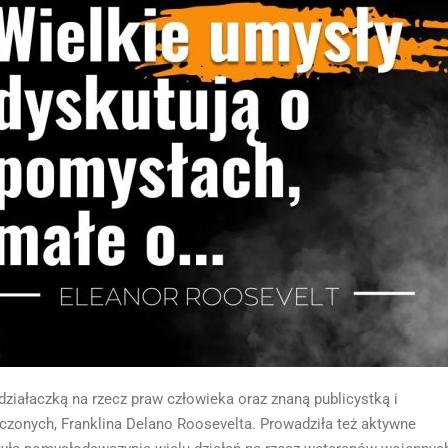
iałaczką na rzecz praw człowieka oraz znaną publicystką i
czonych, Franklina Delano Roosevelta. Prowadziła też aktywne