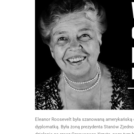
Eleanor Roosevelt była szanowaną amerykańską dz
dyplomatką. Była żoną prezydenta Stanów Zjedno