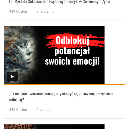
Od Myśli do Sukcesu: Siła Psychocybernetyki w Codziennym Życiu
989
Odsłon
2 latatemu
Jak uwolnić uwięzione emocje, aby cieszyć się zdrowiem, szczęściem i
miłością?
840
Odsłon
2 latatemu