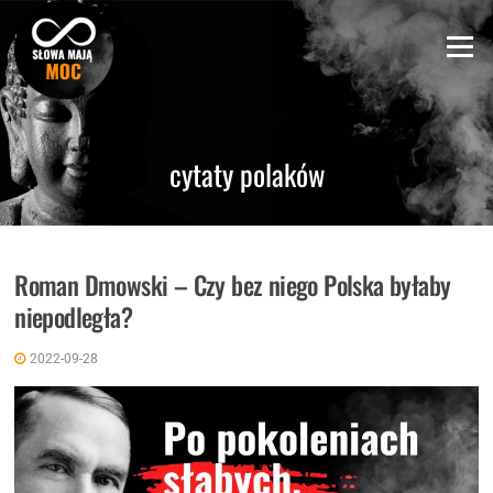
Skip
to
Menu
content
cytaty polaków
Roman Dmowski – Czy bez niego Polska byłaby
niepodległa?
2022-09-28