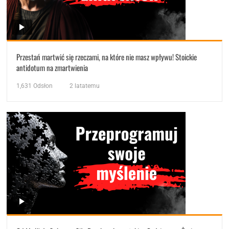
Przestań martwić się rzeczami, na które nie masz wpływu! Stoickie
antidotum na zmartwienia
1,631
Odsłon
2 latatemu