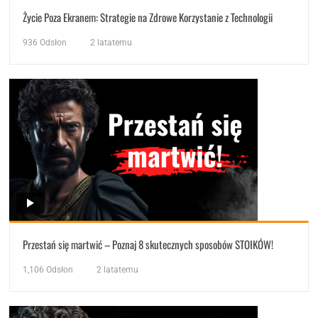
Życie Poza Ekranem: Strategie na Zdrowe Korzystanie z Technologii
936
Odsłon
2 latatemu
Przestań się martwić – Poznaj 8 skutecznych sposobów STOIKÓW!
1,106
Odsłon
2 latatemu