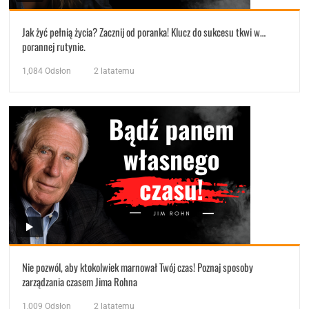
Jak żyć pełnią życia? Zacznij od poranka! Klucz do sukcesu tkwi w…
porannej rutynie.
1,084
Odsłon
2 latatemu
Nie pozwól, aby ktokolwiek marnował Twój czas! Poznaj sposoby
zarządzania czasem Jima Rohna
1,009
Odsłon
2 latatemu