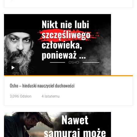
Osho – hinduski nauczyciel duchowości
3,096
Odsłon
4 latatemu