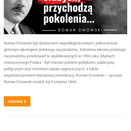
Roman Dmowski był działaczem niepodległościowym i jednocześnie
głównym ideologiem polskiego nacjonalizmu. Założenia ideowe polskiego
nacjonalizmu przedstawił w opublikowanych w 1903 roku „Myślach
nowoczesnego Polaka”. Był również polskim politykiem, publicystą
politycznym oraz ministrem spraw zagranicznych, a także
współzałożycielem Narodowej Demokracji. Roman Dmowski – życiorys
Roman Dmowski urodził się 9 sierpnia 1864…
czytaj dalej