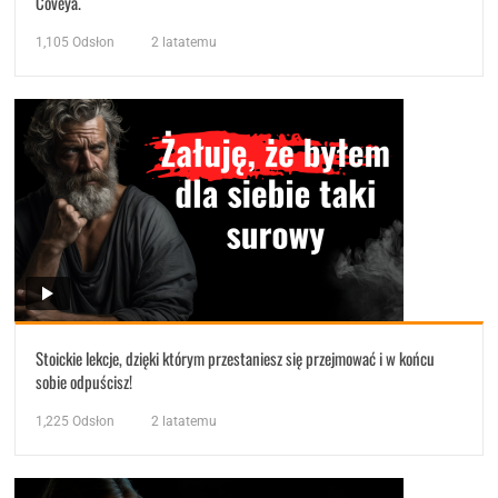
Coveya.
1,105
Odsłon
2 latatemu
Stoickie lekcje, dzięki którym przestaniesz się przejmować i w końcu
sobie odpuścisz!
1,225
Odsłon
2 latatemu