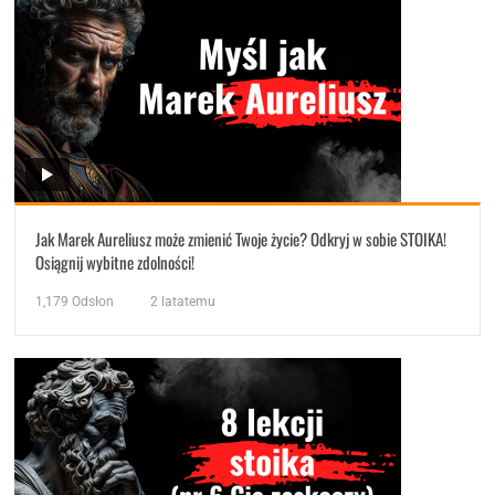
Jak Marek Aureliusz może zmienić Twoje życie? Odkryj w sobie STOIKA!
Osiągnij wybitne zdolności!
1,179
Odsłon
2 latatemu