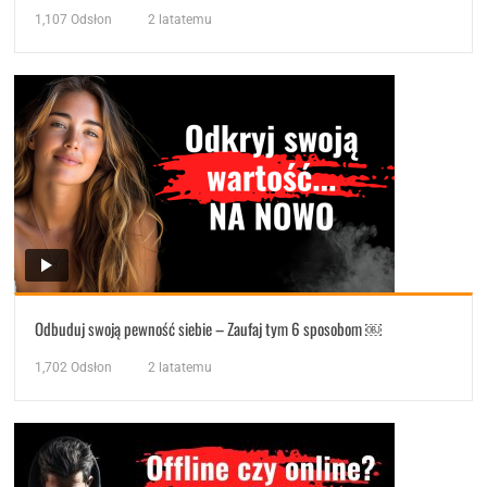
1,107
Odsłon
2 latatemu
Odbuduj swoją pewność siebie – Zaufaj tym 6 sposobom ￼
1,702
Odsłon
2 latatemu