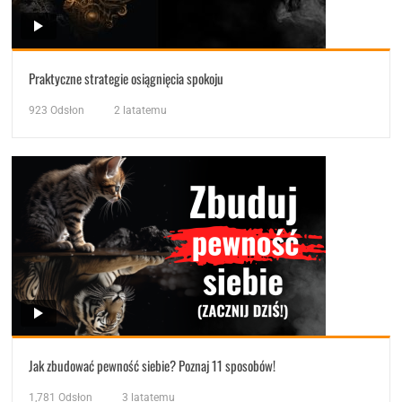
Praktyczne strategie osiągnięcia spokoju
923
Odsłon
2 latatemu
Jak zbudować pewność siebie? Poznaj 11 sposobów!
1,781
Odsłon
3 latatemu