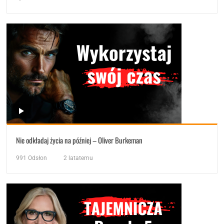
Nie odkładaj życia na później – Oliver Burkeman
991
Odsłon
2 latatemu