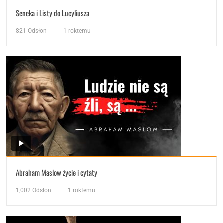
Seneka i Listy do Lucyliusza
821
Odsłon
1 roktemu
Abraham Maslow życie i cytaty
1,002
Odsłon
1 roktemu