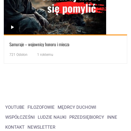
Samuraje – wojownicy honoru i miecza
721
Odsłon
1 roktemu
YOUTUBE
FILOZOFOWIE
MĘDRCY DUCHOWI
WSPÓŁCZEŚNI
LUDZIE NAUKI
PRZEDSIĘBIORCY
INNE
KONTAKT
NEWSLETTER