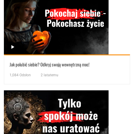
Jak polubić siebie? Odkryj swoją wewnętrzną moc!
1,084
Odsłon
2 latatemu