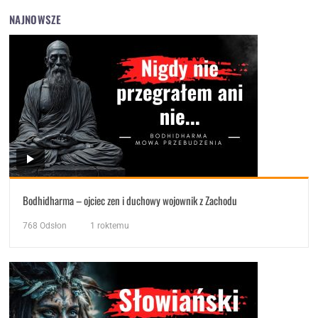
NAJNOWSZE
Bodhidharma – ojciec zen i duchowy wojownik z Zachodu
768
Odsłon
1 roktemu