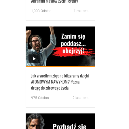
Abraham Maslow życie i cytaty
1,003
Odsłon
1 roktemu
Jak zrzuciłem zbędne kilogramy dzięki
ATOMOWYM NAWYKOM? Poznaj
drogę do zdrowego życia
975
Odsłon
2 latatemu