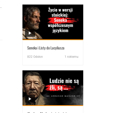
…
Seneka i Listy do Lucyliusza
822
Odsłon
1 roktemu