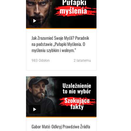
Jak Zrozumieć Swoje Myśli? Poradnik
na podstawie „Pułapki Myślenia. O
myśleniu szybkim i wolnym.”
983
Odsłon
2 latatemu
Gabor Maté: Odkryj Prawdziwe Źródła