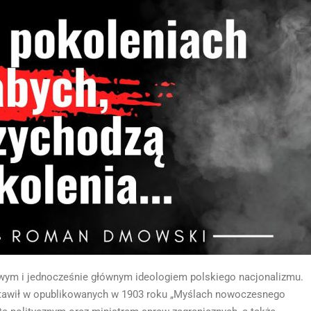
ym i jednocześnie głównym ideologiem polskiego nacjonalizmu.
stawił w opublikowanych w 1903 roku „Myślach nowoczesnego