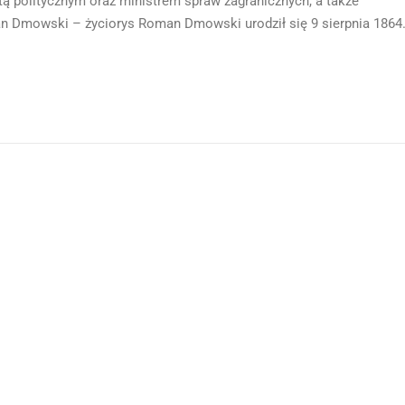
stą politycznym oraz ministrem spraw zagranicznych, a także
 Dmowski – życiorys Roman Dmowski urodził się 9 sierpnia 1864