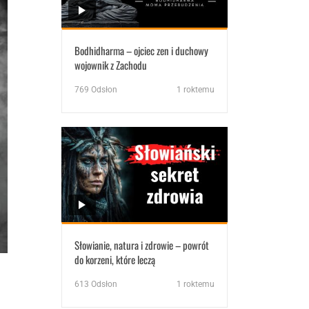
Bodhidharma – ojciec zen i duchowy
wojownik z Zachodu
769
Odsłon
1 roktemu
Słowianie, natura i zdrowie – powrót
do korzeni, które leczą
613
Odsłon
1 roktemu