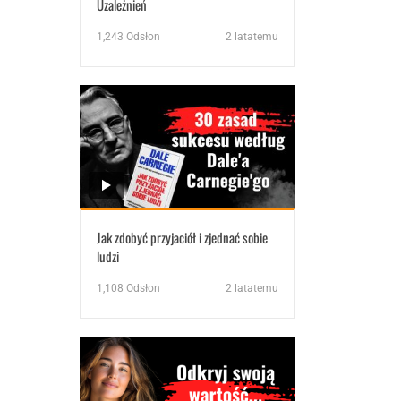
Uzależnień
1,243
Odsłon
2 latatemu
Jak zdobyć przyjaciół i zjednać sobie
ludzi
1,108
Odsłon
2 latatemu