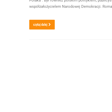
Polaka”. Był również polskim politykiem, publicy
współzałożycielem Narodowej Demokracji. Roman
czytaj dalej