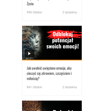
Życiu
990
Odsłon
2 latatemu
Jak uwolnić uwięzione emocje, aby
cieszyć się zdrowiem, szczęściem i
miłością?
841
Odsłon
2 latatemu