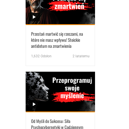
Przestań martwić się rzeczami, na
które nie masz wpływu! Stoickie
antidotum na zmartwienia
1,632
Odsłon
2 latatemu
Od Myśli do Sukcesu: Siła
Psychocybernetyki w Codziennym