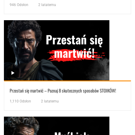
946
Odsłon
2 latatemu
Przestań się martwić – Poznaj 8 skutecznych sposobów STOIKÓW!
1,110
Odsłon
2 latatemu