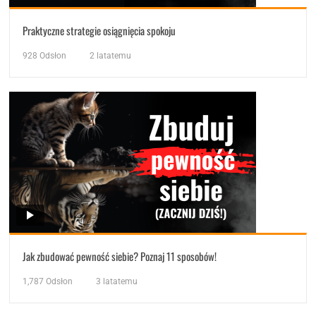
Praktyczne strategie osiągnięcia spokoju
928
Odsłon
2 latatemu
Jak zbudować pewność siebie? Poznaj 11 sposobów!
1,787
Odsłon
3 latatemu