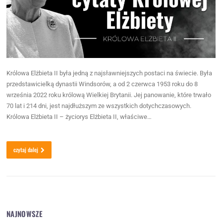
Królowa Elżbieta II była jedną z najsławniejszych postaci na świecie. Była
przedstawicielką dynastii Windsorów, a od 2 czerwca 1953 roku do 8
września 2022 roku królową Wielkiej Brytanii. Jej panowanie, które trwało
70 lat i 214 dni, jest najdłuższym ze wszystkich dotychczasowych.
Królowa Elżbieta II – życiorys Elżbieta II, właściwe…
czytaj dalej
NAJNOWSZE