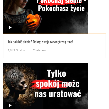
Jak polubić siebie? Odkryj swoją wewnętrzną moc!
1,089
Odsłon
2 latatemu