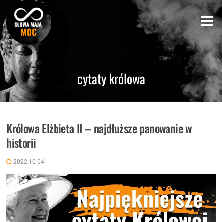
Skip
to
Menu
content
cytaty królowa
Królowa Elżbieta II – najdłuższe panowanie w
historii
2022-10-04