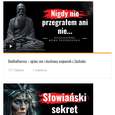
Bodhidharma – ojciec zen i duchowy wojownik z Zachodu
777
Odsłon
1 roktemu