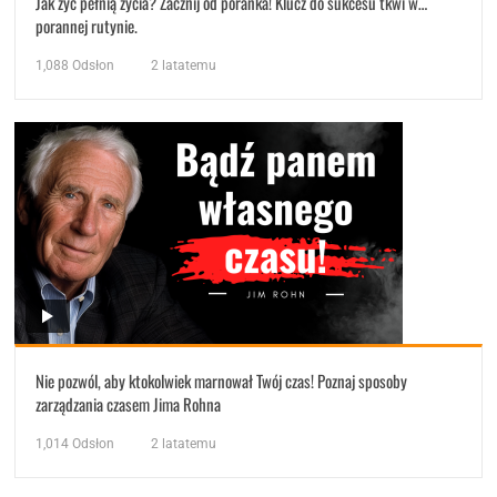
Jak żyć pełnią życia? Zacznij od poranka! Klucz do sukcesu tkwi w…
porannej rutynie.
1,088
Odsłon
2 latatemu
Nie pozwól, aby ktokolwiek marnował Twój czas! Poznaj sposoby
zarządzania czasem Jima Rohna
1,014
Odsłon
2 latatemu