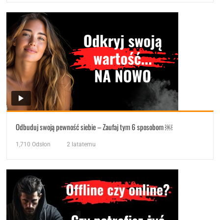
Odbuduj swoją pewność siebie – Zaufaj tym 6 sposobom ￼
1,710
Odsłon
2 latatemu