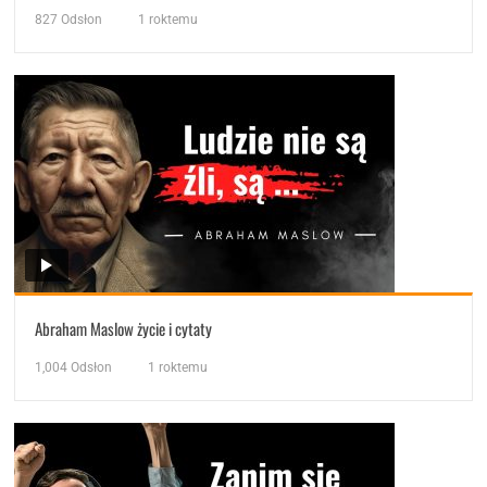
827
Odsłon
1 roktemu
Abraham Maslow życie i cytaty
1,004
Odsłon
1 roktemu