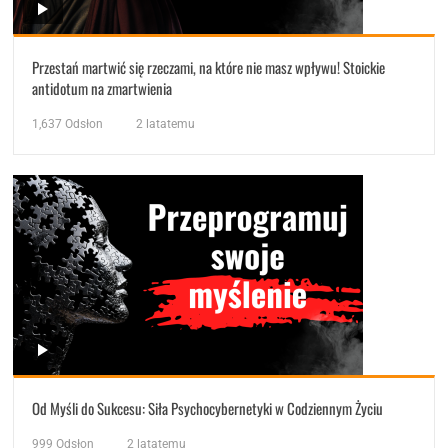
Przestań martwić się rzeczami, na które nie masz wpływu! Stoickie
antidotum na zmartwienia
1,637
Odsłon
2 latatemu
Od Myśli do Sukcesu: Siła Psychocybernetyki w Codziennym Życiu
999
Odsłon
2 latatemu