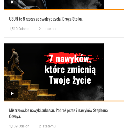
USUŃ te 8 rzeczy ze swojego życia! Droga Stoika.
1,510
Odsłon
2 latatemu
Mistrzowskie nawyki sukcesu: Podróż przez 7 nawyków Stephena
Coveya.
1,109
Odsłon
2 latatemu