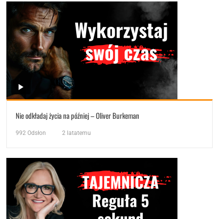
Nie odkładaj życia na później – Oliver Burkeman
992
Odsłon
2 latatemu