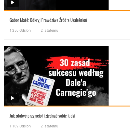
Gabor Maté: Odkryj Prawdziwe Źródła Uzależnień
1,250
Odsłon
2 latatemu
Jak zdobyć przyjaciół i zjednać sobie ludzi
1,109
Odsłon
2 latatemu