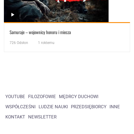
Samuraje – wojownicy honoru i miecza
726
Odsłon
1 roktemu
YOUTUBE
FILOZOFOWIE
MĘDRCY DUCHOWI
WSPÓŁCZEŚNI
LUDZIE NAUKI
PRZEDSIĘBIORCY
INNE
KONTAKT
NEWSLETTER