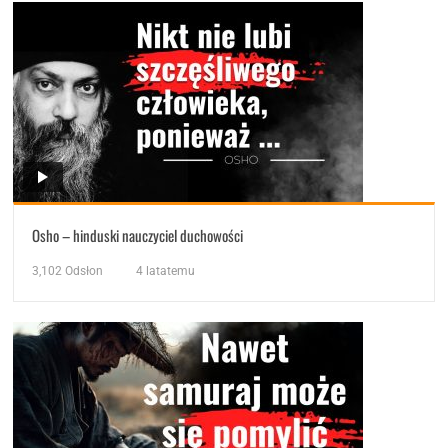
Osho – hinduski nauczyciel duchowości
3,102
Odsłon
4 latatemu