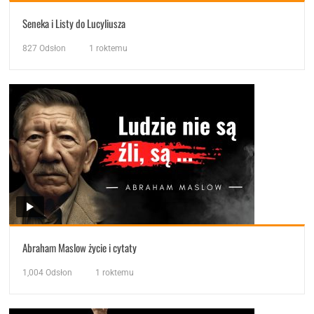
Seneka i Listy do Lucyliusza
827
Odsłon
1 roktemu
Abraham Maslow życie i cytaty
1,004
Odsłon
1 roktemu