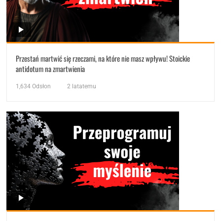
Przestań martwić się rzeczami, na które nie masz wpływu! Stoickie
antidotum na zmartwienia
1,634
Odsłon
2 latatemu