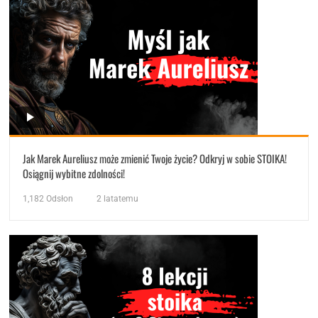
Jak Marek Aureliusz może zmienić Twoje życie? Odkryj w sobie STOIKA!
Osiągnij wybitne zdolności!
1,182
Odsłon
2 latatemu