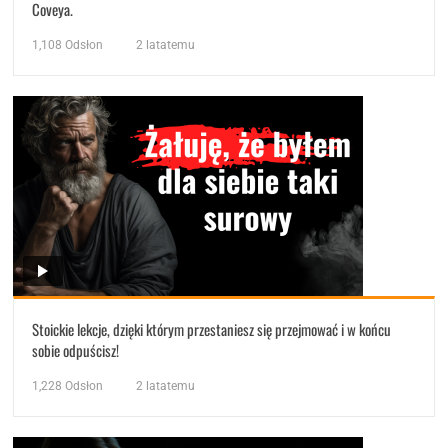
Coveya.
1,108
Odsłon
2 latatemu
Stoickie lekcje, dzięki którym przestaniesz się przejmować i w końcu
sobie odpuścisz!
1,228
Odsłon
2 latatemu