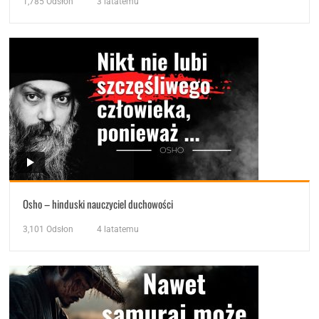
1,785
Odsłon
3 latatemu
Osho – hinduski nauczyciel duchowości
3,101
Odsłon
4 latatemu