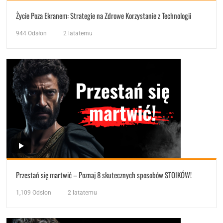
Życie Poza Ekranem: Strategie na Zdrowe Korzystanie z Technologii
944
Odsłon
2 latatemu
Przestań się martwić – Poznaj 8 skutecznych sposobów STOIKÓW!
1,109
Odsłon
2 latatemu