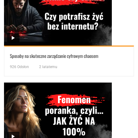
Sposoby na skuteczne zarządzanie cyfrowym chaosem
926
Odsłon
2 latatemu