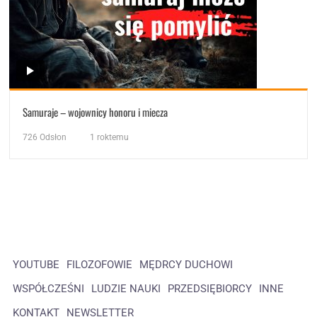
Samuraje – wojownicy honoru i miecza
726
Odsłon
1 roktemu
YOUTUBE
FILOZOFOWIE
MĘDRCY DUCHOWI
WSPÓŁCZEŚNI
LUDZIE NAUKI
PRZEDSIĘBIORCY
INNE
KONTAKT
NEWSLETTER