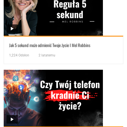
Jak 5 sekund może odmienić Twoje życie I Mel Robbins
1,224
Odsłon
2 latatemu