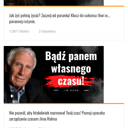
Jak żyć pełnią życia? Zacznij od poranka! Klucz do sukcesu tkwi w…
porannej rutynie.
1,087
Odsłon
2 latatemu
Nie pozwól, aby ktokolwiek marnował Twój czas! Poznaj sposoby
zarządzania czasem Jima Rohna