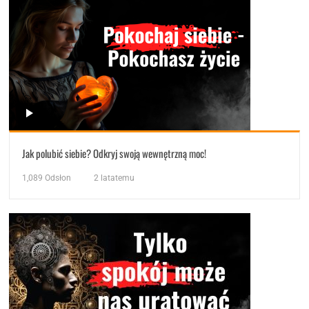
Jak polubić siebie? Odkryj swoją wewnętrzną moc!
1,089
Odsłon
2 latatemu