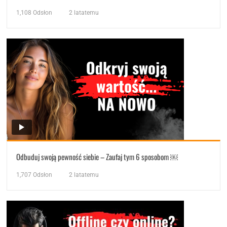
1,108
Odsłon
2 latatemu
Odbuduj swoją pewność siebie – Zaufaj tym 6 sposobom ￼
1,707
Odsłon
2 latatemu