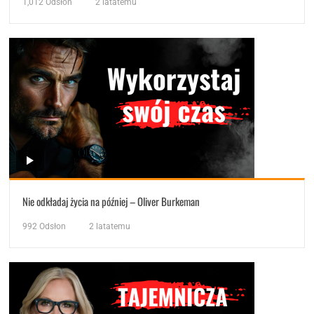
1,012
Odsłon
2 latatemu
Nie odkładaj życia na później – Oliver Burkeman
992
Odsłon
2 latatemu