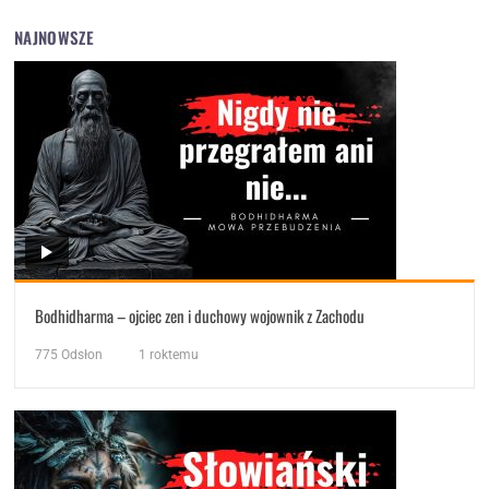
NAJNOWSZE
Bodhidharma – ojciec zen i duchowy wojownik z Zachodu
775
Odsłon
1 roktemu