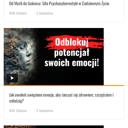
Od Myśli do Sukcesu: Siła Psychocybernetyki w Codziennym Życiu
998
Odsłon
2 latatemu
Jak uwolnić uwięzione emocje, aby cieszyć się zdrowiem, szczęściem i
miłością?
842
Odsłon
2 latatemu