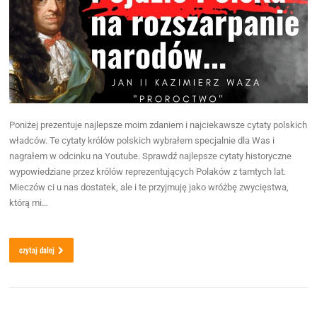
Poniżej prezentuje najlepsze moim zdaniem i najciekawsze cytaty polskich
władców. Te cytaty królów polskich wybrałem specjalnie dla Was i
nagrałem w odcinku na Youtube. Sprawdź najlepsze cytaty historyczne
wypowiedziane przez królów reprezentujących Polaków z tamtych lat.
Mieczów ci u nas dostatek, ale i te przyjmuję jako wróżbę zwycięstwa,
którą mi…
czytaj dalej