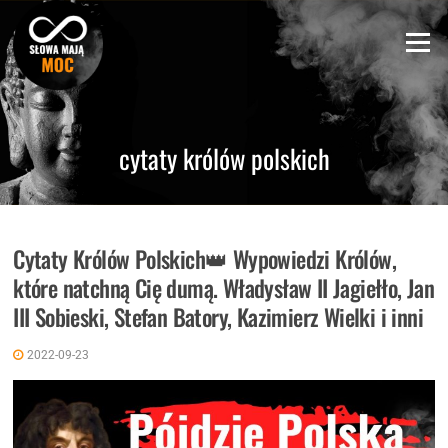
Skip
to
Menu
content
cytaty królów polskich
Cytaty Królów Polskich👑 Wypowiedzi Królów,
które natchną Cię dumą. Władysław II Jagiełło, Jan
III Sobieski, Stefan Batory, Kazimierz Wielki i inni
2022-09-23