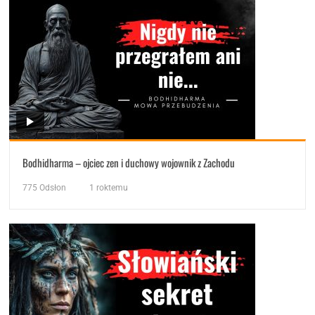
Bodhidharma – ojciec zen i duchowy wojownik z Zachodu
775
Odsłon
1 roktemu