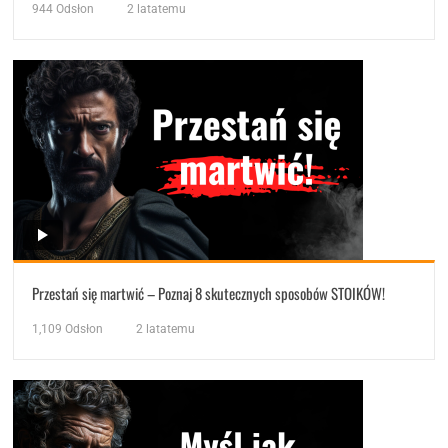
944
Odsłon
2 latatemu
Przestań się martwić – Poznaj 8 skutecznych sposobów STOIKÓW!
1,109
Odsłon
2 latatemu