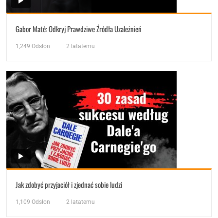
Gabor Maté: Odkryj Prawdziwe Źródła Uzależnień
1,249
Odsłon
2 latatemu
Jak zdobyć przyjaciół i zjednać sobie ludzi
1,109
Odsłon
2 latatemu