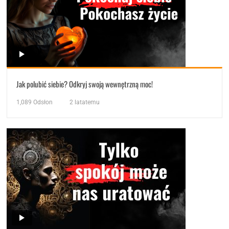
Jak polubić siebie? Odkryj swoją wewnętrzną moc!
1,089
Odsłon
2 latatemu