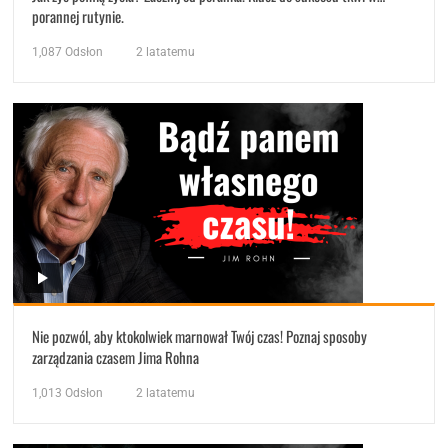
porannej rutynie.
1,087
Odsłon
2 latatemu
Nie pozwól, aby ktokolwiek marnował Twój czas! Poznaj sposoby
zarządzania czasem Jima Rohna
1,013
Odsłon
2 latatemu