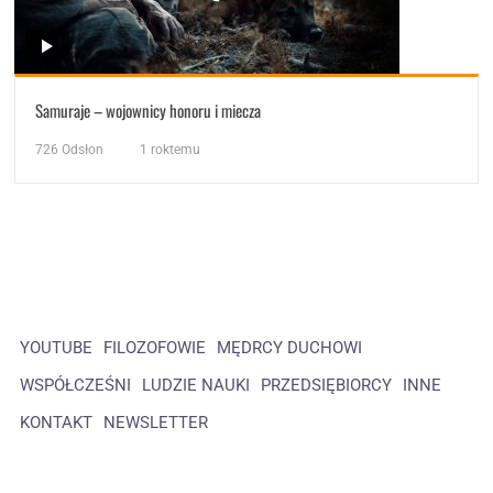
Samuraje – wojownicy honoru i miecza
726
Odsłon
1 roktemu
YOUTUBE
FILOZOFOWIE
MĘDRCY DUCHOWI
WSPÓŁCZEŚNI
LUDZIE NAUKI
PRZEDSIĘBIORCY
INNE
KONTAKT
NEWSLETTER