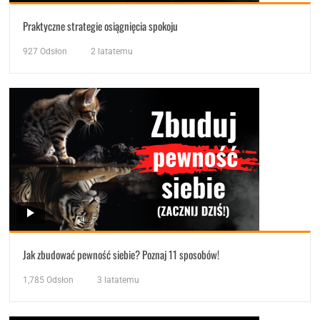
Praktyczne strategie osiągnięcia spokoju
927
Odsłon
2 latatemu
Jak zbudować pewność siebie? Poznaj 11 sposobów!
1,785
Odsłon
3 latatemu