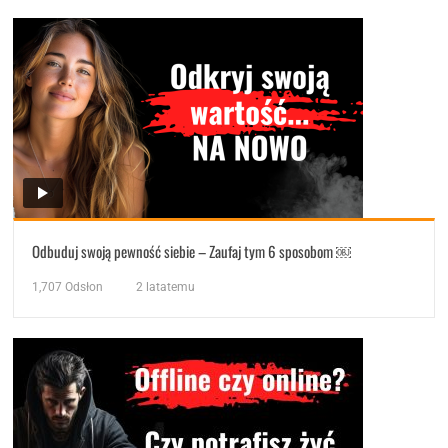
Odbuduj swoją pewność siebie – Zaufaj tym 6 sposobom ￼
1,707
Odsłon
2 latatemu