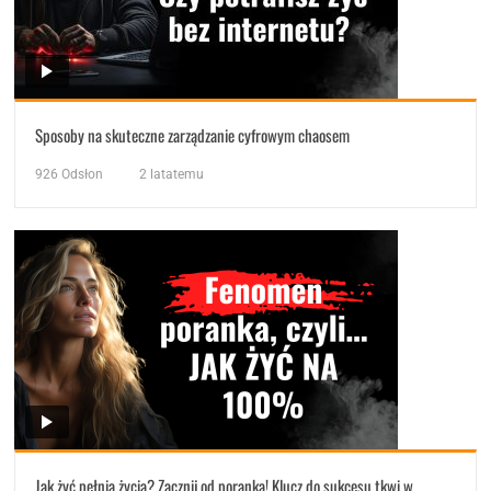
Sposoby na skuteczne zarządzanie cyfrowym chaosem
926
Odsłon
2 latatemu
Jak żyć pełnią życia? Zacznij od poranka! Klucz do sukcesu tkwi w…