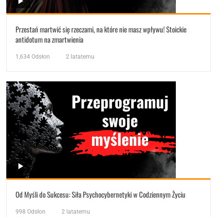
Przestań martwić się rzeczami, na które nie masz wpływu! Stoickie
antidotum na zmartwienia
1,634
Odsłon
2 latatemu
Od Myśli do Sukcesu: Siła Psychocybernetyki w Codziennym Życiu
998
Odsłon
2 latatemu