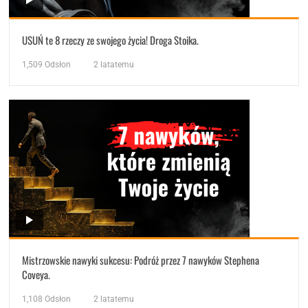
USUŃ te 8 rzeczy ze swojego życia! Droga Stoika.
1,509
Odsłon
2 latatemu
Mistrzowskie nawyki sukcesu: Podróż przez 7 nawyków Stephena
Coveya.
1,108
Odsłon
2 latatemu