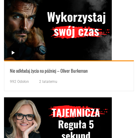
Nie odkładaj życia na później – Oliver Burkeman
992
Odsłon
2 latatemu