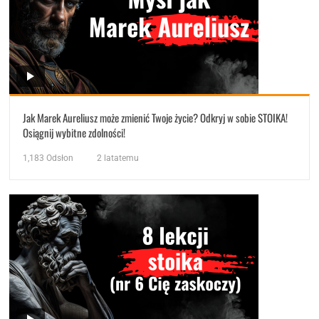
Jak Marek Aureliusz może zmienić Twoje życie? Odkryj w sobie STOIKA!
Osiągnij wybitne zdolności!
1,183
Odsłon
2 latatemu