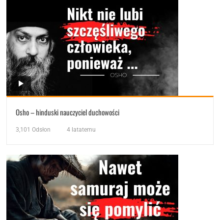
Osho – hinduski nauczyciel duchowości
3,101
Odsłon
4 latatemu