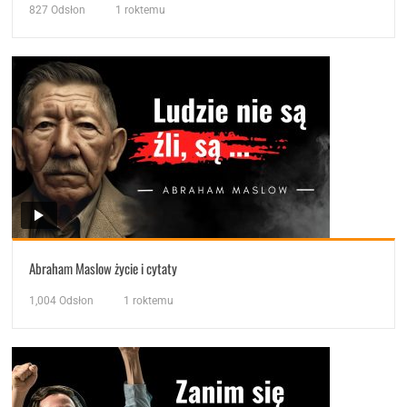
827
Odsłon
1 roktemu
Abraham Maslow życie i cytaty
1,004
Odsłon
1 roktemu