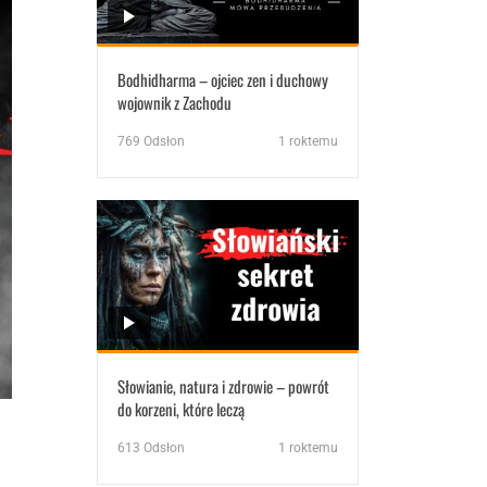
Bodhidharma – ojciec zen i duchowy
wojownik z Zachodu
769
Odsłon
1 roktemu
Słowianie, natura i zdrowie – powrót
do korzeni, które leczą
613
Odsłon
1 roktemu