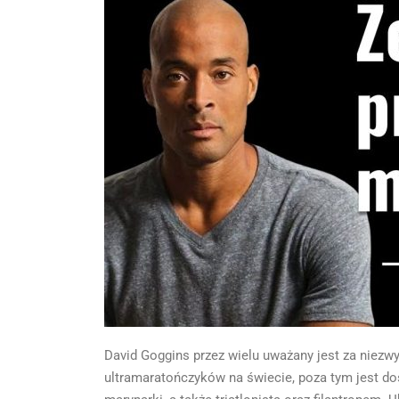
David Goggins przez wielu uważany jest za niezw
ultramaratończyków na świecie, poza tym jest d