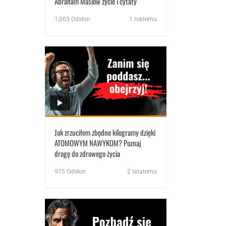
Abraham Maslow życie i cytaty
1,003
Odsłon
1 roktemu
Jak zrzuciłem zbędne kilogramy dzięki
ATOMOWYM NAWYKOM? Poznaj
drogę do zdrowego życia
975
Odsłon
2 latatemu