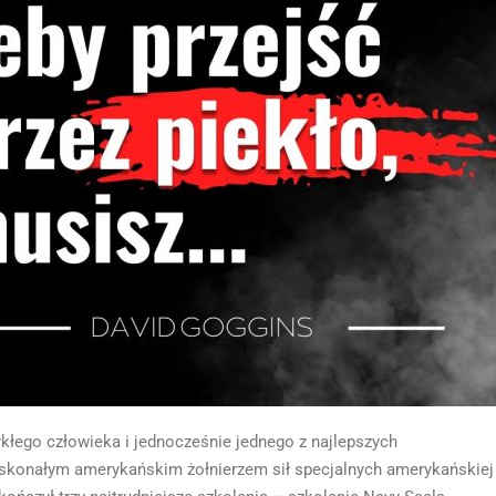
ykłego człowieka i jednocześnie jednego z najlepszych
oskonałym amerykańskim żołnierzem sił specjalnych amerykańskiej