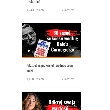
Uzależnień
1,243
Odsłon
2 latatemu
Jak zdobyć przyjaciół i zjednać sobie
ludzi
1,108
Odsłon
2 latatemu