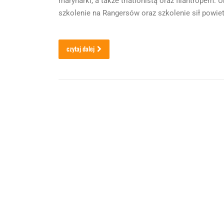
marynarki, a także triatlonistą oraz filantropem. 
szkolenie na Rangersów oraz szkolenie sił powie
czytaj dalej