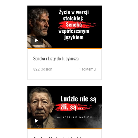
Seneka i Listy do Lucyliusza
822
Odsłon
1 roktemu