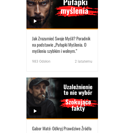
Jak Zrozumieć Swoje Myśli? Poradnik
na podstawie „Pułapki Myślenia. O
myśleniu szybkim i wolnym.”
983
Odsłon
2 latatemu
Gabor Maté: Odkryj Prawdziwe Źródła