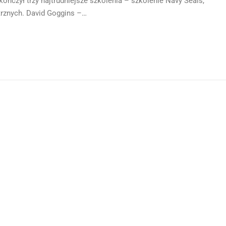
Ukończył trzy najtrudniejsze szkolenia – szkolenie Navy Seals,
trznych. David Goggins –…