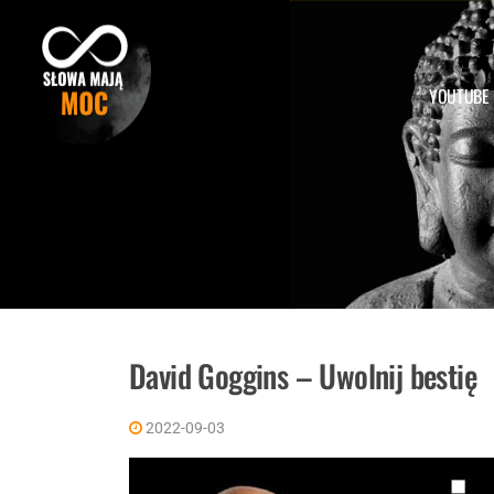
Skip
to
content
YOUTUBE
David Goggins – Uwolnij bestię
2022-09-03