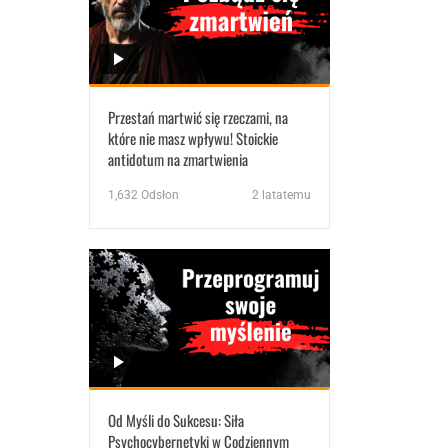
Przestań martwić się rzeczami, na
które nie masz wpływu! Stoickie
antidotum na zmartwienia
1,632
Odsłon
2 latatemu
Od Myśli do Sukcesu: Siła
Psychocybernetyki w Codziennym