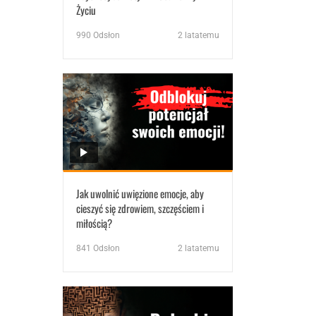
Życiu
990
Odsłon
2 latatemu
Jak uwolnić uwięzione emocje, aby
cieszyć się zdrowiem, szczęściem i
miłością?
841
Odsłon
2 latatemu