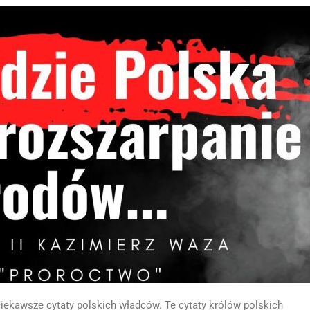
ciekawsze cytaty polskich władców. Te cytaty królów polskich