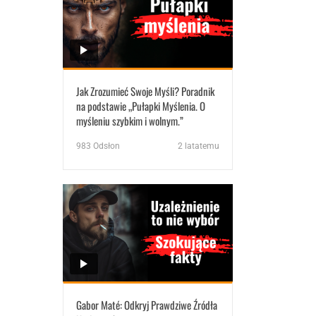
Jak Zrozumieć Swoje Myśli? Poradnik
na podstawie „Pułapki Myślenia. O
myśleniu szybkim i wolnym.”
983
Odsłon
2 latatemu
Gabor Maté: Odkryj Prawdziwe Źródła