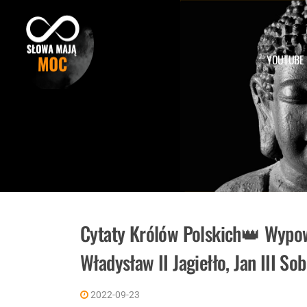
Skip
to
content
YOUTUBE
Cytaty Królów Polskich👑 Wypow
Władysław II Jagiełło, Jan III Sob
2022-09-23