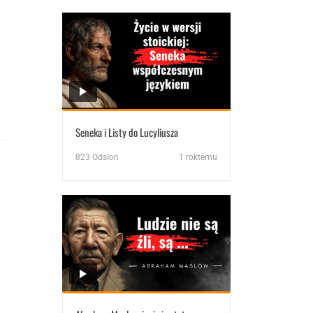
Seneka i Listy do Lucyliusza
823
Odsłon
1 roktemu