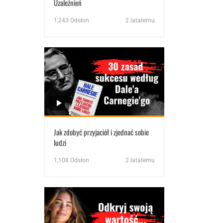
Uzależnień
1,243
Odsłon
2 latatemu
Jak zdobyć przyjaciół i zjednać sobie
ludzi
1,108
Odsłon
2 latatemu