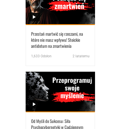
Przestań martwić się rzeczami, na
które nie masz wpływu! Stoickie
antidotum na zmartwienia
1,633
Odsłon
2 latatemu
Od Myśli do Sukcesu: Siła
Psychocybernetyki w Codziennym