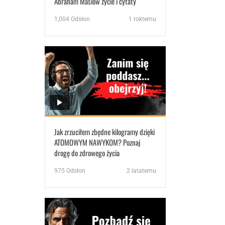
Abraham Maslow życie i cytaty
1,004
Odsłon
1 roktemu
Jak zrzuciłem zbędne kilogramy dzięki
ATOMOWYM NAWYKOM? Poznaj
drogę do zdrowego życia
975
Odsłon
2 latatemu