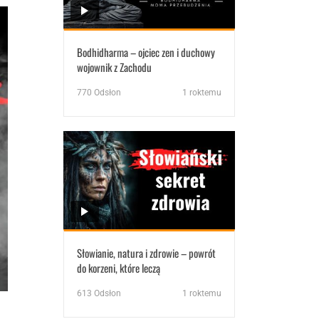
Bodhidharma – ojciec zen i duchowy
wojownik z Zachodu
770
Odsłon
1 roktemu
Słowianie, natura i zdrowie – powrót
do korzeni, które leczą
613
Odsłon
1 roktemu