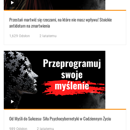
Przestań martwić się rzeczami, na które nie masz wpływu! Stoickie
antidotum na zmartwienia
1,629
Odsłon
2 latatemu
Od Myśli do Sukcesu: Siła Psychocybernetyki w Codziennym Życiu
989
Odsłon
2 latatemu