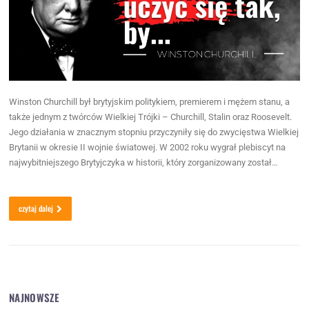
Winston Churchill był brytyjskim politykiem, premierem i mężem stanu, a
także jednym z twórców Wielkiej Trójki – Churchill, Stalin oraz Roosevelt.
Jego działania w znacznym stopniu przyczyniły się do zwycięstwa Wielkiej
Brytanii w okresie II wojnie światowej. W 2002 roku wygrał plebiscyt na
najwybitniejszego Brytyjczyka w historii, który zorganizowany został…
czytaj dalej
NAJNOWSZE