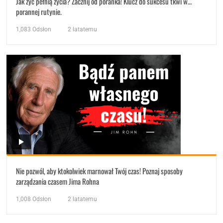
Jak żyć pełnią życia? Zacznij od poranka! Klucz do sukcesu tkwi w…
porannej rutynie.
1,083
Odsłon
2 latatemu
Nie pozwól, aby ktokolwiek marnował Twój czas! Poznaj sposoby
zarządzania czasem Jima Rohna
1,008
Odsłon
2 latatemu