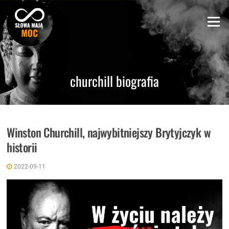
Skip
to
Menu
content
churchill biografia
Winston Churchill, najwybitniejszy Brytyjczyk w
historii
2022-09-11