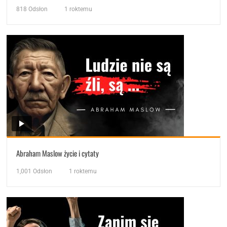
818
Odsłon
1 roktemu
Abraham Maslow życie i cytaty
1,001
Odsłon
1 roktemu