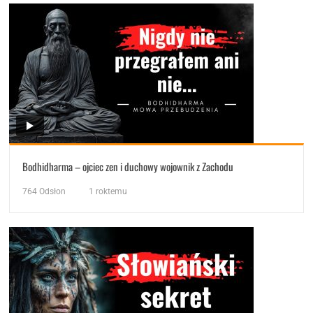
Bodhidharma – ojciec zen i duchowy wojownik z Zachodu
764
Odsłon
1 roktemu