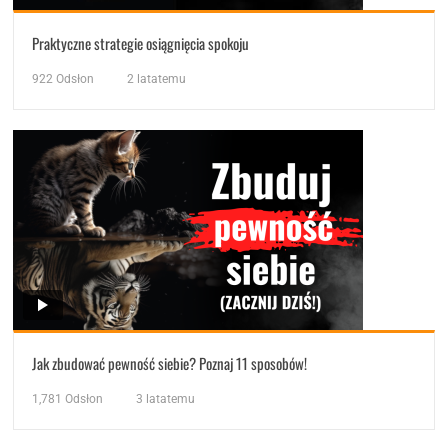
Praktyczne strategie osiągnięcia spokoju
922
Odsłon
2 latatemu
Jak zbudować pewność siebie? Poznaj 11 sposobów!
1,781
Odsłon
3 latatemu