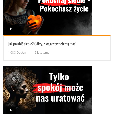
Jak polubić siebie? Odkryj swoją wewnętrzną moc!
1,083
Odsłon
2 latatemu