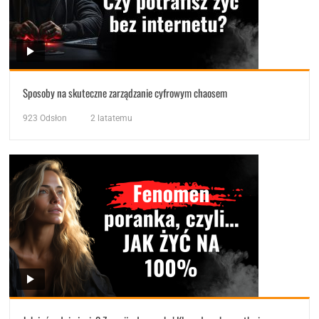
Sposoby na skuteczne zarządzanie cyfrowym chaosem
923
Odsłon
2 latatemu