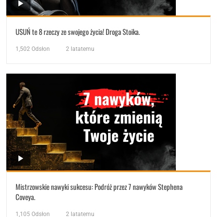
USUŃ te 8 rzeczy ze swojego życia! Droga Stoika.
1,502
Odsłon
2 latatemu
Mistrzowskie nawyki sukcesu: Podróż przez 7 nawyków Stephena
Coveya.
1,105
Odsłon
2 latatemu