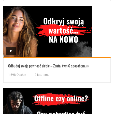
Odbuduj swoją pewność siebie – Zaufaj tym 6 sposobom ￼
1,698
Odsłon
2 latatemu