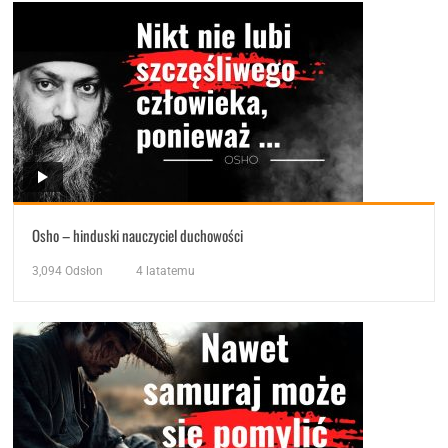
Osho – hinduski nauczyciel duchowości
3,094
Odsłon
4 latatemu