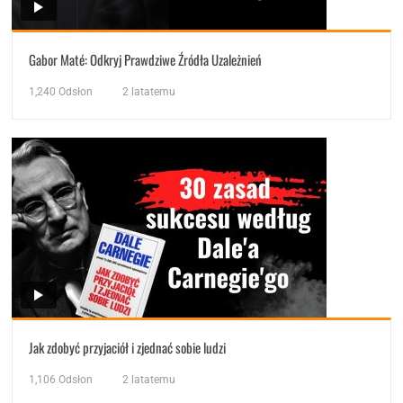
Gabor Maté: Odkryj Prawdziwe Źródła Uzależnień
1,240
Odsłon
2 latatemu
Jak zdobyć przyjaciół i zjednać sobie ludzi
1,106
Odsłon
2 latatemu