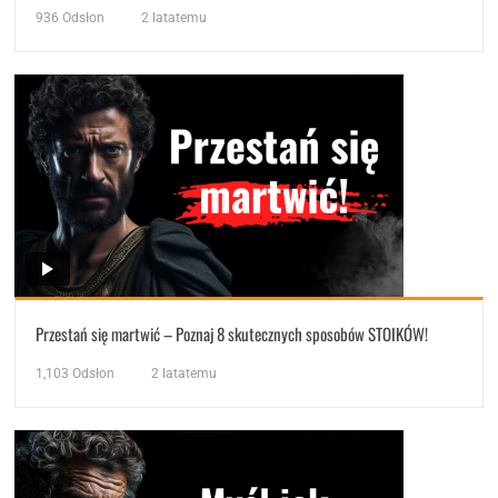
936
Odsłon
2 latatemu
Przestań się martwić – Poznaj 8 skutecznych sposobów STOIKÓW!
1,103
Odsłon
2 latatemu