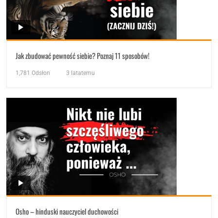
Jak zbudować pewność siebie? Poznaj 11 sposobów!
1,781
Odsłon
3 latatemu
Osho – hinduski nauczyciel duchowości