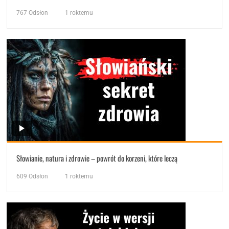
767
Odsłon
1 roktemu
Słowianie, natura i zdrowie – powrót do korzeni, które leczą
609
Odsłon
1 roktemu