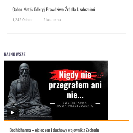
Gabor Maté: Odkryj Prawdziwe Źródła Uzależnień
1,242
Odsłon
2 latatemu
NAJNOWSZE
Bodhidharma – ojciec zen i duchowy wojownik z Zachodu