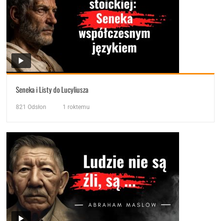
Seneka i Listy do Lucyliusza
821
Odsłon
1 roktemu