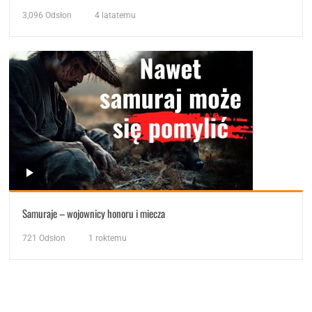
3,096
Odsłon
4 latatemu
Samuraje – wojownicy honoru i miecza
721
Odsłon
1 roktemu