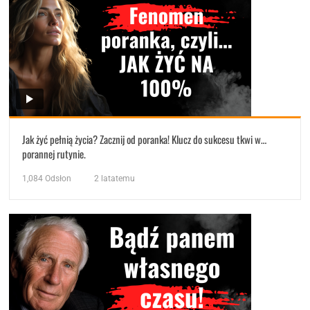
Jak żyć pełnią życia? Zacznij od poranka! Klucz do sukcesu tkwi w…
porannej rutynie.
1,084
Odsłon
2 latatemu