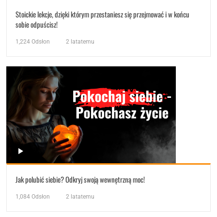
Stoickie lekcje, dzięki którym przestaniesz się przejmować i w końcu
sobie odpuścisz!
1,224
Odsłon
2 latatemu
Jak polubić siebie? Odkryj swoją wewnętrzną moc!
1,084
Odsłon
2 latatemu