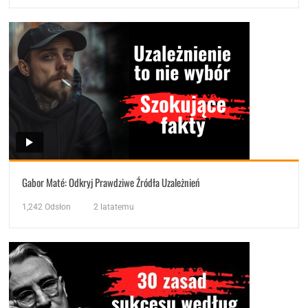
Gabor Maté: Odkryj Prawdziwe Źródła Uzależnień
1,242
Odsłon
2 latatemu