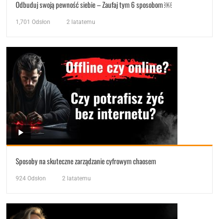
Odbuduj swoją pewność siebie – Zaufaj tym 6 sposobom ￼
1,701
Odsłon
2 latatemu
Sposoby na skuteczne zarządzanie cyfrowym chaosem
924
Odsłon
2 latatemu