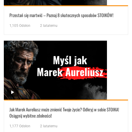
Przestań się martwić – Poznaj 8 skutecznych sposobów STOIKÓW!
1,105
Odsłon
2 latatemu
Jak Marek Aureliusz może zmienić Twoje życie? Odkryj w sobie STOIKA!
Osiągnij wybitne zdolności!
1,177
Odsłon
2 latatemu