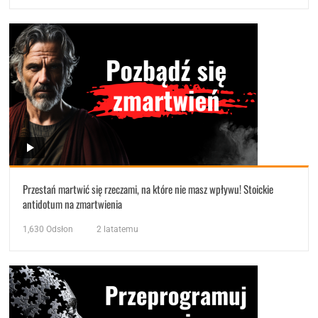
Przestań martwić się rzeczami, na które nie masz wpływu! Stoickie
antidotum na zmartwienia
1,630
Odsłon
2 latatemu