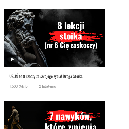
USUŃ te 8 rzeczy ze swojego życia! Droga Stoika.
1,503
Odsłon
2 latatemu