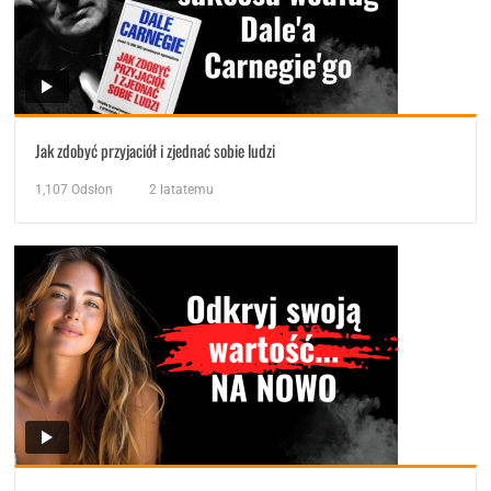
Jak zdobyć przyjaciół i zjednać sobie ludzi
1,107
Odsłon
2 latatemu