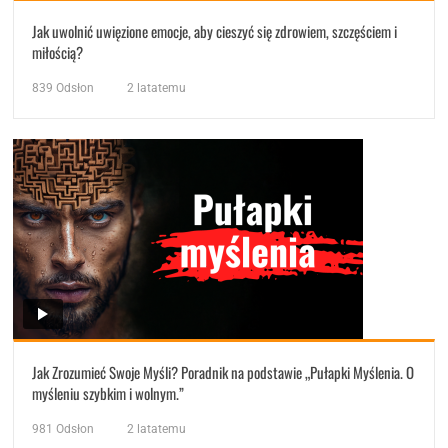
Jak uwolnić uwięzione emocje, aby cieszyć się zdrowiem, szczęściem i
miłością?
839
Odsłon
2 latatemu
Jak Zrozumieć Swoje Myśli? Poradnik na podstawie „Pułapki Myślenia. O
myśleniu szybkim i wolnym.”
981
Odsłon
2 latatemu