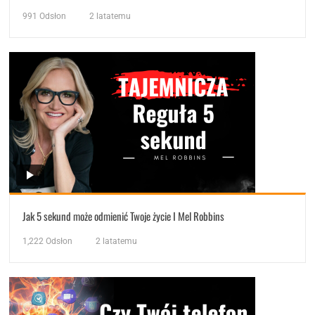
991
Odsłon
2 latatemu
Jak 5 sekund może odmienić Twoje życie I Mel Robbins
1,222
Odsłon
2 latatemu