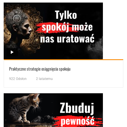
Praktyczne strategie osiągnięcia spokoju
922
Odsłon
2 latatemu