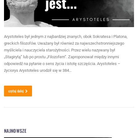
Arystoteles był jednym z najbardziej znanych, obok Sokratesa i Platona,
greckich filozofów. Uważany był również za najwszechstronniejszego
myśliciela i nauczyciela starożytności. Przez wielu nazywany był
„Stagirytą” lub po prostu „Filozofem”. Zaproponował między innymi
odpowiedź na pytanie o sens życia i istotę szczęścia. Arystoteles –
życiorys Arystoteles urodził się w 384…
czytaj dalej
NAJNOWSZE