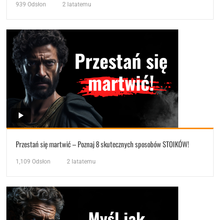
939
Odsłon
2 latatemu
Przestań się martwić – Poznaj 8 skutecznych sposobów STOIKÓW!
1,109
Odsłon
2 latatemu