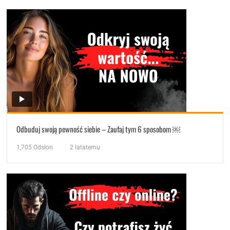
Odbuduj swoją pewność siebie – Zaufaj tym 6 sposobom ￼
1,705
Odsłon
2 latatemu