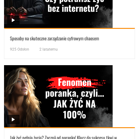
Sposoby na skuteczne zarządzanie cyfrowym chaosem
925
Odsłon
2 latatemu
Jak żyć pełnią życia? Zacznij od poranka! Klucz do sukcesu tkwi w…