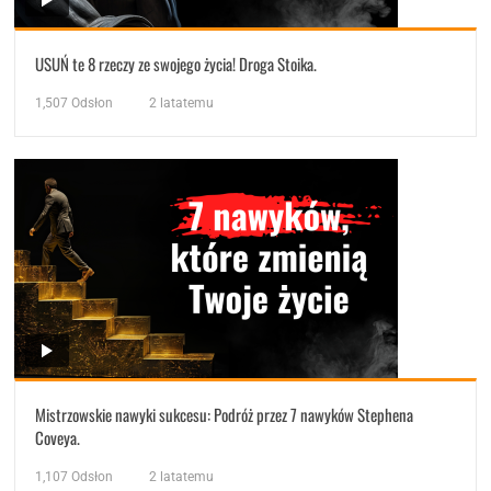
USUŃ te 8 rzeczy ze swojego życia! Droga Stoika.
1,507
Odsłon
2 latatemu
Mistrzowskie nawyki sukcesu: Podróż przez 7 nawyków Stephena
Coveya.
1,107
Odsłon
2 latatemu