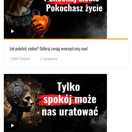
Jak polubić siebie? Odkryj swoją wewnętrzną moc!
1,088
Odsłon
2 latatemu