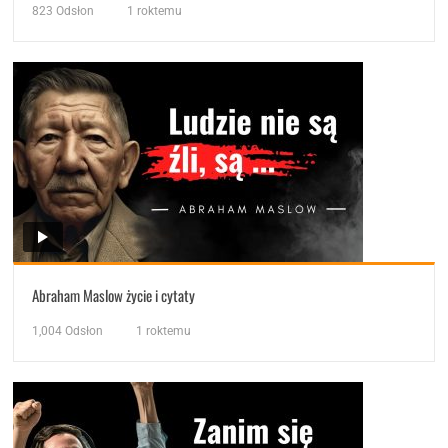
823
Odsłon
1 roktemu
Abraham Maslow życie i cytaty
1,004
Odsłon
1 roktemu