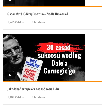
Gabor Maté: Odkryj Prawdziwe Źródła Uzależnień
1,246
Odsłon
2 latatemu
Jak zdobyć przyjaciół i zjednać sobie ludzi
1,108
Odsłon
2 latatemu