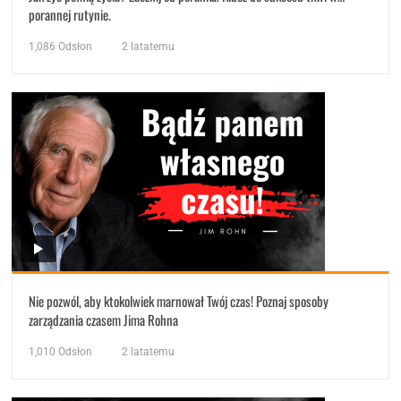
porannej rutynie.
1,086
Odsłon
2 latatemu
Nie pozwól, aby ktokolwiek marnował Twój czas! Poznaj sposoby
zarządzania czasem Jima Rohna
1,010
Odsłon
2 latatemu