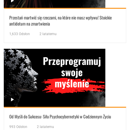
Przestań martwić się rzeczami, na które nie masz wpływu! Stoickie
antidotum na zmartwienia
1,633
Odsłon
2 latatemu
Od Myśli do Sukcesu: Siła Psychocybernetyki w Codziennym Życiu
993
Odsłon
2 latatemu