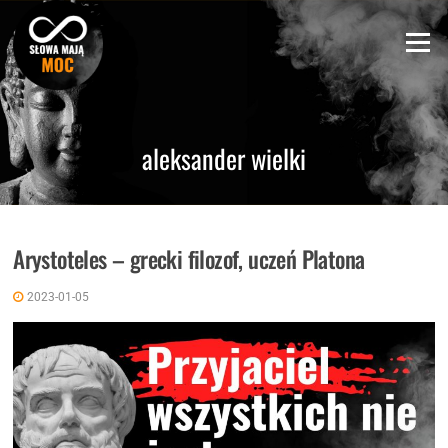
Skip
to
Menu
content
aleksander wielki
Arystoteles – grecki filozof, uczeń Platona
2023-01-05