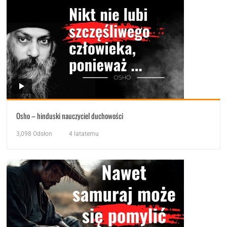
Osho – hinduski nauczyciel duchowości
3,098
Odsłon
4 latatemu