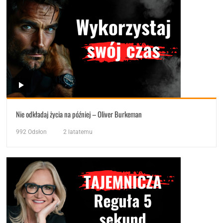
Nie odkładaj życia na później – Oliver Burkeman
992
Odsłon
2 latatemu