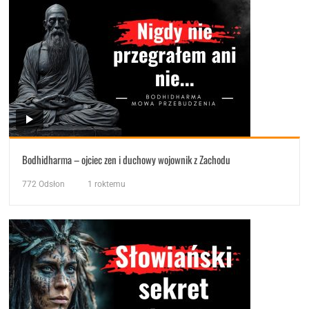
Bodhidharma – ojciec zen i duchowy wojownik z Zachodu
772
Odsłon
1 roktemu