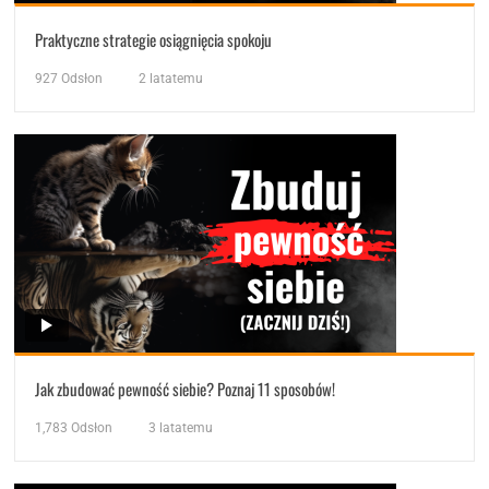
Praktyczne strategie osiągnięcia spokoju
927
Odsłon
2 latatemu
Jak zbudować pewność siebie? Poznaj 11 sposobów!
1,783
Odsłon
3 latatemu