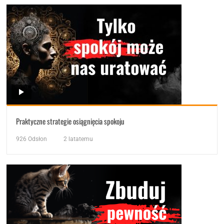
Praktyczne strategie osiągnięcia spokoju
926
Odsłon
2 latatemu