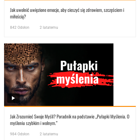
Jak uwolnić uwięzione emocje, aby cieszyć się zdrowiem, szczęściem i
miłością?
842
Odsłon
2 latatemu
Jak Zrozumieć Swoje Myśli? Poradnik na podstawie „Pułapki Myślenia. O
myśleniu szybkim i wolnym.”
984
Odsłon
2 latatemu