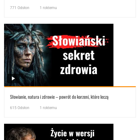
771
Odsłon
1 roktemu
Słowianie, natura i zdrowie – powrót do korzeni, które leczą
615
Odsłon
1 roktemu