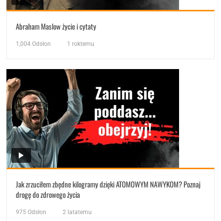
Abraham Maslow życie i cytaty
1,004
Odsłon
1 roktemu
Jak zrzuciłem zbędne kilogramy dzięki ATOMOWYM NAWYKOM? Poznaj
drogę do zdrowego życia
975
Odsłon
2 latatemu