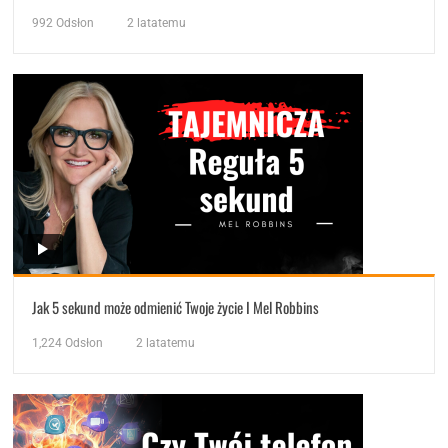
992
Odsłon
2 latatemu
Jak 5 sekund może odmienić Twoje życie I Mel Robbins
1,224
Odsłon
2 latatemu