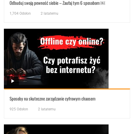
Odbuduj swoją pewność siebie – Zaufaj tym 6 sposobom ￼
1,704
Odsłon
2 latatemu
Sposoby na skuteczne zarządzanie cyfrowym chaosem
925
Odsłon
2 latatemu