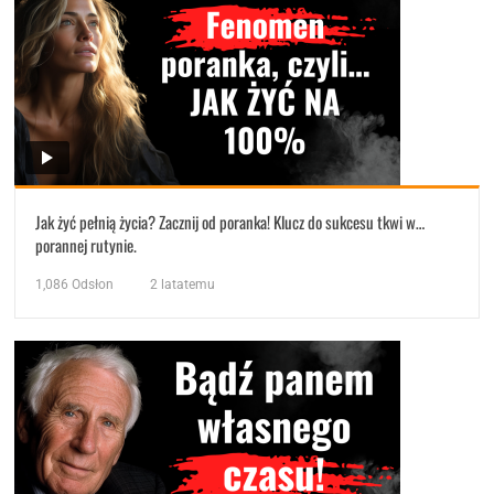
Jak żyć pełnią życia? Zacznij od poranka! Klucz do sukcesu tkwi w…
porannej rutynie.
1,086
Odsłon
2 latatemu