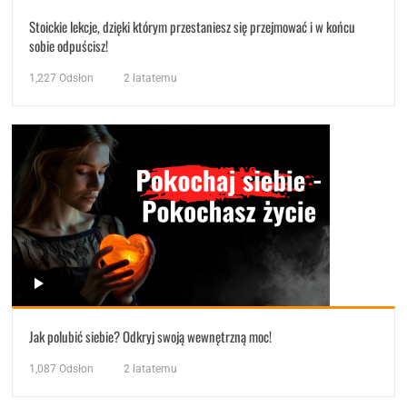
Stoickie lekcje, dzięki którym przestaniesz się przejmować i w końcu
sobie odpuścisz!
1,227
Odsłon
2 latatemu
Jak polubić siebie? Odkryj swoją wewnętrzną moc!
1,087
Odsłon
2 latatemu