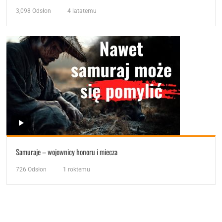
3,098
Odsłon
4 latatemu
Samuraje – wojownicy honoru i miecza
726
Odsłon
1 roktemu