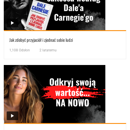
Jak zdobyć przyjaciół i zjednać sobie ludzi
1,108
Odsłon
2 latatemu