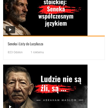
Seneka i Listy do Lucyliusza
823
Odsłon
1 roktemu