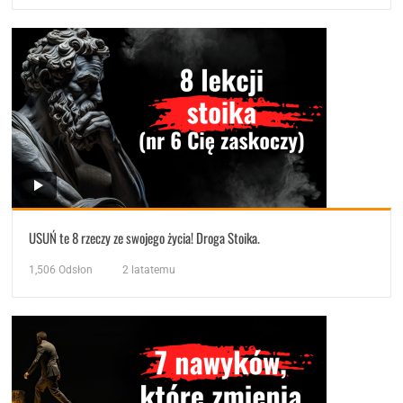
USUŃ te 8 rzeczy ze swojego życia! Droga Stoika.
1,506
Odsłon
2 latatemu