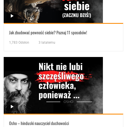
Jak zbudować pewność siebie? Poznaj 11 sposobów!
1,783
Odsłon
3 latatemu
Osho – hinduski nauczyciel duchowości