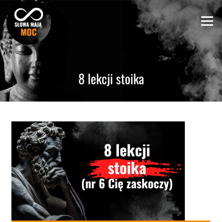
Skip
to
Menu
content
8 lekcji stoika