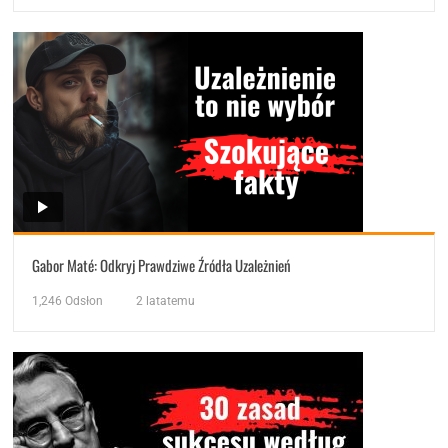
Gabor Maté: Odkryj Prawdziwe Źródła Uzależnień
1,246
Odsłon
2 latatemu