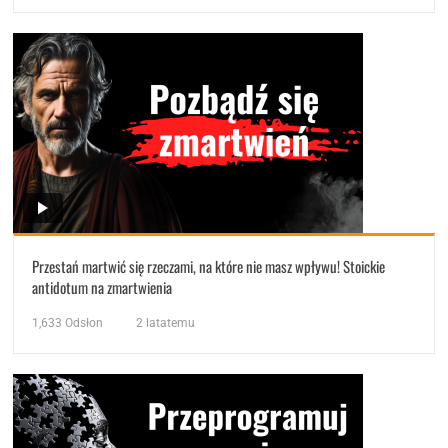
Przestań martwić się rzeczami, na które nie masz wpływu! Stoickie
antidotum na zmartwienia
1,633
Odsłon
2 latatemu