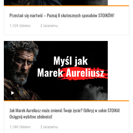
Przestań się martwić – Poznaj 8 skutecznych sposobów STOIKÓW!
1,109
Odsłon
2 latatemu
Jak Marek Aureliusz może zmienić Twoje życie? Odkryj w sobie STOIKA!
Osiągnij wybitne zdolności!
1,180
Odsłon
2 latatemu