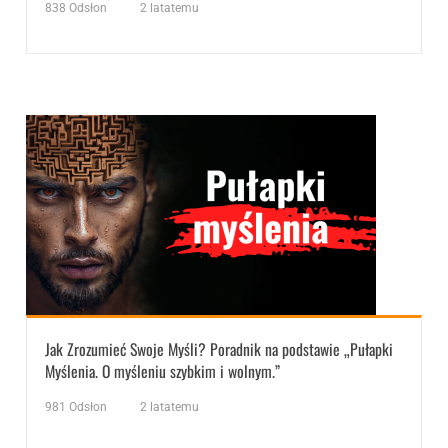
838
Odsłon
2 latatemu
Jak Zrozumieć Swoje Myśli? Poradnik na podstawie „Pułapki
Myślenia. O myśleniu szybkim i wolnym.”
981
Odsłon
2 latatemu