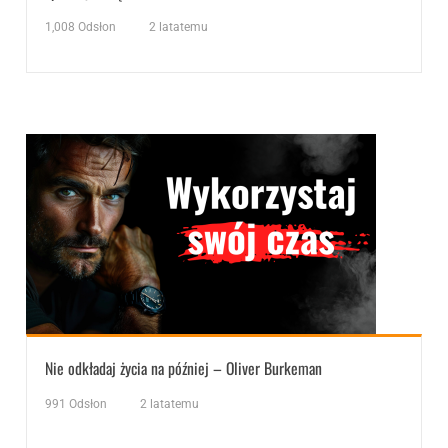
1,008
Odsłon
2 latatemu
Nie odkładaj życia na później – Oliver Burkeman
991
Odsłon
2 latatemu