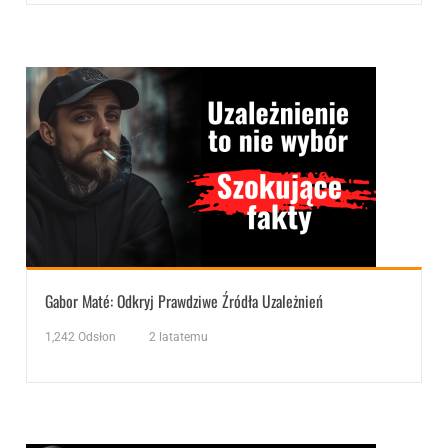
Gabor Maté: Odkryj Prawdziwe Źródła Uzależnień
1,242
Odsłon
2 latatemu