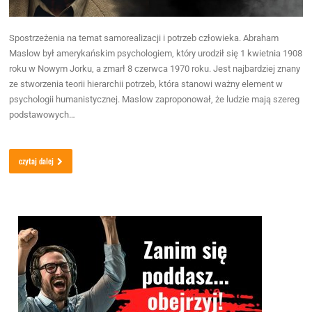
Spostrzeżenia na temat samorealizacji i potrzeb człowieka. Abraham
Maslow był amerykańskim psychologiem, który urodził się 1 kwietnia 1908
roku w Nowym Jorku, a zmarł 8 czerwca 1970 roku. Jest najbardziej znany
ze stworzenia teorii hierarchii potrzeb, która stanowi ważny element w
psychologii humanistycznej. Maslow zaproponował, że ludzie mają szereg
podstawowych…
czytaj dalej