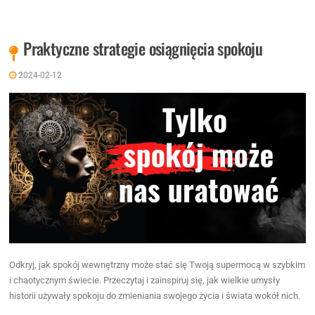
Praktyczne strategie osiągnięcia spokoju
2024-02-12
Odkryj, jak spokój wewnętrzny może stać się Twoją supermocą w szybkim
i chaotycznym świecie. Przeczytaj i zainspiruj się, jak wielkie umysły
historii używały spokoju do zmieniania swojego życia i świata wokół nich.