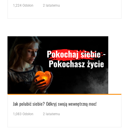
1,224
Odsłon
2 latatemu
Jak polubić siebie? Odkryj swoją wewnętrzną moc!
1,083
Odsłon
2 latatemu