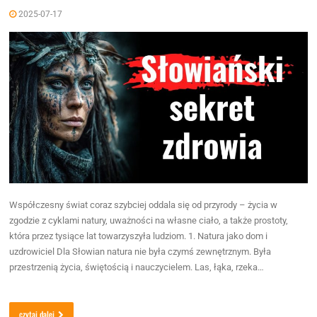
2025-07-17
Współczesny świat coraz szybciej oddala się od przyrody – życia w
zgodzie z cyklami natury, uważności na własne ciało, a także prostoty,
która przez tysiące lat towarzyszyła ludziom. 1. Natura jako dom i
uzdrowiciel Dla Słowian natura nie była czymś zewnętrznym. Była
przestrzenią życia, świętością i nauczycielem. Las, łąka, rzeka…
czytaj dalej