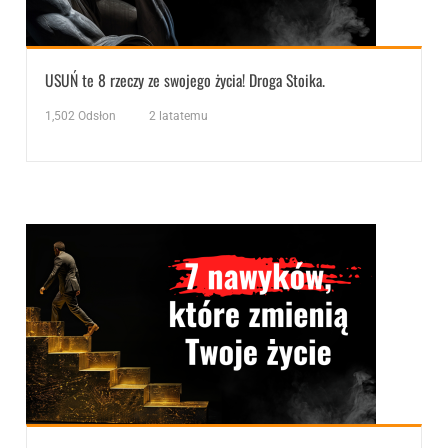
USUŃ te 8 rzeczy ze swojego życia! Droga Stoika.
1,502
Odsłon
2 latatemu