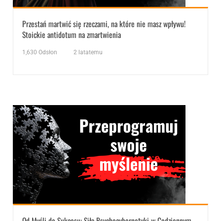
Przestań martwić się rzeczami, na które nie masz wpływu!
Stoickie antidotum na zmartwienia
1,630
Odsłon
2 latatemu
Od Myśli do Sukcesu: Siła Psychocybernetyki w Codziennym