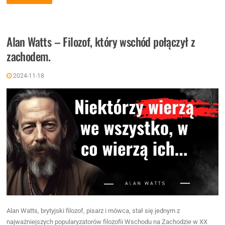
Alan Watts – Filozof, który wschód połączył z
zachodem.
2024-11-18
Alan Watts, brytyjski filozof, pisarz i mówca, stał się jednym z
najważniejszych popularyzatorów filozofii Wschodu na Zachodzie w XX