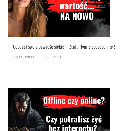
Odbuduj swoją pewność siebie – Zaufaj tym 6 sposobom ￼
1,699
Odsłon
2 latatemu