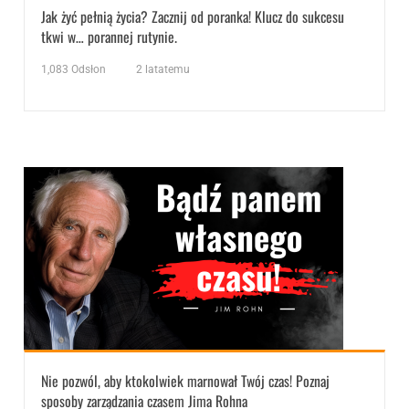
Jak żyć pełnią życia? Zacznij od poranka! Klucz do sukcesu
tkwi w… porannej rutynie.
1,083
Odsłon
2 latatemu
Nie pozwól, aby ktokolwiek marnował Twój czas! Poznaj
sposoby zarządzania czasem Jima Rohna