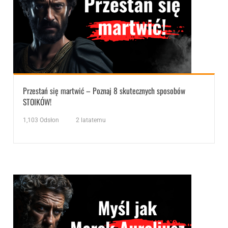
Przestań się martwić – Poznaj 8 skutecznych sposobów
STOIKÓW!
1,103
Odsłon
2 latatemu