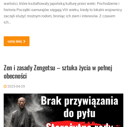
wartości, które kształtowały japońską kulturę przez wieki. Pochodzenie i
historia Początki samurajów sięgają VIII wieku, kiedy to lokalni wojownicy
zaczęli służyć możnym rodom, broniąc ich ziem i interesów. Z czasem
ich…
czytaj dalej
Zen i zasady Zengetsu – sztuka życia w pełnej
obecności
2025-04-29