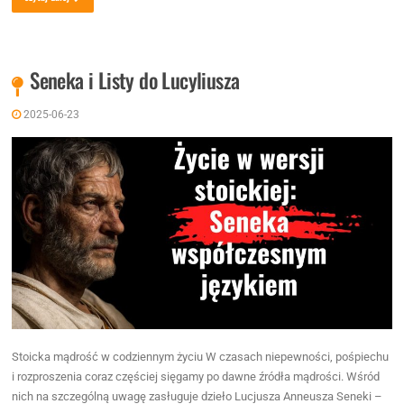
Seneka i Listy do Lucyliusza
2025-06-23
Stoicka mądrość w codziennym życiu W czasach niepewności, pośpiechu
i rozproszenia coraz częściej sięgamy po dawne źródła mądrości. Wśród
nich na szczególną uwagę zasługuje dzieło Lucjusza Anneusza Seneki –