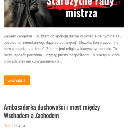
Zasady Zengetsu – 10 bram do spokoju ducha W świecie pełnym hałasu,
pośpiechu i nieustannego dążenia do „więcej”, filozofia Zen przypomina
nam o potędze „tu i teraz”. Zen nie jest religią w klasycznym sensie. To
raczej sposób patrzenia – czysty, prosty, bezpośredni. To praktyka, która
prowadzi nas nie ku wyjaśnieniom,…
czytaj dalej
Ambasadorka duchowości i most między
Wschodem a Zachodem
2025-04-14