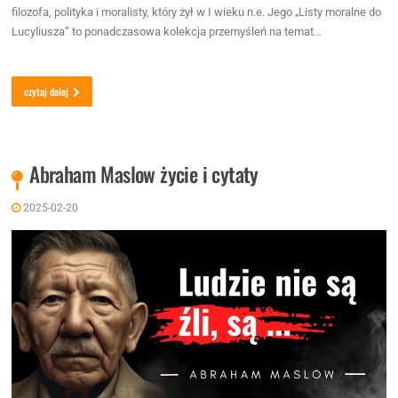
filozofa, polityka i moralisty, który żył w I wieku n.e. Jego „Listy moralne do
Lucyliusza” to ponadczasowa kolekcja przemyśleń na temat…
czytaj dalej
Abraham Maslow życie i cytaty
2025-02-20