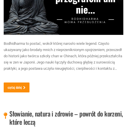
Bodhidharma to postać, wokół której narosło wiele legend. Często
ukazywany jako brodaty mnich z nieprzeniknionym spojrzeniem, przeszedł
do historii jako twórca szkoły chan w Chinach, która później przekształciła
się w zen w Japonii. Jego nauki łączyły duchową głębię z surowością
praktyki, a jego postawa uczyła nieugiętości, cierpliwości i kontaktu z…
czytaj dalej
Słowianie, natura i zdrowie – powrót do korzeni,
które leczą