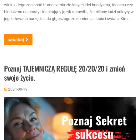
wieku. Jego zdolność tłumaczenia złożonych idei buddyzmu, taoizmu czy
hinduizmu na prosty i inspirujący język sprawiła, że miliony ludzi odkryły w
jego słowach narzędzia do głębszego zrozumienia siebie i świata. Kim…
czytaj dalej
Poznaj TAJEMNICZĄ REGUŁĘ 20/20/20 i zmień
swoje życie.
2024-09-19