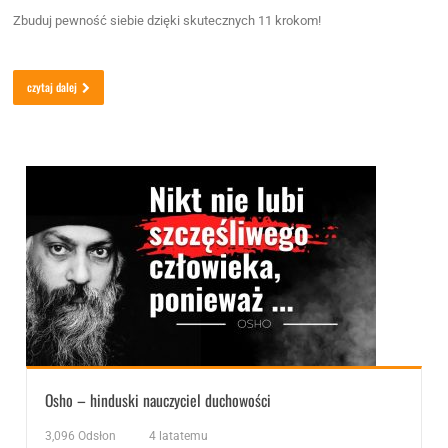
Zbuduj pewność siebie dzięki skutecznych 11 krokom!
czytaj dalej
Osho – hinduski nauczyciel duchowości
3,096
Odsłon
4 latatemu