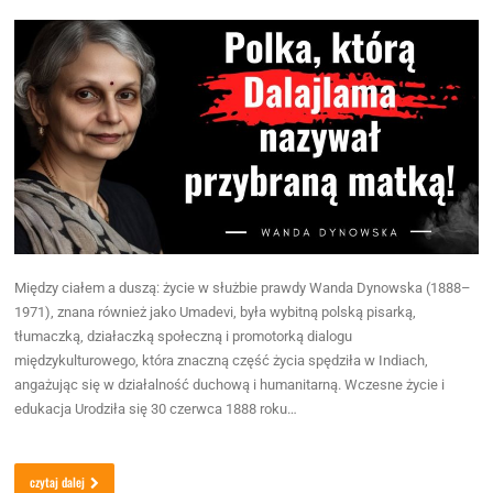
Między ciałem a duszą: życie w służbie prawdy Wanda Dynowska (1888–
1971), znana również jako Umadevi, była wybitną polską pisarką,
tłumaczką, działaczką społeczną i promotorką dialogu
międzykulturowego, która znaczną część życia spędziła w Indiach,
angażując się w działalność duchową i humanitarną.​ Wczesne życie i
edukacja Urodziła się 30 czerwca 1888 roku…
czytaj dalej